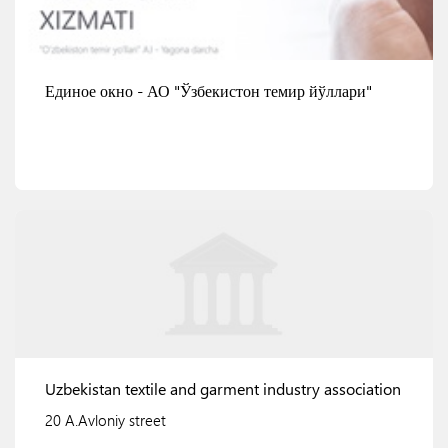
Единое окно - АО "Ўзбекистон темир йўллари"
Смотреть детали
Uzbekistan textile and garment industry association
20 A.Avloniy street