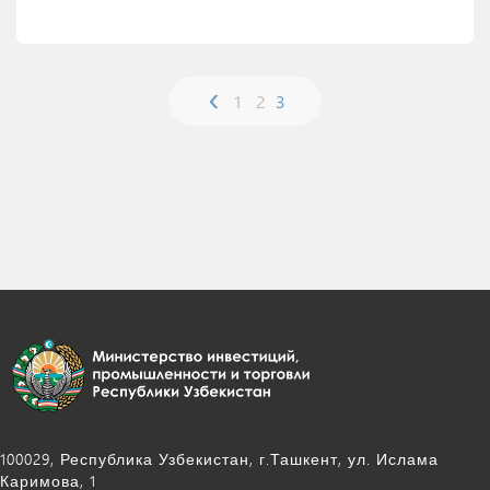
‹
1
2
3
Смотреть детали
100029, Республика Узбекистан, г.Ташкент, ул. Ислама
Каримова, 1