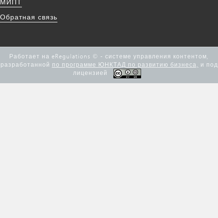
МИПТ
Обратная связь
Работает на eRegulations © - системе управления контентом,
разработанной
по программе ЮНКТАД по развитию бизнеса,
и под
лицензией