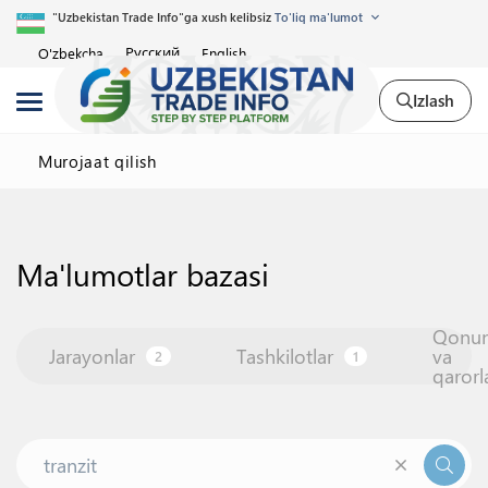
"Uzbekistan Trade Info"ga xush kelibsiz
To'liq ma'lumot
Русский
O'zbekcha
English
Izlash
Murojaat qilish
Ma'lumotlar bazasi
Qonu
Jarayonlar
Tashkilotlar
va
2
1
qarorl