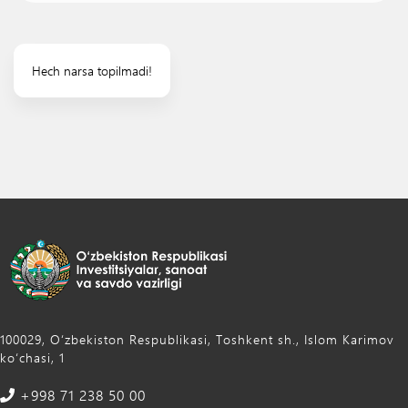
Hech narsa topilmadi!
100029, Oʻzbekiston Respublikasi, Toshkent sh., Islom Karimov
ko‘chasi, 1
+998 71 238 50 00