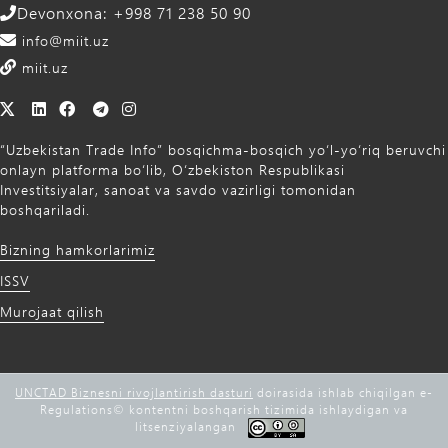
Devonxona: +998 71 238 50 90
info@miit.uz
miit.uz
“Uzbekistan Trade Info” bosqichma-bosqich yo‘l-yo‘riq beruvchi
onlayn platforma bo‘lib, O‘zbekiston Respublikasi
Investitsiyalar, sanoat va savdo vazirligi tomonidan
boshqariladi.
Bizning hamkorlarimiz
ISSV
Murojaat qilish
UNCTAD Biznesni rivojlantirish dasturi
doirasida ishlab chiqilgan e-
Regulations©️ kontentni boshqarish tizimida ishlaydigan va
litsenziyalangan