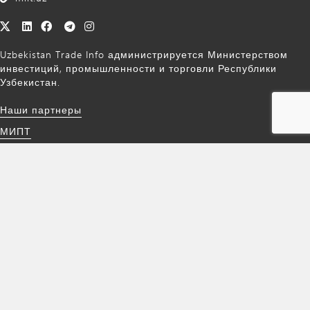
Uzbekistan Trade Info администрируется Министерством
инвестиций, промышленности и торговли Республики
Узбекистан.
Наши партнеры
МИПТ
Обратная связь
Работает на eRegulations © - системе управления контентом,
разработанной
по программе ЮНКТАД по развитию бизнеса,
и под
лицензией