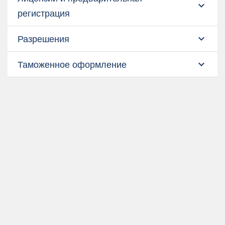
expand_more
регистрация
Разрешения
expand_more
Таможенное оформление
expand_more