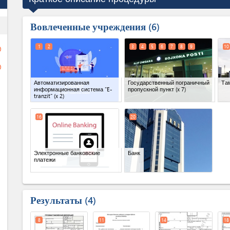
Вовлеченные учреждения
ess
6
1
2
3
4
5
6
7
8
9
10
ge
ge
Автоматизированная
Государственный пограничный
Та
информационная система "E-
пропускной пункт
(x 7)
tranzit"
(x 2)
16
20
Электронные банковские
Банк
платежи
Результаты
4
8
11
14
18