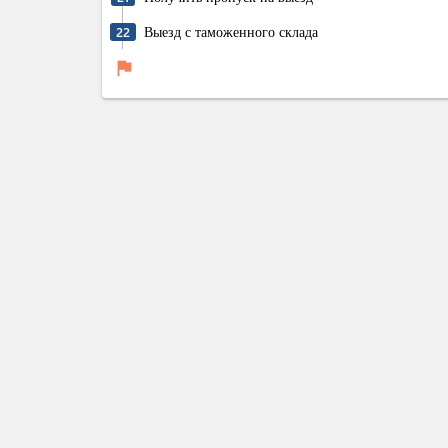
Выезд с таможенного склада
22
flag