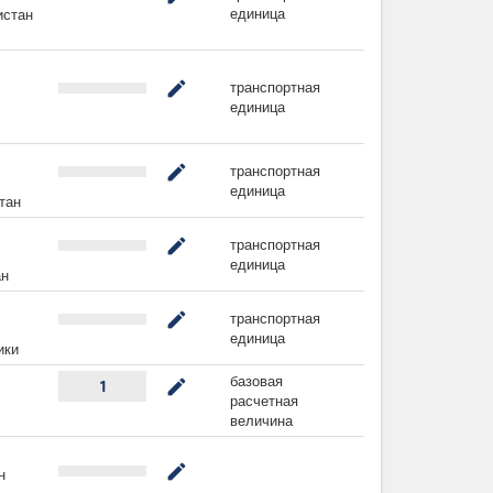
единица
истан
транспортная
mode_edit
единица
транспортная
mode_edit
единица
тан
транспортная
mode_edit
единица
ан
транспортная
mode_edit
единица
ики
базовая
mode_edit
1
расчетная
величина
mode_edit
н