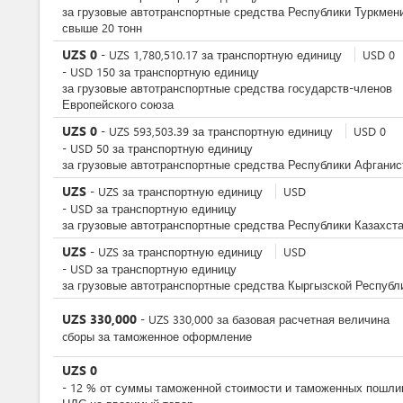
за грузовые автотранспортные средства Республики Туркмен
свыше 20 тонн
UZS
0
-
UZS
1,780,510.17
за
транспортную единицу
USD
0
-
USD
150
за
транспортную единицу
за грузовые автотранспортные средства государств-членов
Европейского союза
UZS
0
-
UZS
593,503.39
за
транспортную единицу
USD
0
-
USD
50
за
транспортную единицу
за грузовые автотранспортные средства Республики Афганис
UZS
-
UZS
за
транспортную единицу
USD
-
USD
за
транспортную единицу
за грузовые автотранспортные средства Республики Казахст
UZS
-
UZS
за
транспортную единицу
USD
-
USD
за
транспортную единицу
за грузовые автотранспортные средства Кыргызской Республ
UZS
330,000
-
UZS
330,000
за
базовая расчетная величина
cборы за таможенное оформление
UZS
0
-
12
%
от суммы таможенной стоимости и таможенных пошли