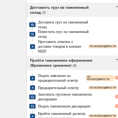
expand_l
Доставить груз на таможенный
склад
(
3
)
Доставить груз на таможенный
10
склад
Поместить груз на таможенный
11
склад
Проставить отметки о
доставке товаров в книжке
ПО НЕОБХОДИМОСТИ
★
МДП
expand_l
Пройти таможенное оформление
(Временное хранение)
(
6
)
Подать заявление на
ПО
langua
★
НЕОБХОДИМОСТИ
предварительный осмотр
Предварительный осмотр
ПО НЕОБХОДИМОСТИ
★
Заполнить грузовую таможенную
langua
12
декларацию
Подать таможенную декларацию
langua
13
Пройти таможенный досмотр
ПО НЕОБХОДИМОСТИ
★