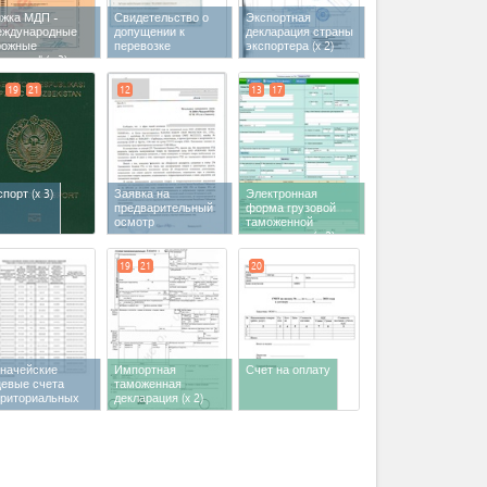
ижка МДП -
Свидетельство о
Экспортная
еждународные
допущении к
декларация страны
рожные
перевозке
экспортера
(x 2)
евозки"
(x 3)
скоропортящихся
продуктов
19
21
12
13
17
спорт
(x 3)
Заявка на
Электронная
предварительный
форма грузовой
осмотр
таможенной
декларации
(x 2)
19
21
20
значейские
Импортная
Счет на оплату
цевые счета
таможенная
рриториальных
декларация
(x 2)
моженных
равлений