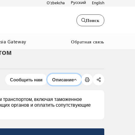
Русский
O'zbekcha
English
Поиск
Обратная связь
Asia Gateway
том
Сообщить нам
Описание
м транспортом, включая таможенное
ющих органов и оплатить сопутствующие