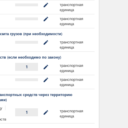
транспортная
mode_edit
единица
транспортная
mode_edit
единица
зита грузов (при необходимости)
транспортная
mode_edit
единица
тв (если необходимо по закону)
транспортная
mode_edit
1
единица
транспортная
mode_edit
единица
ранспортных средств через территорию
ами)
цу
транспортная
mode_edit
1
единица
рств