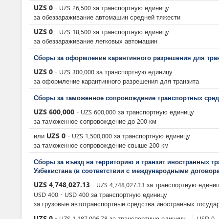
UZS
0
-
UZS
26,500
за
транспортную единицу
за обеззараживание автомашин средней тяжести
UZS
0
-
UZS
18,500
за
транспортную единицу
за обеззараживание легковых автомашин
Сборы за оформление карантинного разрешения для тран
UZS
0
-
UZS
300,000
за
транспортную единицу
за оформление карантинного разрешения для транзита
Сборы за таможенное сопровождение транспортных средс
UZS
600,000
-
UZS
600,000
за
транспортную единицу
за таможенное сопровождение до 200 км
UZS
0
или
-
UZS
1,500,000
за
транспортную единицу
за таможенное сопровождение свыше 200 км
Сборы за въезд на территорию и транзит иностранных т
Узбекистана (в соответствии с международными договор
UZS
4,748,027.13
-
UZS
4,748,027.13
за
транспортную едини
USD
400
-
USD
400
за
транспортную единицу
за грузовые автотранспортные средства иностранных госуда
UZS
0
-
UZS
1,187,006.78
за
транспортную единицу
USD
0