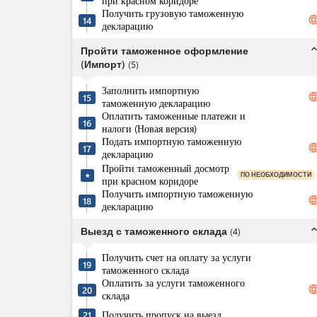
при красном коридоре
Получить грузовую таможенную
langua
14
декларацию
expand_l
Пройти таможенное оформление
(Импорт)
(
5
)
Заполнить импортную
langua
15
таможенную декларацию
Оплатить таможенные платежи и
16
налоги (Новая версия)
Подать импортную таможенную
langua
17
декларацию
Пройти таможенный досмотр
ПО НЕОБХОДИМОСТИ
★
при красном коридоре
Получить импортную таможенную
langua
18
декларацию
expand_l
Выезд с таможенного склада
(
4
)
Получить счет на оплату за услуги
19
таможенного склада
Оплатить за услуги таможенного
langua
20
склада
Получить пропуск на выезд
21