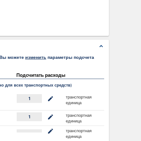
expand_less
 Вы можете
изменить
параметры подсчета
Подсчитать расходы
о для всех транспортных средств)
транспортная
mode_edit
1
единица
транспортная
mode_edit
1
единица
транспортная
mode_edit
единица