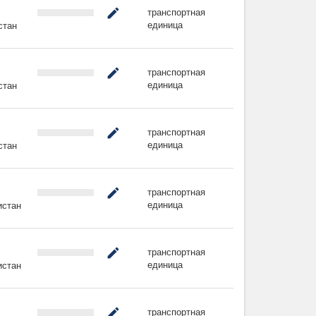
транспортная
mode_edit
единица
стан
транспортная
mode_edit
единица
стан
транспортная
mode_edit
единица
стан
транспортная
mode_edit
единица
истан
транспортная
mode_edit
единица
истан
транспортная
mode_edit