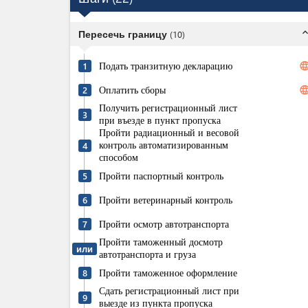
expand_l
Пересечь границу
(
10
)
Подать транзитную декларацию
langua
1
Оплатить сборы
langua
2
Получить регистрационный лист
3
при въезде в пункт пропуска
Пройти радиационный и весовой
контроль автоматизированным
4
способом
Пройти паспортный контроль
5
Пройти ветеринарный контроль
6
Пройти осмотр автотранспорта
7
Пройти таможенный досмотр
или
автотранспорта и груза
Пройти таможенное оформление
8
Сдать регистрационный лист при
9
выезде из пункта пропуска