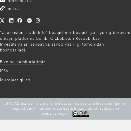
info@miit.uz
miit.uz
“Uzbekistan Trade Info” bosqichma-bosqich yo‘l-yo‘riq beruvchi
onlayn platforma bo‘lib, O‘zbekiston Respublikasi
Investitsiyalar, sanoat va savdo vazirligi tomonidan
boshqariladi.
Bizning hamkorlarimiz
ISSV
Murojaat qilish
UNCTAD Biznesni rivojlantirish dasturi
doirasida ishlab chiqilgan e-
Regulations©️ kontentni boshqarish tizimida ishlaydigan va
litsenziyalangan