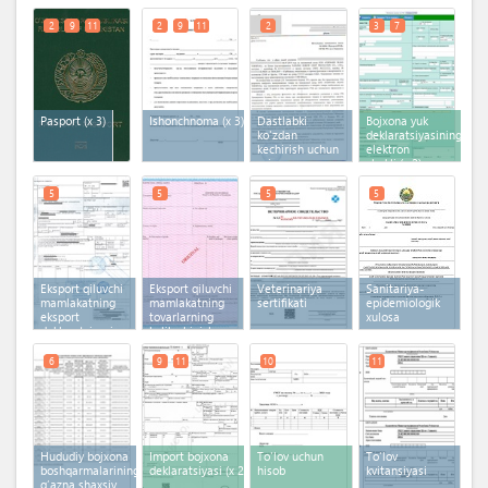
2
9
11
2
9
11
2
3
7
Pasport
(x 3)
Ishonchnoma
(x 3)
Dastlabki
Bojxona yuk
ko'zdan
deklaratsiyasining
kechirish uchun
elektron
ariza
shakli
(x 2)
5
5
5
5
Eksport qiluvchi
Eksport qiluvchi
Veterinariya
Sanitariya-
mamlakatning
mamlakatning
sertifikati
epidemiologik
eksport
tovarlarning
xulosa
deklaratsiyasi
kelib chiqish
sertifikati
6
9
11
10
11
Hududiy bojxona
Import bojxona
To'lov uchun
To'lov
boshqarmalarining
deklaratsiyasi
(x 2)
hisob
kvitansiyasi
g‘azna shaxsiy