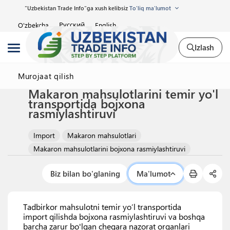
"Uzbekistan Trade Info"ga xush kelibsiz
To'liq ma'lumot
Русский
O'zbekcha
English
Izlash
Murojaat qilish
Makaron mahsulotlarini temir yo'l
transportida bojxona
rasmiylashtiruvi
Import
Makaron mahsulotlari
Makaron mahsulotlarini bojxona rasmiylashtiruvi
Biz bilan bo'glaning
Ma'lumot
Tadbirkor mahsulotni temir yo’l transportida
import qilishda bojxona rasmiylashtiruvi va boshqa
barcha zarur bo'lgan chegara nazorat organlari