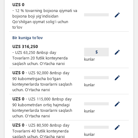
UZS
0
-
12
%
tovarning bojxona qiymati va
mode_edit
bojxona boji yig’indisidan
Qoʻshilgan qiymat soligʻi uchun
to'lov
Bir kuniga to'lov
UZS
316,250
mode_edit
5
-
UZS
63,250
&nbsp
day
Tovarlarn 20 futlik konteynerda
kunlar
saqlash uchun. O'rtacha narxi
UZS
0
-
UZS
92,000
&nbsp
day
mode_edit
90 kubometrgacha bo'lgan
konteynerlarda tovarlarni saqlash
kunlar
uchun. O'rtacha narxi
UZS
0
-
UZS
115,000
&nbsp
day
mode_edit
90 kubometrdan ortiq hajmdagi
konteynerlarda tovarlarni saqlash
kunlar
uchun. O'rtacha narxi
UZS
0
-
UZS
80,500
&nbsp
day
mode_edit
Tovarlarni 40 futlik konteynerda
kunlar
saqlash uchun. O'rtacha narxi