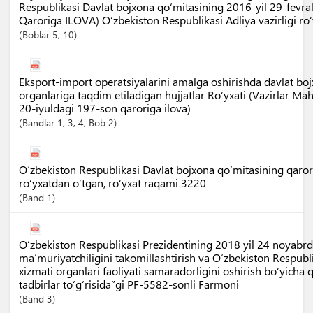
Respublikasi Davlat bojxona qo‘mitasining 2016-yil 29-fevr
Qaroriga ILOVA) O‘zbekiston Respublikasi Adliya vazirligi r
Boblar
5
, 10
Eksport-import operatsiyalarini amalga oshirishda davlat boj
organlariga taqdim etiladigan hujjatlar Ro‘yxati (Vazirlar M
20-iyuldagi 197-son qaroriga ilova)
Bandlar
1
, 3
, 4
,
Bob
2
O‘zbekiston Respublikasi Davlat bojxona qo‘mitasining qarori
ro‘yxatdan o‘tgan, ro‘yxat raqami 3220
Band
1
O‘zbekiston Respublikasi Prezidentining 2018 yil 24 noyabr
ma’muriyatchiligini takomillashtirish va O‘zbekiston Respubl
xizmati organlari faoliyati samaradorligini oshirish bo‘yicha
tadbirlar to‘g‘risida”gi PF-5582-sonli Farmoni
Band
3