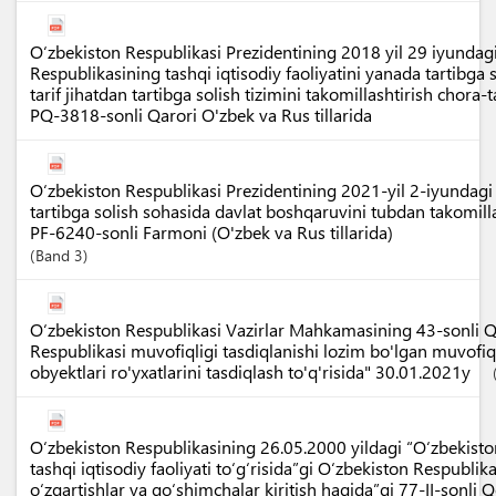
O‘zbekiston Respublikasi Prezidentining 2018 yil 29 iyundag
Respublikasining tashqi iqtisodiy faoliyatini yanada tartibga
tarif jihatdan tartibga solish tizimini takomillashtirish chora-t
PQ-3818-sonli Qarori O'zbek va Rus tillarida
O‘zbekiston Respublikasi Prezidentining 2021-yil 2-iyundagi 
tartibga solish sohasida davlat boshqaruvini tubdan takomillas
PF-6240-sonli Farmoni (O'zbek va Rus tillarida)
Band
3
O‘zbekiston Respublikasi Vazirlar Mahkamasining 43-sonli Q
Respublikasi muvofiqligi tasdiqlanishi lozim bo'lgan muvofiq
obyektlari ro'yxatlarini tasdiqlash to'q'risida" 30.01.2021y
O‘zbekiston Respublikasining 26.05.2000 yildagi “O‘zbekist
tashqi iqtisodiy faoliyati to‘g‘risida”gi O‘zbekiston Respubli
o‘zgartishlar va qo‘shimchalar kiritish haqida”gi 77-II-sonli 