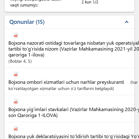
2 kun 1/2
vaqti (umumiy)::
Qonunlar
15
expand_less
Bojxona nazorati ostidagi tovarlarga nisbatan yuk operatsiya
tartibi to‘g‘risida nizom (Vazirlar Mahkamasining 2021-yil 
qaroriga 1-ilova)
Boblar
4
, 5
Bojxona ombori xizmatlari uchun narhlar preyskuranti
(har
ko‘rsatilayotgan xizmatlar uchun o‘z tariflarini belgilaydi)
Bojxona yig‘imlari stavkalari (Vazirlar Mahkamasining 2020-
son Qaroriga 1-ILOVA)
Bojxona yuk deklaratsiyasini to‘ldirish tartibi to‘g‘risidagi Y