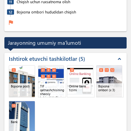
11
Chiqish uchun ruxsatnoma olish
12
Bojxona ombori hududidan chiqish
flag
Jarayonning umumiy ma'lumoti
Ishtirok etuvchi tashkilotlar
5
expand_less
1
2
3
4
6
9
11
12
5
7
8
Bojxona posti
TIF
Online bank
Bojxona
qatnashchisining
tizimi
ombori
(x 3)
shaxsiy
kabineti
(x 6)
10
Bank