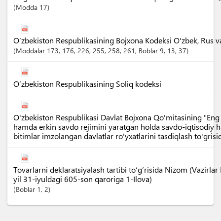
Modda
17
O‘zbekiston Respublikasining Bojxona Kodeksi O'zbek, Rus va I
Moddalar
173
, 176
, 226
, 255
, 258
, 261
,
Boblar
9
, 13
, 37
O‘zbekiston Respublikasining Soliq kodeksi
O'zbekiston Respublikasi Davlat Bojxona Qo'mitasining "Eng k
hamda erkin savdo rejimini yaratgan holda savdo-iqtisodiy 
bitimlar imzolangan davlatlar ro'yxatlarini tasdiqlash to'gri
Tovarlarni deklaratsiyalash tartibi to‘g‘risida Nizom (Vazir
yil 31-iyuldagi 605-son qaroriga 1-Ilova)
Boblar
1
, 2