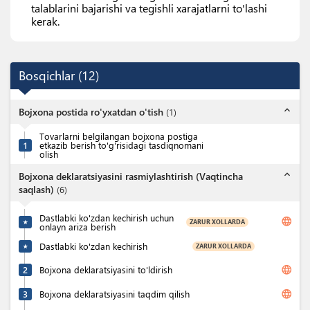
talablarini bajarishi va tegishli xarajatlarni to'lashi
kerak.
Bosqichlar
(
12
)
expand_less
Bojxona postida ro'yxatdan o'tish
(
1
)
Tovarlarni belgilangan bojxona postiga
1
etkazib berish to'g'risidagi tasdiqnomani
olish
expand_less
Bojxona deklaratsiyasini rasmiylashtirish (Vaqtincha
saqlash)
(
6
)
Dastlabki ko'zdan kechirish uchun
language
ZARUR XOLLARDA
★
onlayn ariza berish
Dastlabki ko'zdan kechirish
ZARUR XOLLARDA
★
language
2
Bojxona deklaratsiyasini to'ldirish
language
3
Bojxona deklaratsiyasini taqdim qilish