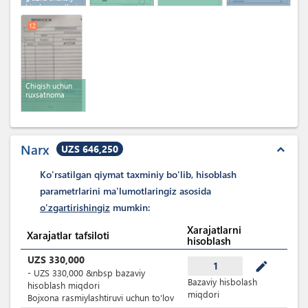
hisob-varag‘lari
12
Chiqish uchun
ruxsatnoma
Narx
UZS 646,250
expand_less
Ko'rsatilgan qiymat taxminiy bo'lib, hisoblash
parametrlarini ma'lumotlaringiz asosida
o'zgartirishingiz
mumkin:
Xarajatlarni
Xarajatlar tafsiloti
hisoblash
UZS
330,000
mode_edit
1
-
UZS
330,000
&nbsp
bazaviy
Bazaviy hisbolash
hisoblash miqdori
miqdori
Bojxona rasmiylashtiruvi uchun to'lov