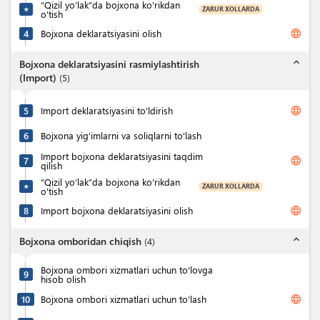
“Qizil yo‘lak”da bojxona ko'rikdan
ZARUR XOLLARDA
★
o'tish
language
4
Bojxona deklaratsiyasini olish
expand_less
Bojxona deklaratsiyasini rasmiylashtirish
(Import)
(
5
)
language
5
Import deklaratsiyasini to'ldirish
6
Bojxona yig'imlarni va soliqlarni to'lash
Import bojxona deklaratsiyasini taqdim
language
7
qilish
“Qizil yo‘lak”da bojxona ko'rikdan
ZARUR XOLLARDA
★
o'tish
language
8
Import bojxona deklaratsiyasini olish
expand_less
Bojxona omboridan chiqish
(
4
)
Bojxona ombori xizmatlari uchun to'lovga
9
hisob olish
language
10
Bojxona ombori xizmatlari uchun to'lash