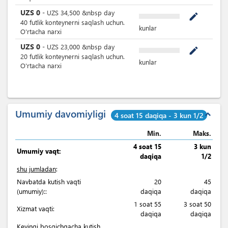
UZS
0
-
UZS
34,500
&nbsp
day
mode_edit
40 futlik konteynerni saqlash uchun.
kunlar
O'rtacha narxi
UZS
0
-
UZS
23,000
&nbsp
day
mode_edit
20 futlik konteynerni saqlash uchun.
kunlar
O'rtacha narxi
Umumiy davomiyligi
expand_less
4 soat 15 daqiqa - 3 kun 1/2
Min.
Maks.
4 soat 15
3 kun
Umumiy vaqt:
daqiqa
1/2
shu jumladan
:
Navbatda kutish vaqti
20
45
(umumiy)::
daqiqa
daqiqa
1 soat 55
3 soat 50
Xizmat vaqti:
daqiqa
daqiqa
Keyingi bosqichgacha kutish