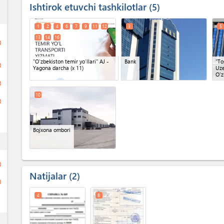
Ishtirok etuvchi tashkilotlar
ess
5
1
2
4
6
7
9
11
12
3
5
13
14
16
ge
"O‘zbekiston temir yo‘llari" AJ -
Bank
"To
ge
Yagona darcha
(x 11)
Uze
O'z
ge
10
ge
Bojxona ombori
ess
ge
Natijalar
2
ge
4
8
ess