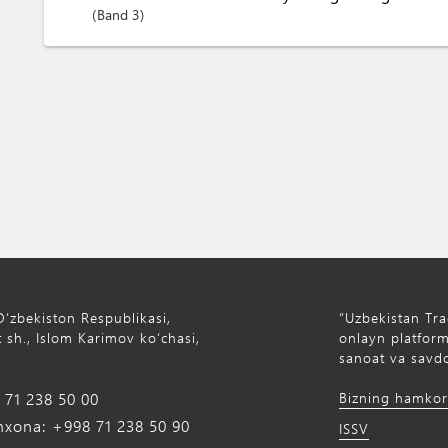
Band
3
Oʻzbekiston Respublikasi,
“Uzbekistan Tra
 sh., Islom Karimov ko‘chasi,
onlayn platforma
sanoat va savdo
71 238 50 00
Bizning hamkor
xona: +998 71 238 50 90
ISSV