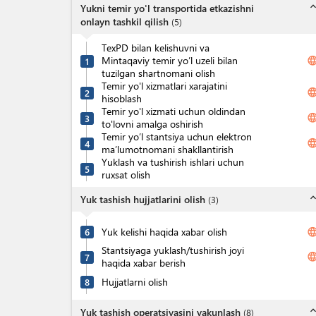
expand_l
Yukni temir yo'l transportida etkazishni
onlayn tashkil qilish
(
5
)
TexPD bilan kelishuvni va
Mintaqaviy temir yo’l uzeli bilan
langua
1
tuzilgan shartnomani olish
Temir yo'l xizmatlari xarajatini
langua
2
hisoblash
Temir yo'l xizmati uchun oldindan
langua
3
to'lovni amalga oshirish
Temir yo’l stantsiya uchun elektron
langua
4
ma’lumotnomani shakllantirish
Yuklash va tushirish ishlari uchun
5
ruxsat olish
expand_l
Yuk tashish hujjatlarini olish
(
3
)
Yuk kelishi haqida xabar olish
langua
6
Stantsiyaga yuklash/tushirish joyi
langua
7
haqida xabar berish
Hujjatlarni olish
8
expand_l
Yuk tashish operatsiyasini yakunlash
(
8
)