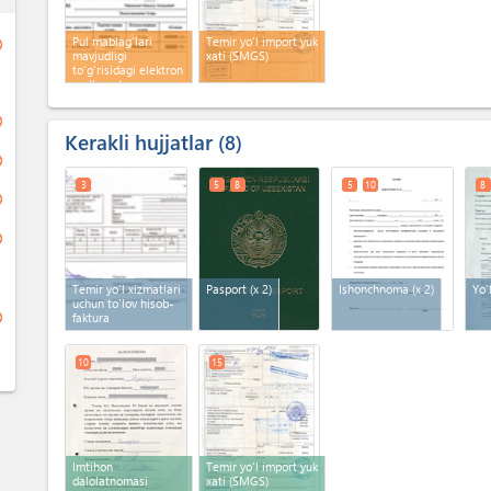
Pul mablag'lari
Temir yo'l import yuk
ge
mavjudligi
xati (SMGS)
to'g'risidagi elektron
ma'lumotnoma
ge
Kerakli hujjatlar
8
ge
3
5
8
5
10
8
ge
ge
Temir yo'l xizmatlari
Pasport
(x 2)
Ishonchnoma
(x 2)
Yo'
uchun to'lov hisob-
ge
faktura
10
15
Imtihon
Temir yo'l import yuk
dalolatnomasi
xati (SMGS)