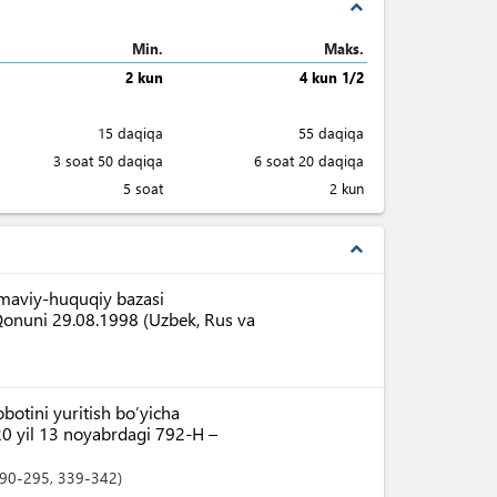
expand_less
Min.
Maks.
2 kun
4 kun 1/2
15 daqiqa
55 daqiqa
3 soat 50 daqiqa
6 soat 20 daqiqa
5 soat
2 kun
expand_less
nomaviy-huquqiy bazasi
 Qonuni 29.08.1998 (Uzbek, Rus va
obotini yuritish bo’yicha
20 yil 13 noyabrdagi 792-H –
290-295
, 339-342