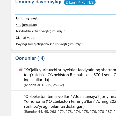
Umumiy davomiyligi
2 kun - 4 kun 1/2
Umumiy vaqt:
shu jumladan
:
Navbatda kutish vaqti (umumiy)::
Xizmat vaqti:
Keyingi bosqichgacha kutish vaqti (umumiy)::
Qonunlar
14
"Xo'jalik yurituvchi subyektlar faoliyatining shart
to'g'risida"gi O‘zbekiston Respublikasi 670-I sonli
Ingliz tillarida)
Moddalar
10-15
, 25-32
“O’zbekiston temir yo’llari” AJda stansiya tijoriy his
Yo’riqnoma (“O’zbekiston temir yo’llari” AJning 20
sonli bo’yrug’I bilan tasdiqlangan)
Bandlar
44
, 45
, 268-272
, 273
, 274
, 275
, 276
, 278-287
, 