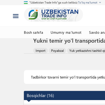
"Uzbekistan Trade Info"ga xush kelibsiz
To'liq ma'lumot
Bosh sahifa
Umumiy ma'lumot
Savdo ana
Yukni temir yo'l transportida
Import
Poyabzal
Yuk yetkazishni tashkil qi
Tadbirkor tovarni temir yo’l transportida yetk
Bosqichlar
(
16
)