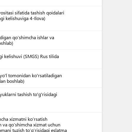
itasi sifatida tashish qoidalari
agi kelishuviga 4-Ilova)
digan qo‘shimcha ishlar va
oshlab)
agi kelishuvi (SMGS) Rus tilida
 yo'l tomonidan ko'rsatiladigan
rdan boshlab)
yuklarni tashish to'g'risidagi
mcha xizmatni ko‘rsatish
sh va qo‘shimcha xizmat uchun
nomani tuzish to‘g‘risidagi eslatma