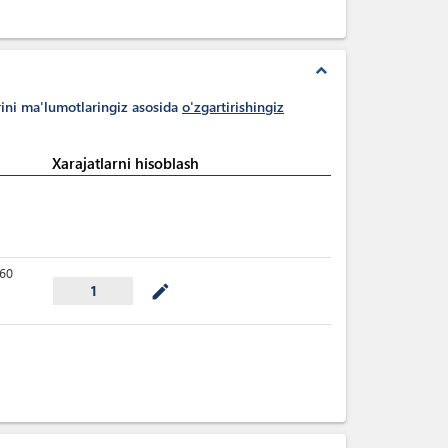
expand_less
rini ma'lumotlaringiz asosida
o'zgartirishingiz
Xarajatlarni hisoblash
60
mode_edit
1