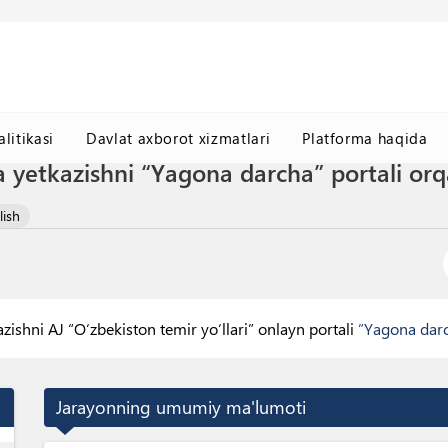
litikasi
Davlat axborot xizmatlari
Platforma haqida
 yetkazishni “Yagona darcha” portali orqal
lish
azishni AJ “O‘zbekiston temir yo‘llari” onlayn portali
”Yagona dar
Jarayonning umumiy ma'lumoti