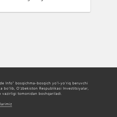
de Info” bosqichma-bosqich yo‘l-yo‘riq beruvchi
 bo‘lib, O‘zbekiston Respublikasi Investitsiyalar,
 vazirligi tomonidan boshqariladi.
larimiz