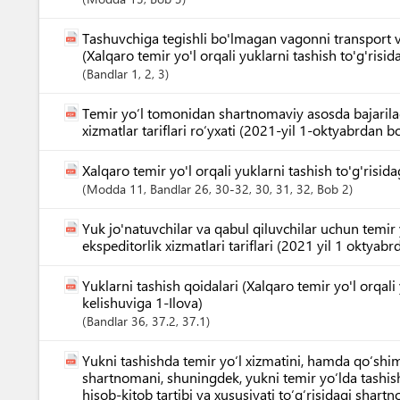
Tashuvchiga tegishli bo'lmagan vagonni transport vos
(Xalqaro temir yo'l orqali yuklarni tashish to'g'risid
Bandlar
1
, 2
, 3
Temir yo‘l tomonidan shartnomaviy asosda bajarila
xizmatlar tariflari ro‘yxati (2021-yil 1-oktyabrdan b
Xalqaro temir yo'l orqali yuklarni tashish to'g'risid
Modda
11
,
Bandlar
26
, 30-32
, 30
, 31
, 32
,
Bob
2
Yuk jo'natuvchilar va qabul qiluvchilar uchun temir
ekspeditorlik xizmatlari tariflari (2021 yil 1 oktyab
Yuklarni tashish qoidalari (Xalqaro temir yo'l orqali 
kelishuviga 1-Ilova)
Bandlar
36
, 37.2
, 37.1
Yukni tashishda temir yo‘l xizmatini, hamda qo‘shi
shartnomani, shuningdek, yukni temir yo‘lda tashi
hisob-kitob tartibi va xususiyati to‘g‘risidagi shart