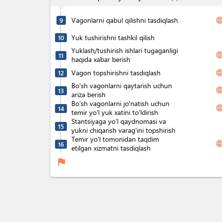
Vagonlarni qabul qilishni tasdiqlash
langua
9
Yuk tushirishni tashkil qilish
10
Yuklash/tushirish ishlari tugaganligi
langua
11
haqida xabar berish
Vagon topshirishni tasdiqlash
langua
12
Bo'sh vagonlarni qaytarish uchun
langua
13
ariza berish
Bo'sh vagonlarni jo'natish uchun
langua
14
temir yo'l yuk xatini to'ldirish
Stantsiyaga yo'l qaydnomasi va
15
yukni chiqarish varag'ini topshirish
Temir yo'l tomonidan taqdim
langua
16
etilgan xizmatni tasdiqlash
flag