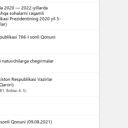
da 2020 — 2022-yillarda
oshqa sohalarni raqamli
ikasi Prezidentining 2020 yil 5-
lar)
spublikasi 766-I sonli Qonuni
jo‘natuvchilarga chegirmalar
iston Respublikasi Vazirlar
Qarori)
 81
,
Boblar
4
, 5
-sonli Qonuni (09.08.2021)