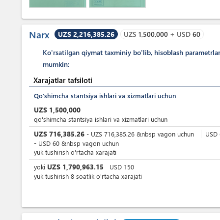
Narx
UZS 2,216,385.26
UZS
1,500,000
+
USD
60
Ko'rsatilgan qiymat taxminiy bo'lib, hisoblash parametrla
mumkin:
Xarajatlar tafsiloti
Qo'shimcha stantsiya ishlari va xizmatlari uchun
UZS
1,500,000
qo'shimcha stantsiya ishlari va xizmatlari uchun
UZS
716,385.26
-
UZS
716,385.26
&nbsp
vagon uchun
USD
-
USD
60
&nbsp
vagon uchun
yuk tushirish o'rtacha xarajati
UZS
1,790,963.15
yoki
USD
150
yuk tushirish 8 soatlik o'rtacha xarajati