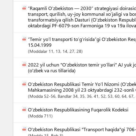
“Raqamli O‘zbekiston — 2030” strategiyasi doirasi
transport, qurilish, uy-joy kommunal xo‘jaligi va b
transformatsiya qilish Dasturi (O‘zbekiston Respubl
oktabrdagi PF-6079-son Farmoniga 19 va 19a ilova
“Temir yo‘l transporti to‘g‘risida”gi O‘zbekiston Re
15.04.1999
Moddalar
11
, 13
, 14
, 27
, 28
2022 yil uchun "O‘zbekiston temir yo‘llari" AJ yuk 
(o'zbek va rus tillarida)
O‘zbekiston Respublikasi Temir Yo‘l Nizomi (O‘zbek
Mahkamasining 2008 yil 23 oktyabrdagi 232-sonli 
Modda
52-56
,
Bandlar
34
, 35
, 36
, 41
, 52
, 53
, 60
, 64
, 67
,
O‘zbekiston Respublikasining Fuqarolik Kodeksi
Modda
711
O'zbekiston Respublikasi "Transport haqida"gi 706
Modda
15
,
Bob
3