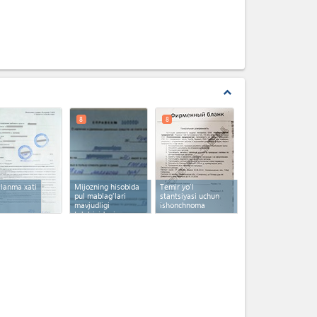
expand_less
8
8
llanma xati
Mijozning hisobida
Temir yo'l
pul mablag'lari
stantsiyasi uchun
mavjudligi
ishonchnoma
to'g'risidagi
ma'lumotnoma