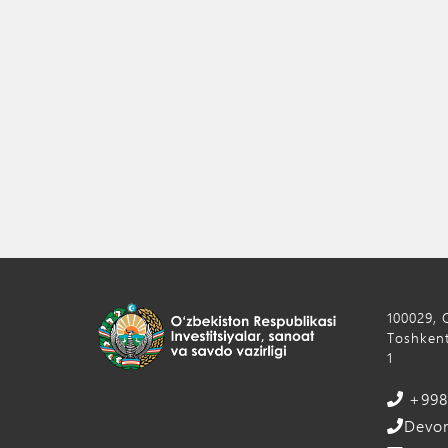
100029, 
Toshkent
1
+998 
Devon