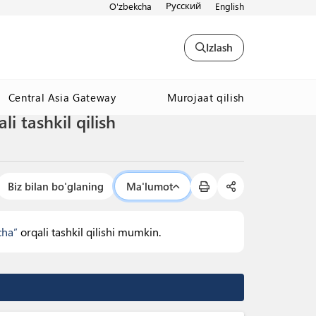
Русский
O'zbekcha
English
Izlash
Murojaat qilish
Central Asia Gateway
i tashkil qilish
Biz bilan bo'glaning
Ma'lumot
cha”
orqali tashkil qilishi mumkin.