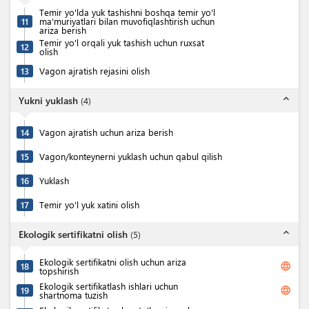
Temir yo'lda yuk tashishni boshqa temir yo'l
11
ma'muriyatlari bilan muvofiqlashtirish uchun
ariza berish
Temir yo'l orqali yuk tashish uchun ruxsat
12
olish
13
Vagon ajratish rejasini olish
expand_less
Yukni yuklash
(
4
)
14
Vagon ajratish uchun ariza berish
15
Vagon/konteynerni yuklash uchun qabul qilish
16
Yuklash
17
Temir yo'l yuk xatini olish
expand_less
Ekologik sertifikatni olish
(
5
)
Ekologik sertifikatni olish uchun ariza
language
18
topshirish
Ekologik sertifikatlash ishlari uchun
language
19
shartnoma tuzish