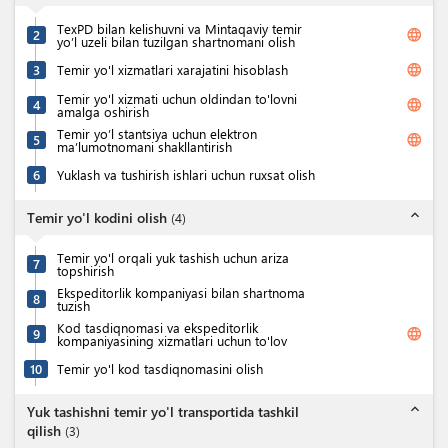
TexPD bilan kelishuvni va Mintaqaviy temir
language
2
yo’l uzeli bilan tuzilgan shartnomani olish
language
3
Temir yo'l xizmatlari xarajatini hisoblash
Temir yo'l xizmati uchun oldindan to'lovni
language
4
amalga oshirish
Temir yo’l stantsiya uchun elektron
language
5
ma’lumotnomani shakllantirish
6
Yuklash va tushirish ishlari uchun ruxsat olish
expand_less
Temir yo'l kodini olish
(
4
)
Temir yo'l orqali yuk tashish uchun ariza
7
topshirish
Ekspeditorlik kompaniyasi bilan shartnoma
8
tuzish
Kod tasdiqnomasi va ekspeditorlik
language
9
kompaniyasining xizmatlari uchun to'lov
10
Temir yo'l kod tasdiqnomasini olish
expand_less
Yuk tashishni temir yo'l transportida tashkil
qilish
(
3
)