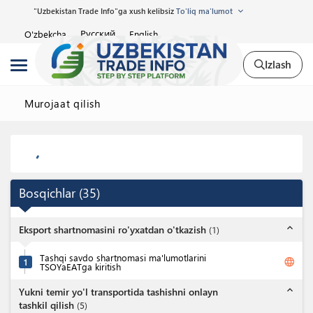
"Uzbekistan Trade Info"ga xush kelibsiz
To'liq ma'lumot
Русский
O'zbekcha
English
Izlash
Murojaat qilish
Bosqichlar
(
35
)
expand_less
Eksport shartnomasini ro'yxatdan o'tkazish
(
1
)
Tashqi savdo shartnomasi ma'lumotlarini
language
1
TSOYaEATga kiritish
expand_less
Yukni temir yo'l transportida tashishni onlayn
tashkil qilish
(
5
)