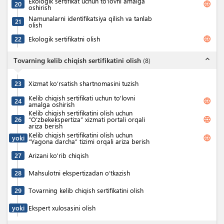
Ekologik sertifikat uchun to'lovni amalga
language
20
oshirish
Namunalarni identifikatsiya qilish va tanlab
21
olish
language
22
Ekologik sertifikatni olish
expand_less
Tovarning kelib chiqish sertifikatini olish
(
8
)
23
Xizmat ko‘rsatish shartnomasini tuzish
Kelib chiqish sertifikati uchun to'lovni
language
24
amalga oshirish
Kelib chiqish sertifikatini olish uchun
language
26
“O‘zbekekspertiza” xizmati portali orqali
ariza berish
Kelib chiqish sertifikatini olish uchun
language
yoki
“Yagona darcha” tizimi orqali ariza berish
27
Arizani ko'rib chiqish
28
Mahsulotni ekspertizadan o‘tkazish
29
Tovarning kelib chiqish sertifikatini olish
yoki
Ekspert xulosasini olish