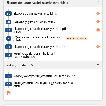
expand_less
Eksport deklaratsiyasini rasmiylashtirish
(
6
)
language
30
Eksport deklaratsiyasini to'ldirish
language
31
Bojxona yig’imlari uchun to’lov
Eksport bojxona deklaratsiyasini taqdim
language
32
qilish
“Qizil yo‘lak”da bojxona ko'rikdan
ZARUR XOLLARDA
★
o'tish
language
33
Eksport bojxona deklaratsiyasini olish
Yukni yetkazib berish hujjatlarini
34
rasmiylashtirish
expand_less
Yukni jo'natish
(
2
)
35
Vagon/konteynerni jo'natish uchun topshirish
Yukni jo'natish uchun yuk hujjatlarini taqdim
36
etish
flag