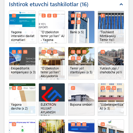
Ishtirok etuvchi tashkilotlar
16
expand_less
1
2
3
5
4
9
20
6
24
31
Yagona
"O‘zbekiston
Bank
(x 5)
"Toshkent
interaktiv davlat
temir yo‘llari" AJ
Mintaqaviy
xizmatlari
- Yagona
Temir Yo'l
portali
darcha
(x 3)
Uzeli" Unitar
korxonasi
O'zbekiston
7
8
10
11
12
13
14
15
17
16
Temir Yo'llari AJ
35
36
Ekspeditorlik
"O‘zbekiston
Temir yoʻl
Yuklash joyi /
kompaniyasi
(x 3)
temir yo‘llari"
stantsiyasi
(x 5)
shahobcha yo'li
Aksiyadorlik
Jamiyati
(x 3)
18
22
19
21
23
27
29
Yagona
ELEKTRON
Bojxona ombori
“Uzbekexpertiza”
darcha
(x 2)
HUJJAT
AJ
(x 3)
AYLANISH
TIZIMI
26
28
30
32
33
34