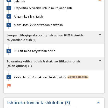
oshirish
3
Ekspertiza o'tkazish uchun murojaat qilish
4
Arizani ko'rib chiqish
5
Mahsulotni ekspertizadan o‘tkazish
expand_less
Evropa Ittifoqiga eksport qilish uchun REX tizimida
ro'yxatdan o'tish
(
1
)
6
REX tizimida ro'yxatdan o'tish
expand_less
Tovarning kelib chiqish A shakl sertifikatini olish
(talab qilinsa)
(
1
)
Kelib chiqish A shakl sertifikatini olish
ZARUR XOLLARDA
★
flag
Ishtirok etuvchi tashkilotlar
3
expand_less