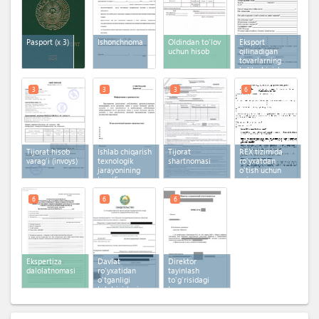
Pasport
(x 3)
Ishonchnoma
Oldindan to'lov
Eksport
uchun hisob
qilinadigan
tovarlarning
kelib chiqish
sertifikatini
olish uchun
3
3
3
6
ariza
Tijorat hisob
Ishlab chiqarish
Tijorat
REX tizimida
varag'i (invoys)
texnologik
shartnomasi
ro'yxatdan
jarayonining
o'tish uchun
tavsifi,
ariza
obyektlari va
uskunalari
6
6
6
haqida
ma'lumot
Ekspertiza
Davlat
Direktor
dalolatnomasi
ro'yxatidan
tayinlash
o'tganligi
to'g'risidagi
to'g'risidagi
buyruq
guvohnoma