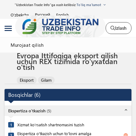
"Uzbekistan Trade Info"ga xush kelibsiz
To'liq ma'lumot
Русский
O'zbekcha
English
Izlash
Murojaat qilish
Evropa Ittifoqiga eksport qilish
uchun REX tizimida ro'yxatdan
o'tish
Eksport
Gilam
Bosqichlar
(
6
)
expand_less
Ekspertiza o'tkazish
(
5
)
1
Xizmat ko‘rsatish shartnomasini tuzish
Ekspertiza o'tkazish uchun to'lovni amalga
language
2