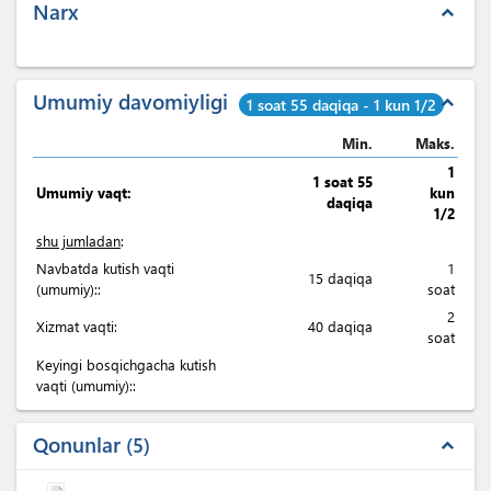
Narx
expand_less
Umumiy davomiyligi
expand_less
1 soat 55 daqiqa - 1 kun 1/2
Min.
Maks.
1
1 soat 55
Umumiy vaqt:
kun
daqiqa
1/2
shu jumladan
:
Navbatda kutish vaqti
1
15 daqiqa
(umumiy)::
soat
2
Xizmat vaqti:
40 daqiqa
soat
Keyingi bosqichgacha kutish
vaqti (umumiy)::
Qonunlar
5
expand_less