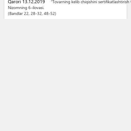
Qarori 13.12.2019
“Tovarning kelib chiqishini sertifikatlashtirish t
Nizomning 6-ilovasi.
Bandlar
22
, 28-32
, 48-52
100029, Oʻzbekiston Respublikasi, Toshkent sh., Islom Karimov