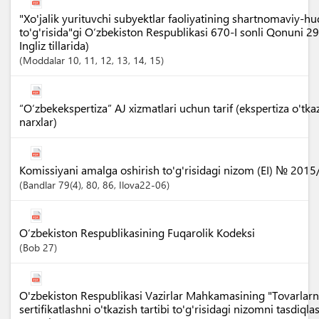
"Xo'jalik yurituvchi subyektlar faoliyatining shartnomaviy-h
to'g'risida"gi O‘zbekiston Respublikasi 670-I sonli Qonuni 2
Ingliz tillarida)
Moddalar
10
, 11
, 12
, 13
, 14
, 15
“O‘zbekekspertiza” AJ xizmatlari uchun tarif (ekspertiza o'tka
narxlar)
Komissiyani amalga oshirish to'g'risidagi nizom (EI) № 201
Bandlar
79(4)
, 80
, 86
, Ilova22-06
O‘zbekiston Respublikasining Fuqarolik Kodeksi
Bob
27
O'zbekiston Respublikasi Vazirlar Mahkamasining "Tovarlarni
sertifikatlashni o'tkazish tartibi to'g'risidagi nizomni tasdiq