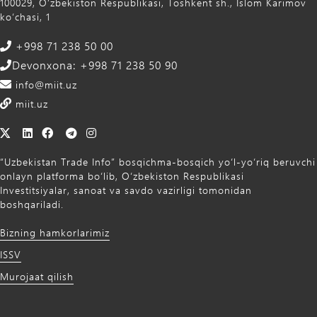
100029, Oʻzbekiston Respublikasi, Toshkent sh., Islom Karimov
ko‘chasi, 1
+998 71 238 50 00
Devonxona: +998 71 238 50 90
info@miit.uz
miit.uz
“Uzbekistan Trade Info” bosqichma-bosqich yo‘l-yo‘riq beruvchi
onlayn platforma bo‘lib, O‘zbekiston Respublikasi
Investitsiyalar, sanoat va savdo vazirligi tomonidan
boshqariladi.
Bizning hamkorlarimiz
ISSV
Murojaat qilish