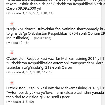
takomillashtirish to'g'risida" O'zbekiston Respublikasi Vazi
Qarori 09.09.2000 yil
Moddalar
3
, 4
, 5
, 6
, 7
, 9
, 10
, 11
"Xo'jalik yurituvchi subyektlar faoliyatining shartnomaviy-h
to'g'risida"gi O‘zbekiston Respublikasi 670-I sonli Qonuni 2
Ingliz tillarida)
(Ingliz tilida)
Modda
10-16
O‘zbekiston Respublikasi Vazirlar Mahkamasining 2014 yil 1
"O‘zbekiston Respublikasida avtomobil transportida yuklarni 
tasdiqlash to'g'risida"gi 213-sonli Qarori
Moddalar
4
, 5
, 7
, 8
, 10
, 44-46
O‘zbekiston Respublikasi Vazirlar Mahkamasining 2018 yil 
“Avtomobilda yuk va yo‘lovchilarni xalqaro tashishni yanada 
tadbirlari to‘g‘risida”gi 202-sonli Qarori
Moddalar
4-7
, 40