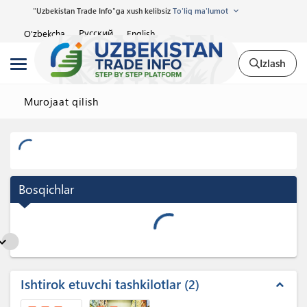
"Uzbekistan Trade Info"ga xush kelibsiz
To'liq ma'lumot
Русский
O'zbekcha
English
Izlash
Murojaat qilish
Bosqichlar
nd_more
Ishtirok etuvchi tashkilotlar
2
expand_less