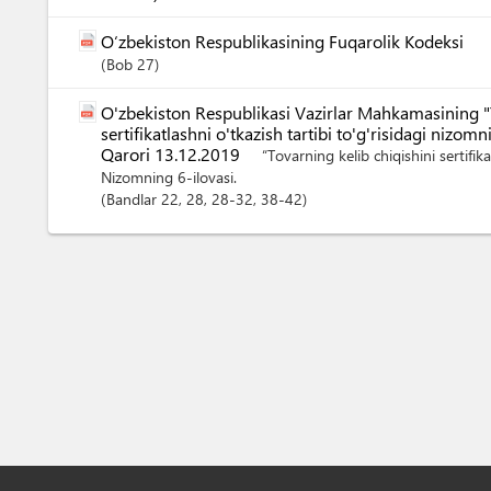
O‘zbekiston Respublikasining Fuqarolik Kodeksi
Bob
27
O'zbekiston Respublikasi Vazirlar Mahkamasining "T
sertifikatlashni o'tkazish tartibi to'g'risidagi nizom
Qarori 13.12.2019
“Tovarning kelib chiqishini sertifikat
Nizomning 6-ilovasi.
Bandlar
22
, 28
, 28-32
, 38-42