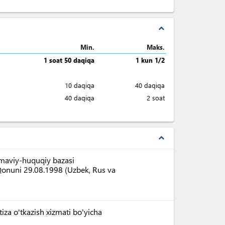
expand_less
Min.
Maks.
1 soat 50 daqiqa
1 kun 1/2
10 daqiqa
40 daqiqa
40 daqiqa
2 soat
expand_less
nomaviy-huquqiy bazasi
 Qonuni 29.08.1998 (Uzbek, Rus va
tiza o'tkazish xizmati bo'yicha