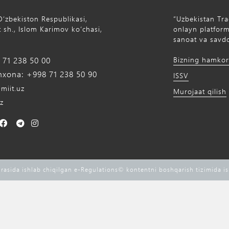
Oʻzbekiston Respublikasi,
“Uzbekistan Tra
 sh., Islom Karimov ko‘chasi,
onlayn platforma
sanoat va savdo
71 238 50 00
Bizning hamkor
xona: +998 71 238 50 90
ISSV
miit.uz
Murojaat qilish
z
rasida ishlab chiqilgan e-Regulations©️ kontentni boshqarish tizimida i