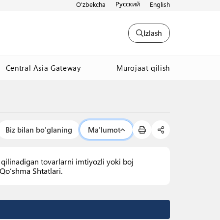
Русский
O'zbekcha
English
Izlash
Murojaat qilish
Central Asia Gateway
Biz bilan bo'glaning
Ma'lumot
qilinadigan tovarlarni imtiyozli yoki boj
 Qoʻshma Shtatlari.