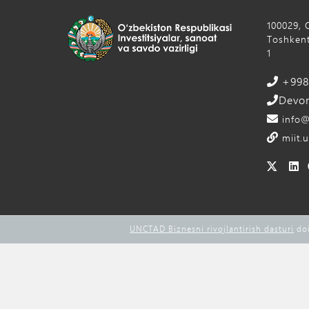
100029, 
Toshkent
1
+998 
Devon
info@
miit.u
UNCTAD Biznesni rivojlantirish dasturi
doi