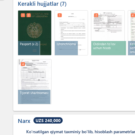
Kerakli hujjatlar
7
1
2
1
2
4
Pasport
(x 2)
Ishonchnoma
Oldindan to'lov
Kel
uchun hisob
ser
onl
4
Tijorat shartnomasi
Narx
UZS 240,000
Ko'rsatilgan qiymat taxminiy bo'lib, hisoblash parametrla