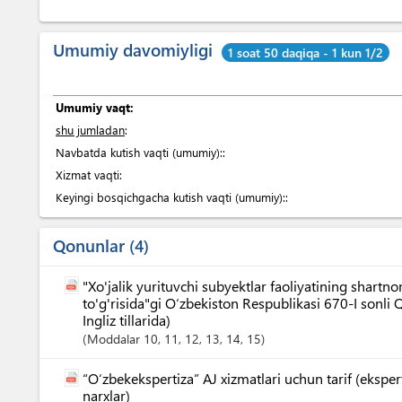
Umumiy davomiyligi
1 soat 50 daqiqa - 1 kun 1/2
Umumiy vaqt:
shu jumladan
:
Navbatda kutish vaqti (umumiy)::
Xizmat vaqti:
Keyingi bosqichgacha kutish vaqti (umumiy)::
Qonunlar
4
"Xo'jalik yurituvchi subyektlar faoliyatining shart
to'g'risida"gi O‘zbekiston Respublikasi 670-I sonli
Ingliz tillarida)
Moddalar
10
, 11
, 12
, 13
, 14
, 15
“O‘zbekekspertiza” AJ xizmatlari uchun tarif (eksper
narxlar)