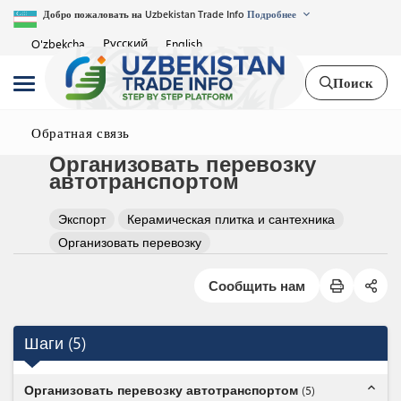
Добро пожаловать на Uzbekistan Trade Info
Подробнее
Русский
O'zbekcha
English
Поиск
Обратная связь
Организовать перевозку
автотранспортом
Экспорт
Керамическая плитка и сантехника
Организовать перевозку
Сообщить нам
Шаги
(
5
)
expand_less
Организовать перевозку автотранспортом
(
5
)