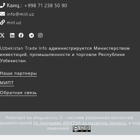
Канц.: +998 71 238 50 90
info@miit.uz
miit.uz
Uzbekistan Trade Info администрируется Министерством
инвестиций, промышленности и торговли Республики
Узбекистан.
Наши партнеры
МИПТ
Обратная связь
Работает на eRegulations © - системе управления контентом,
разработанной
по программе ЮНКТАД по развитию бизнеса,
и под
лицензией