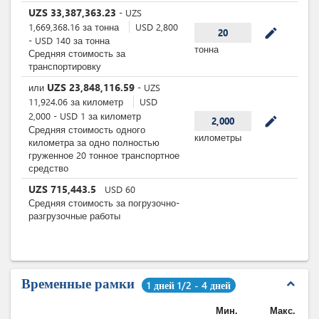
UZS
33,387,363.23
-
UZS
1,669,368.16
за
тонна
USD
2,800
mode_edit
20
-
USD
140
за
тонна
тонна
Средняя стоимость за
транспортировку
UZS
23,848,116.59
или
-
UZS
11,924.06
за
километр
USD
2,000
-
USD
1
за
километр
mode_edit
2,000
Средняя стоимость одного
километры
километра за одно полностью
груженное 20 тонное транспортное
средство
UZS
715,443.5
USD
60
Средняя стоимость за погрузочно-
разгрузочные работы
Временные рамки
expand_less
1 дней 1/2 - 4 дней
Мин.
Макс.