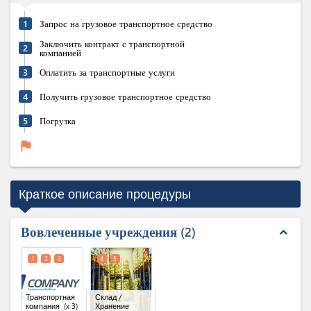
1
Запрос на грузовое транспортное средство
Заключить контракт с транспортной
2
компанией
3
Оплатить за транспортные услуги
4
Получить грузовое транспортное средство
5
Погрузка
flag
Краткое описание процедуры
Вовлеченные учреждения
2
expand_less
1
2
3
4
5
Транспортная
Склад /
компания
(x 3)
Хранение