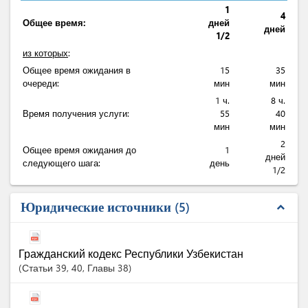
1
4
Общее время:
дней
дней
1/2
из которых
:
Общее время ожидания в
15
35
очереди:
мин
мин
1 ч.
8 ч.
Время получения услуги:
55
40
мин
мин
2
Общее время ожидания до
1
дней
следующего шага:
день
1/2
Юридические источники
5
expand_less
Гражданский кодекс Республики Узбекистан
Статьи
39
, 40
, Главы 38