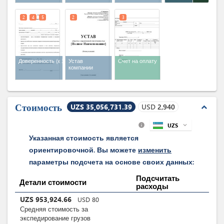
2
4
5
2
3
Доверенность
(x 3)
Устав
Счет на оплату
компании
Стоимость
UZS 35,056,731.39
USD
2,940
expand_less
UZS
expand_more
info
Указанная стоимость является
ориентировочной. Вы можете
изменить
параметры подсчета на основе своих данных:
Подсчитать
Детали стоимости
расходы
UZS
953,924.66
USD
80
Средняя стоимость за
экспедирование грузов