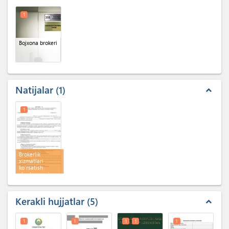
1
Bojxona brokeri
Natijalar
1
expand_less
1
Brokerlik
xizmatlari
ko'rsatish
shartnomasi
Kerakli hujjatlar
5
expand_less
1
1
1
1
1