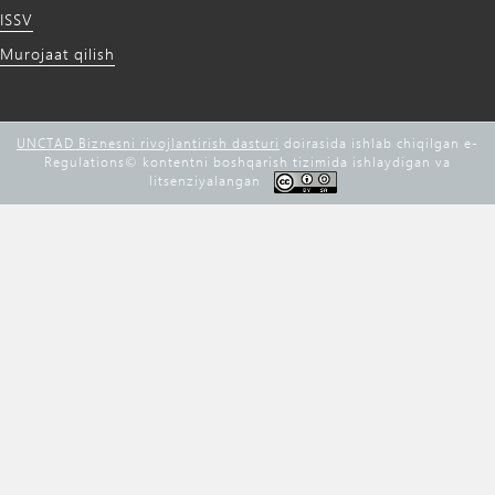
ISSV
Murojaat qilish
UNCTAD Biznesni rivojlantirish dasturi
doirasida ishlab chiqilgan e-
Regulations©️ kontentni boshqarish tizimida ishlaydigan va
litsenziyalangan