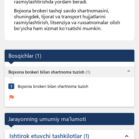
rasmiylashtirishda yordam beradi.
Bojxona brokeri tashqi savdo shartnomasini,
shuningdek, tijorat va transport hujjatlarini
rasmiylashtirish, litsenziya va ruxsatnomalar olish
bo’yicha ham xizmat ko’rsatishi mumkin.
Bosqichlar
(
1
)
expand_less
Bojxona brokeri bilan shartnoma tuzish
(
1
)
1
Bojxona brokeri bilan shartnoma tuzish
flag
Jarayonning umumiy ma'lumoti
Ishtirok etuvchi tashkilotlar
1
expand_less