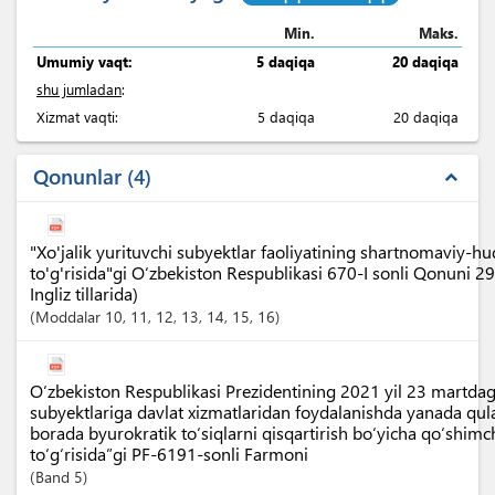
Min.
Maks.
Umumiy vaqt:
5 daqiqa
20 daqiqa
shu jumladan
:
Xizmat vaqti:
5 daqiqa
20 daqiqa
Qonunlar
4
expand_less
"Xo'jalik yurituvchi subyektlar faoliyatining shartnomaviy-h
to'g'risida"gi O‘zbekiston Respublikasi 670-I sonli Qonuni 2
Ingliz tillarida)
Moddalar
10
, 11
, 12
, 13
, 14
, 15
, 16
O‘zbekiston Respublikasi Prezidentining 2021 yil 23 martdagi
subyektlariga davlat xizmatlaridan foydalanishda yanada qula
borada byurokratik to‘siqlarni qisqartirish bo‘yicha qo‘shimc
to‘g‘risida”gi PF-6191-sonli Farmoni
Band
5