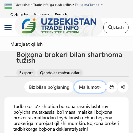
"Uzbekistan Trade Info"ga xush kelibsiz
To'liq ma'lumot
Русский
O'zbekcha
English
Izlash
Murojaat qilish
Bojxona brokeri bilan shartnoma
tuzish
Eksport
Qandolat mahsulotlari
Biz bilan bo'glaning
Ma'lumot
Tadbirkor o’z shtatida bojxona rasmiylashtiruvi
bo’yicha mutaxassisi bo’lmasa, malakali bojxona
broker xizmatlaridan foydalanish uchun bojxona
brokeriga murojaat qilishi mumkin. Bojxona brokeri
tadbirkorga bojxona deklaratsiyasini