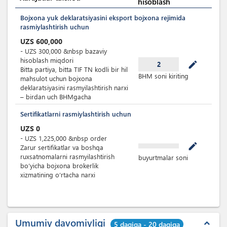
hisoblash
Bojxona yuk deklaratsiyasini eksport bojxona rejimida
rasmiylashtirish uchun
UZS
600,000
-
UZS
300,000
&nbsp
bazaviy
hisoblash miqdori
mode_edit
2
Bitta partiya, bitta TIF TN kodli bir hil
BHM soni kiriting
mahsulot uchun bojxona
deklaratsiyasini rasmyilashtirish narxi
– birdan uch BHMgacha
Sertifikatlarni rasmiylashtirish uchun
UZS
0
-
UZS
1,225,000
&nbsp
order
mode_edit
Zarur sertifikatlar va boshqa
ruxsatnomalarni rasmyilashtirish
buyurtmalar soni
bo’yicha bojxona brokerlik
xizmatining o‘rtacha narxi
Umumiy davomiyligi
expand_less
5 daqiqa - 20 daqiqa