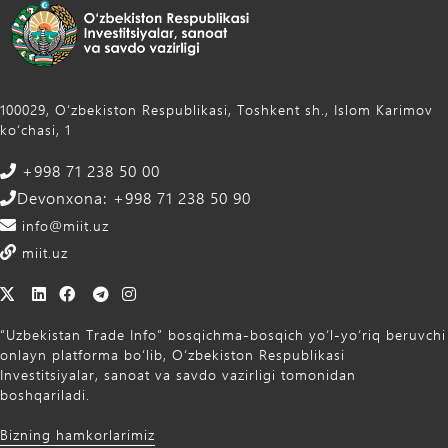
100029, Oʻzbekiston Respublikasi, Toshkent sh., Islom Karimov
ko‘chasi, 1
+998 71 238 50 00
Devonxona: +998 71 238 50 90
info@miit.uz
miit.uz
“Uzbekistan Trade Info” bosqichma-bosqich yo‘l-yo‘riq beruvchi
onlayn platforma bo‘lib, O‘zbekiston Respublikasi
Investitsiyalar, sanoat va savdo vazirligi tomonidan
boshqariladi.
Bizning hamkorlarimiz