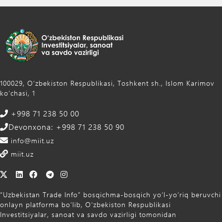
100029, Oʻzbekiston Respublikasi, Toshkent sh., Islom Karimov
ko‘chasi, 1
+998 71 238 50 00
Devonxona: +998 71 238 50 90
info@miit.uz
miit.uz
“Uzbekistan Trade Info” bosqichma-bosqich yo‘l-yo‘riq beruvchi
onlayn platforma bo‘lib, O‘zbekiston Respublikasi
Investitsiyalar, sanoat va savdo vazirligi tomonidan