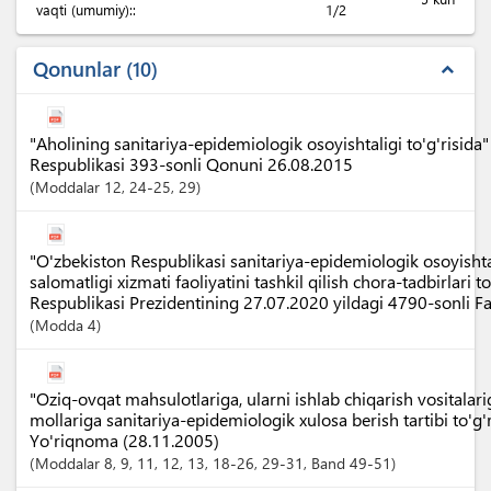
vaqti (umumiy)::
1/2
Qonunlar
10
expand_less
"Aholining sanitariya-epidemiologik osoyishtaligi to'g'risida
Respublikasi 393-sonli Qonuni 26.08.2015
Moddalar
12
, 24-25
, 29
"O'zbekiston Respublikasi sanitariya-epidemiologik osoyisht
salomatligi xizmati faoliyatini tashkil qilish chora-tadbirlari t
Respublikasi Prezidentining 27.07.2020 yildagi 4790-sonli 
Modda
4
"Oziq-ovqat mahsulotlariga, ularni ishlab chiqarish vositalari
mollariga sanitariya-epidemiologik xulosa berish tartibi to'g'
Yo'riqnoma (28.11.2005)
Moddalar
8
, 9
, 11
, 12
, 13
, 18-26
, 29-31
,
Band
49-51