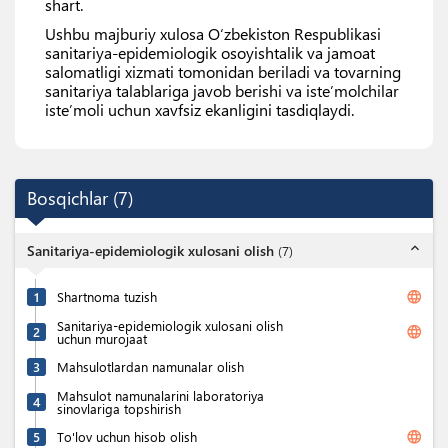
shart.
Ushbu majburiy xulosa Oʻzbekiston Respublikasi
sanitariya-epidemiologik osoyishtalik va jamoat
salomatligi xizmati tomonidan beriladi va tovarning
sanitariya talablariga javob berishi va isteʼmolchilar
isteʼmoli uchun xavfsiz ekanligini tasdiqlaydi.
Bosqichlar
(
7
)
expand_less
Sanitariya-epidemiologik xulosani olish
(
7
)
language
1
Shartnoma tuzish
Sanitariya-epidemiologik xulosani olish
language
2
uchun murojaat
3
Mahsulotlardan namunalar olish
Mahsulot namunalarini laboratoriya
4
sinovlariga topshirish
language
5
To'lov uchun hisob olish