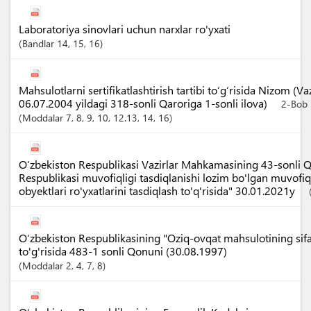
Laboratoriya sinovlari uchun narxlar ro'yxati
Bandlar
14
, 15
, 16
Mahsulotlarni sertifikatlashtirish tartibi to‘g‘risida Nizom (
06.07.2004 yildagi 318-sonli Qaroriga 1-sonli ilova)
2-Bob
Moddalar
7
, 8
, 9
, 10
, 12.13
, 14
, 16
O‘zbekiston Respublikasi Vazirlar Mahkamasining 43-sonli Q
Respublikasi muvofiqligi tasdiqlanishi lozim bo'lgan muvofiq
obyektlari ro'yxatlarini tasdiqlash to'q'risida" 30.01.2021y
O‘zbekiston Respublikasining "Oziq-ovqat mahsulotining sifati
to'g'risida 483-1 sonli Qonuni (30.08.1997)
Moddalar
2
, 4
, 7
, 8