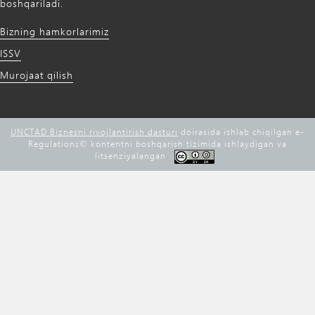
boshqariladi.
Bizning hamkorlarimiz
ISSV
Murojaat qilish
UNCTAD Biznesni rivojlantirish dasturi
doirasida ishlab chiqilgan e-
Regulations©️ kontentni boshqarish tizimida ishlaydigan va
litsenziyalangan