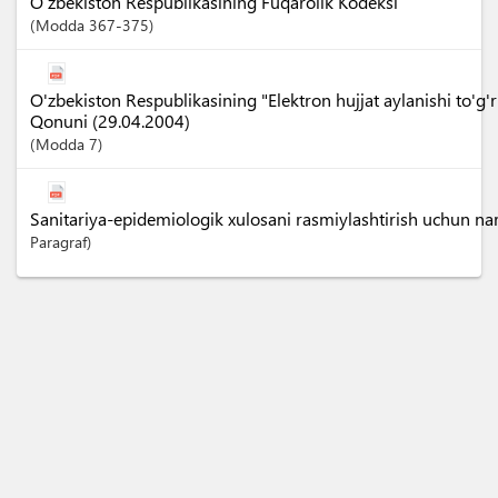
O‘zbekiston Respublikasining Fuqarolik Kodeksi
Modda
367-375
O'zbekiston Respublikasining "Elektron hujjat aylanishi to'g'ri
Qonuni (29.04.2004)
Modda
7
Sanitariya-epidemiologik xulosani rasmiylashtirish uchun nar
Paragraf)