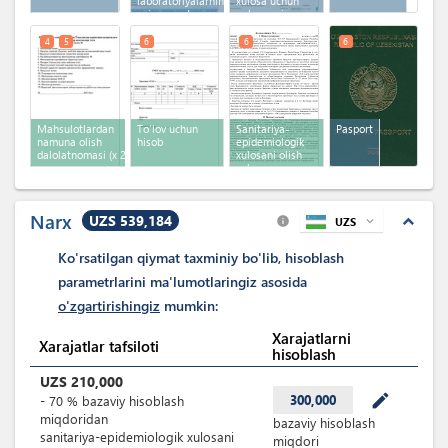
laboratoriyalarning
xulosa uchun
oziq -ovqat
onlayn ariza
mahsulotlarini sinovi
hisoboti
4
5
6
6
6
Mahsulotlardan
To'lov uchun
Sanitariya-
Pasport
namuna olish
hisob
epidemiologik
dalolatnomasi
(x 2)
xulosani olish
uchun
shartnoma
Narx
UZS 539,184
expand_less
UZS
expand_more
info
Ko'rsatilgan qiymat taxminiy bo'lib, hisoblash
parametrlarini ma'lumotlaringiz asosida
o'zgartirishingiz
mumkin:
Xarajatlarni
Xarajatlar tafsiloti
hisoblash
UZS
210,000
mode_edit
300,000
-
70
%
bazaviy hisoblash
miqdoridan
bazaviy hisoblash
sanitariya-epidemiologik xulosani
miqdori