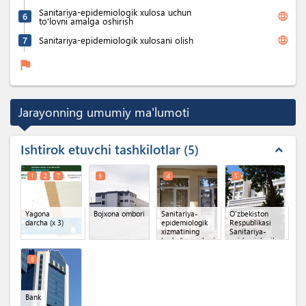
Sanitariya-epidemiologik xulosa uchun
language
6
to'lovni amalga oshirish
language
7
Sanitariya-epidemiologik xulosani olish
flag
Jarayonning umumiy ma'lumoti
Ishtirok etuvchi tashkilotlar
5
expand_less
1
2
7
3
4
5
Yagona
Bojxona ombori
Sanitariya-
O'zbekiston
darcha
(x 3)
epidemiologik
Respublikasi
xizmatining
Sanitariya-
hududiy markazi
epidemiologik
osoyishtalik va
jamoat
6
salomatligi
qo'mitasi
Bank