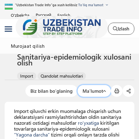
"Uzbekistan Trade Info"ga xush kelibsiz
To'liq ma'lumot
Русский
O'zbekcha
English
Izlash
Murojaat qilish
Sanitariya-epidemiologik xulosani
olish
Import
Qandolat mahsulotlari
Biz bilan bo'glaning
Ma'lumot
Import qiluvchi erkin muomalaga chiqarish uchun
deklaratsiyani rasmiylashtirishdan oldin sanitariya
nazorati ostidagi mahsulotlar
ro‘yxatiga
kiritilgan
tovarlarga sanitariya-epidemiologik xulosani
“Yagona darcha”
tizimi orqali onlayn tarzda olishi