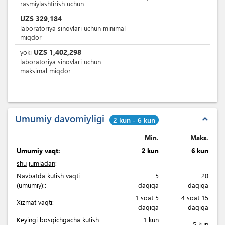
rasmiylashtirish uchun
UZS
329,184
laboratoriya sinovlari uchun minimal
miqdor
UZS
1,402,298
yoki
laboratoriya sinovlari uchun
maksimal miqdor
Umumiy davomiyligi
expand_less
2 kun - 6 kun
Min.
Maks.
Umumiy vaqt:
2 kun
6 kun
shu jumladan
:
Navbatda kutish vaqti
5
20
(umumiy)::
daqiqa
daqiqa
1 soat 5
4 soat 15
Xizmat vaqti:
daqiqa
daqiqa
Keyingi bosqichgacha kutish
1 kun
5 kun