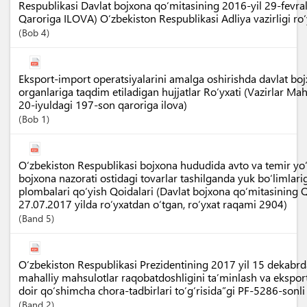
Respublikasi Davlat bojxona qo‘mitasining 2016-yil 29-fevr
Qaroriga ILOVA) O‘zbekiston Respublikasi Adliya vazirligi r
Bob
4
Eksport-import operatsiyalarini amalga oshirishda davlat boj
organlariga taqdim etiladigan hujjatlar Ro‘yxati (Vazirlar M
20-iyuldagi 197-son qaroriga ilova)
Bob
1
O‘zbekiston Respublikasi bojxona hududida avto va temir yo‘l
bojxona nazorati ostidagi tovarlar tashilganda yuk bo‘limlar
plombalari qo‘yish Qoidalari (Davlat bojxona qo‘mitasining Q
27.07.2017 yilda ro‘yxatdan o‘tgan, ro‘yxat raqami 2904)
Band
5
O‘zbekiston Respublikasi Prezidentining 2017 yil 15 dekabrd
mahalliy mahsulotlar raqobatdoshligini ta’minlash va eksport
doir qo‘shimcha chora-tadbirlari to‘g‘risida”gi PF-5286-sonl
Band
2