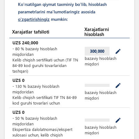
Ko'rsatilgan qiymat taxminiy bo'lib, hisoblash
parametrlarini ma'lumotlaringiz asosida
o'zgartirishingiz
mumkin:
Xarajatlarni
Xarajatlar tafsiloti
hisoblash
UZS
240,000
-
80
%
bazaviy hisoblash
mode_edit
300,000
miqdoridan
bazaviy hisoblash
Kelib chiqish sertifikati uchun (TIF TN
miqdori
84-89 kod guruhi tovarlaridan
tashqari)
UZS
0
mode_edit
-
130
%
bazaviy hisoblash
miqdoridan
bazaviy hisoblash
Kelib chiqish sertifikati TIF TN 84-89
miqdori
kod guruhi tovarlari uchun
UZS
0
-
50
%
bazaviy hisoblash
mode_edit
miqdoridan
bazaviy hisoblash
Ekspertiza dalolatnomasi/ekspert
miqdori
xulosasi uchun, kelib chiqish