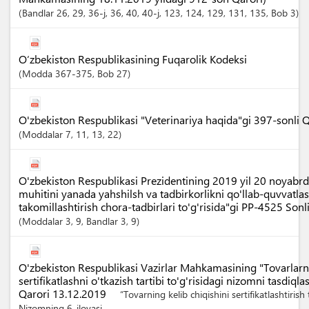
Bandlar
26
, 29
, 36-j
, 36
, 40
, 40-j
, 123
, 124
, 129
, 131
, 135
,
Bob
3
O‘zbekiston Respublikasining Fuqarolik Kodeksi
Modda
367-375
,
Bob
27
O'zbekiston Respublikasi "Veterinariya haqida"gi 397-sonli 
Moddalar
7
, 11
, 13
, 22
O'zbekiston Respublikasi Prezidentining 2019 yil 20 noyabr
muhitini yanada yahshilsh va tadbirkorlikni qo'llab-quvvatlas
takomillashtirish chora-tadbirlari to'g'risida"gi PP-4525 Sonl
Moddalar
3
, 9
,
Bandlar
3
, 9
O'zbekiston Respublikasi Vazirlar Mahkamasining "Tovarlarni
sertifikatlashni o'tkazish tartibi to'g'risidagi nizomni tasdiq
Qarori 13.12.2019
“Tovarning kelib chiqishini sertifikatlashtirish t
Nizomning 6-ilovasi.