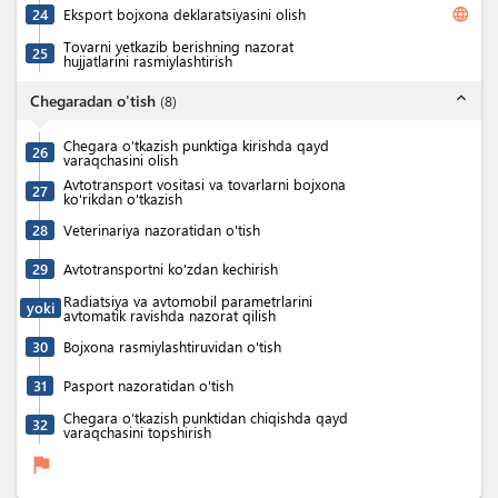
language
24
Eksport bojxona deklaratsiyasini olish
Tovarni yetkazib berishning nazorat
25
hujjatlarini rasmiylashtirish
expand_less
Chegaradan o'tish
(
8
)
Chegara o’tkazish punktiga kirishda qayd
26
varaqchasini olish
Avtotransport vositasi va tovarlarni bojxona
27
ko'rikdan o'tkazish
28
Veterinariya nazoratidan o'tish
29
Avtotransportni ko'zdan kechirish
Radiatsiya va avtomobil parametrlarini
yoki
avtomatik ravishda nazorat qilish
30
Bojxona rasmiylashtiruvidan o'tish
31
Pasport nazoratidan o'tish
Chegara o‘tkazish punktidan chiqishda qayd
32
varaqchasini topshirish
flag