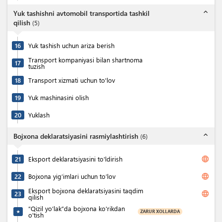
expand_less
Yuk tashishni avtomobil transportida tashkil
qilish
(
5
)
16
Yuk tashish uchun ariza berish
Transport kompaniyasi bilan shartnoma
17
tuzish
18
Transport xizmati uchun to'lov
19
Yuk mashinasini olish
20
Yuklash
expand_less
Bojxona deklaratsiyasini rasmiylashtirish
(
6
)
language
21
Eksport deklaratsiyasini to'ldirish
language
22
Bojxona yig’imlari uchun to’lov
Eksport bojxona deklaratsiyasini taqdim
language
23
qilish
“Qizil yo‘lak”da bojxona ko'rikdan
ZARUR XOLLARDA
★
o'tish