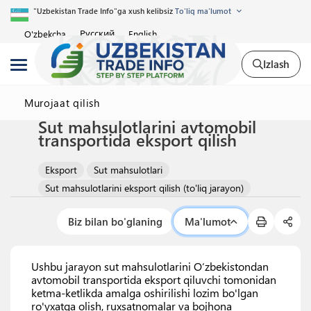
"Uzbekistan Trade Info"ga xush kelibsiz
To'liq ma'lumot
Русский
O'zbekcha
English
Izlash
Murojaat qilish
Sut mahsulotlarini avtomobil
transportida eksport qilish
Eksport
Sut mahsulotlari
Sut mahsulotlarini eksport qilish (to'liq jarayon)
Biz bilan bo'glaning
Ma'lumot
Ushbu jarayon sut mahsulotlarini O‘zbekistondan
avtomobil transportida eksport qiluvchi tomonidan
ketma-ketlikda amalga oshirilishi lozim bo'lgan
ro'yxatga olish, ruxsatnomalar va bojhona