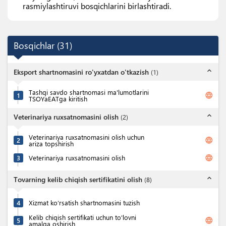
rasmiylashtiruvi bosqichlarini birlashtiradi.
Bosqichlar
(
31
)
expand_less
Eksport shartnomasini ro'yxatdan o'tkazish
(
1
)
Tashqi savdo shartnomasi ma'lumotlarini
language
1
TSOYaEATga kiritish
expand_less
Veterinariya ruxsatnomasini olish
(
2
)
Veterinariya ruxsatnomasini olish uchun
language
2
ariza topshirish
language
3
Veterinariya ruxsatnomasini olish
expand_less
Tovarning kelib chiqish sertifikatini olish
(
8
)
4
Xizmat ko‘rsatish shartnomasini tuzish
Kelib chiqish sertifikati uchun to'lovni
language
5
amalga oshirish