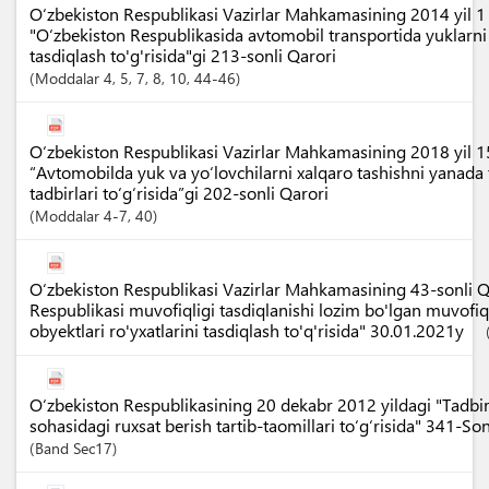
O‘zbekiston Respublikasi Vazirlar Mahkamasining 2014 yil 1
"O‘zbekiston Respublikasida avtomobil transportida yuklarni 
tasdiqlash to'g'risida"gi 213-sonli Qarori
Moddalar
4
, 5
, 7
, 8
, 10
, 44-46
O‘zbekiston Respublikasi Vazirlar Mahkamasining 2018 yil 
“Avtomobilda yuk va yo‘lovchilarni xalqaro tashishni yanada 
tadbirlari to‘g‘risida”gi 202-sonli Qarori
Moddalar
4-7
, 40
O‘zbekiston Respublikasi Vazirlar Mahkamasining 43-sonli Q
Respublikasi muvofiqligi tasdiqlanishi lozim bo'lgan muvofiq
obyektlari ro'yxatlarini tasdiqlash to'q'risida" 30.01.2021y
O‘zbekiston Respublikasining 20 dekabr 2012 yildagi "Tadbirk
sohasidagi ruxsat berish tartib-taomillari to‘g‘risida" 341-So
Band
Sec17