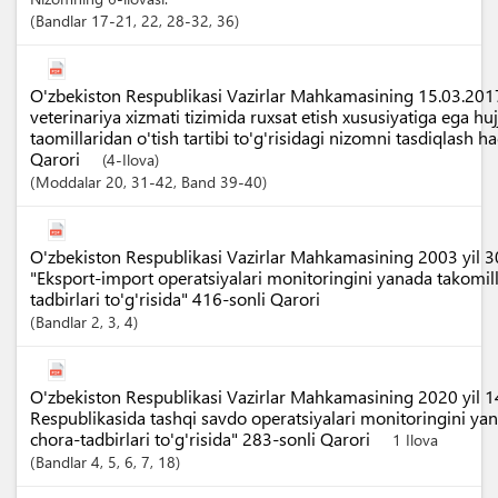
Bandlar
17-21
, 22
, 28-32
, 36
O'zbekiston Respublikasi Vazirlar Mahkamasining 15.03.2017
veterinariya xizmati tizimida ruxsat etish xususiyatiga ega hujj
taomillaridan o'tish tartibi to'g'risidagi nizomni tasdiqlash 
Qarori
(4-Ilova)
Moddalar
20
, 31-42
,
Band
39-40
O'zbekiston Respublikasi Vazirlar Mahkamasining 2003 yil 3
"Eksport-import operatsiyalari monitoringini yanada takomill
tadbirlari to'g'risida" 416-sonli Qarori
Bandlar
2
, 3
, 4
O'zbekiston Respublikasi Vazirlar Mahkamasining 2020 yil 
Respublikasida tashqi savdo operatsiyalari monitoringini yan
chora-tadbirlari to'g'risida" 283-sonli Qarori
1 Ilova
Bandlar
4
, 5
, 6
, 7
, 18