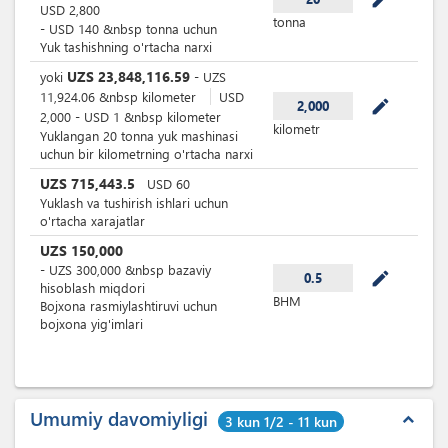
USD
2,800
tonna
-
USD
140
&nbsp
tonna uchun
Yuk tashishning o'rtacha narxi
UZS
23,848,116.59
yoki
-
UZS
11,924.06
&nbsp
kilometer
USD
mode_edit
2,000
2,000
-
USD
1
&nbsp
kilometer
kilometr
Yuklangan 20 tonna yuk mashinasi
uchun bir kilometrning o'rtacha narxi
UZS
715,443.5
USD
60
Yuklash va tushirish ishlari uchun
o'rtacha xarajatlar
UZS
150,000
-
UZS
300,000
&nbsp
bazaviy
mode_edit
0.5
hisoblash miqdori
BHM
Bojxona rasmiylashtiruvi uchun
bojxona yig'imlari
Umumiy davomiyligi
expand_less
3 kun 1/2 - 11 kun