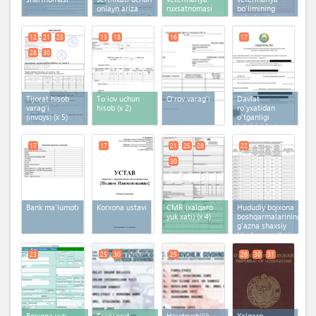
onlayn ariza
ruxsatnomasi
bo'limining
veterinariya
guvohnomasi
12
21
25
13
18
16
17
28
30
Tijorat hisob
To'lov uchun
O‘rov varag‘i
Davlat
varag'i
hisob
(x 2)
ro'yxatidan
(invoys)
(x 5)
o'tganligi
to'g'risidagi
guvohnoma
17
17
21
25
28
22
30
Bank ma'lumoti
Korxona ustavi
CMR (xalqaro
Hududiy bojxona
yuk xati)
(x 4)
boshqarmalarining
g‘azna shaxsiy
hisob-varag‘lari
23
25
30
25
26
30
31
Bojxona yuk
Transport
Haydovchilik
Xalqaro