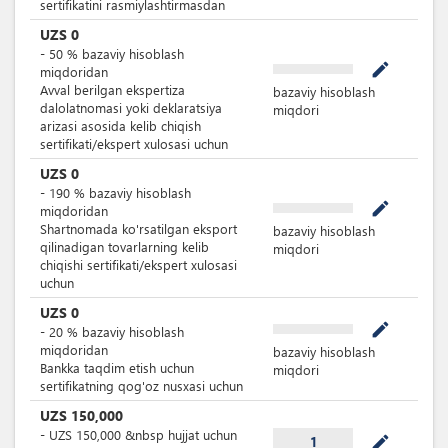
sertifikatini rasmiylashtirmasdan
UZS
0
-
50
%
bazaviy hisoblash
mode_edit
miqdoridan
Avval berilgan ekspertiza
bazaviy hisoblash
dalolatnomasi yoki deklaratsiya
miqdori
arizasi asosida kelib chiqish
sertifikati/ekspert xulosasi uchun
UZS
0
-
190
%
bazaviy hisoblash
mode_edit
miqdoridan
Shartnomada ko'rsatilgan eksport
bazaviy hisoblash
qilinadigan tovarlarning kelib
miqdori
chiqishi sertifikati/ekspert xulosasi
uchun
UZS
0
mode_edit
-
20
%
bazaviy hisoblash
miqdoridan
bazaviy hisoblash
Bankka taqdim etish uchun
miqdori
sertifikatning qog'oz nusxasi uchun
UZS
150,000
-
UZS
150,000
&nbsp
hujjat uchun
mode_edit
1