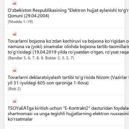
O'zbekiston Respublikasining "Elektron hujjat aylanishi to'g'ri
Qonuni (29.04.2004)
Modda
1-19
Tovarlarni bojxona ko‘zdan kechiruvi va bojxona ko‘rigidan 
namuna va (yoki) sinamalar olishda bojxona tartib-taomillari
to‘g‘risidagi (19.04.2019 yilda ro‘yxatdan o‘tgan, ro‘yxat ra
Bandlar
5
, 6
, 7
, 8
, 9
,
Boblar
2
, 3
, 5
, 7
Tovarlarni deklaratsiyalash tartibi to‘g‘risida Nizom (Vazir
yil 31-iyuldagi 605-son qaroriga 1-Ilova)
Bob
2
TSOYaEАTga kiritish uchun "E-Kontrakt2" dasturidan foydal
shartnomasi va unga tegishli hujjatlarning elektron nusxasini
ko'rsatmalar