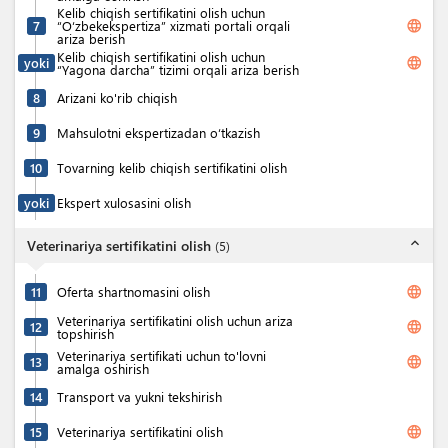
Kelib chiqish sertifikatini olish uchun
language
7
“O‘zbekekspertiza” xizmati portali orqali
ariza berish
Kelib chiqish sertifikatini olish uchun
language
yoki
“Yagona darcha” tizimi orqali ariza berish
8
Arizani ko'rib chiqish
9
Mahsulotni ekspertizadan o‘tkazish
10
Tovarning kelib chiqish sertifikatini olish
yoki
Ekspert xulosasini olish
expand_less
Veterinariya sertifikatini olish
(
5
)
language
11
Oferta shartnomasini olish
Veterinariya sertifikatini olish uchun ariza
language
12
topshirish
Veterinariya sertifikati uchun to'lovni
language
13
amalga oshirish
14
Transport va yukni tekshirish
language
15
Veterinariya sertifikatini olish