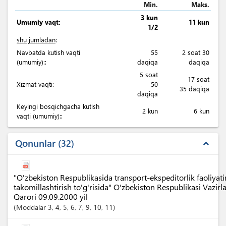
Min.
Maks.
3 kun
Umumiy vaqt:
11 kun
1/2
shu jumladan
:
Navbatda kutish vaqti
55
2 soat 30
(umumiy)::
daqiqa
daqiqa
5 soat
17 soat
Xizmat vaqti:
50
35 daqiqa
daqiqa
Keyingi bosqichgacha kutish
2 kun
6 kun
vaqti (umumiy)::
Qonunlar
32
expand_less
"O'zbekiston Respublikasida transport-ekspeditorlik faoliyatin
takomillashtirish to'g'risida" O'zbekiston Respublikasi Vazi
Qarori 09.09.2000 yil
Moddalar
3
, 4
, 5
, 6
, 7
, 9
, 10
, 11