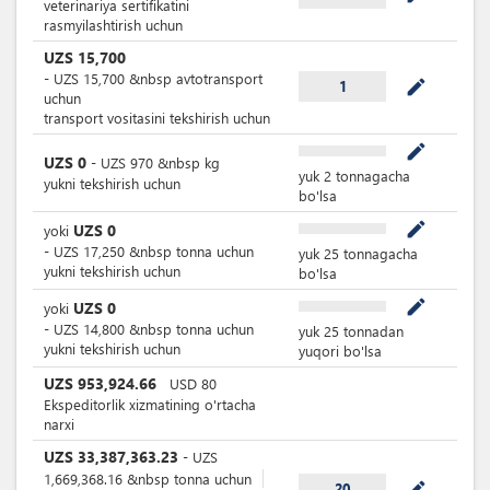
veterinariya sertifikatini
rasmyilashtirish uchun
UZS
15,700
-
UZS
15,700
&nbsp
avtotransport
mode_edit
1
uchun
transport vositasini tekshirish uchun
mode_edit
UZS
0
-
UZS
970
&nbsp
kg
yuk 2 tonnagacha
yukni tekshirish uchun
bo'lsa
mode_edit
UZS
0
yoki
-
UZS
17,250
&nbsp
tonna uchun
yuk 25 tonnagacha
yukni tekshirish uchun
bo'lsa
mode_edit
UZS
0
yoki
-
UZS
14,800
&nbsp
tonna uchun
yuk 25 tonnadan
yukni tekshirish uchun
yuqori bo'lsa
UZS
953,924.66
USD
80
Ekspeditorlik xizmatining o'rtacha
narxi
UZS
33,387,363.23
-
UZS
1,669,368.16
&nbsp
tonna uchun
mode_edit
20