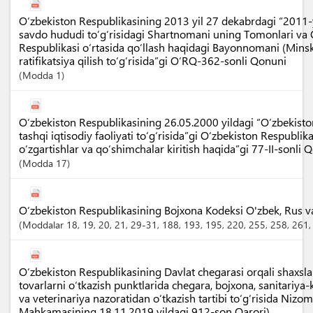
O‘zbekiston Respublikasining 2013 yil 27 dekabrdagi “2011-
savdo hududi to‘g‘risidagi Shartnomani uning Tomonlari va 
Respublikasi o‘rtasida qo‘llash haqidagi Bayonnomani (Mins
ratifikatsiya qilish to‘g‘risida”gi O‘RQ-362-sonli Qonuni
Modda
1
O‘zbekiston Respublikasining 26.05.2000 yildagi “O‘zbekist
tashqi iqtisodiy faoliyati to‘g‘risida”gi O‘zbekiston Respubli
o‘zgartishlar va qo‘shimchalar kiritish haqida”gi 77-II-sonli 
Modda
17
O‘zbekiston Respublikasining Bojxona Kodeksi O'zbek, Rus va I
Moddalar
18
, 19
, 20
, 21
, 29-31
, 188
, 193
, 195
, 220
, 255
, 258
, 261
O‘zbekiston Respublikasining Davlat chegarasi orqali shaxslar
tovarlarni o‘tkazish punktlarida chegara, bojxona, sanitariya-k
va veterinariya nazoratidan o‘tkazish tartibi to‘g‘risida Nizom
Mahkamasining 18.11.2019 yildagi 912-son Qarori)