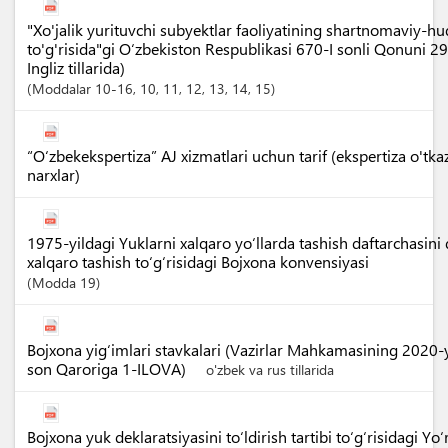
"Xo'jalik yurituvchi subyektlar faoliyatining shartnomaviy-h
to'g'risida"gi O‘zbekiston Respublikasi 670-I sonli Qonuni 2
Ingliz tillarida)
Moddalar
10-16
, 10
, 11
, 12
, 13
, 14
, 15
“O‘zbekekspertiza” AJ xizmatlari uchun tarif (ekspertiza o'tka
narxlar)
1975-yildagi Yuklarni xalqaro yo‘llarda tashish daftarchasini
xalqaro tashish to‘g‘risidagi Bojxona konvensiyasi
Modda
19
Bojxona yig‘imlari stavkalari (Vazirlar Mahkamasining 2020-
son Qaroriga 1-ILOVA)
o'zbek va rus tillarida
Bojxona yuk deklaratsiyasini to‘ldirish tartibi to‘g‘risidagi Y