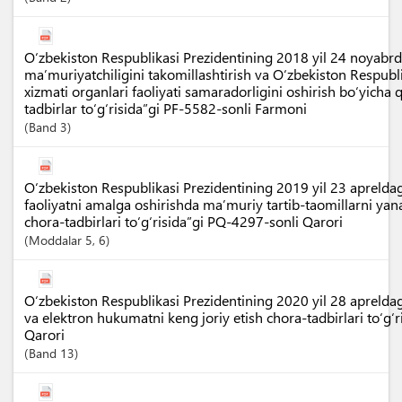
O‘zbekiston Respublikasi Prezidentining 2018 yil 24 noyabr
ma’muriyatchiligini takomillashtirish va O‘zbekiston Respubl
xizmati organlari faoliyati samaradorligini oshirish bo‘yicha
tadbirlar to‘g‘risida”gi PF-5582-sonli Farmoni
Band
3
O‘zbekiston Respublikasi Prezidentining 2019 yil 23 apreldag
faoliyatni amalga oshirishda ma’muriy tartib-taomillarni yan
chora-tadbirlari to‘g‘risida”gi PQ-4297-sonli Qarori
Moddalar
5
, 6
O‘zbekiston Respublikasi Prezidentining 2020 yil 28 apreldag
va elektron hukumatni keng joriy etish chora-tadbirlari to‘g‘
Qarori
Band
13