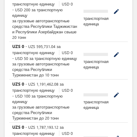
транспортную единицу
USD
0
-
USD
200
за
транспортную
mode_edit
единицу
транспортная
за грузовые автотранспортные
единица
средства Республики Таджикистан
и Республики Азербайджан свыше
20 тонн
UZS
0
-
UZS
595,731.04
за
транспортную единицу
USD
0
mode_edit
-
USD
50
за
транспортную единицу
транспортная
за грузовые автотранспортные
единица
средства Республики
Туркменистан до 10 тонн
UZS
0
-
UZS
1,191,462.08
за
транспортную единицу
USD
0
mode_edit
-
USD
100
за
транспортную
единицу
транспортная
за грузовые автотранспортные
единица
средства Республики
Туркменистан до 20 тонн
UZS
0
-
UZS
1,787,193.12
за
транспортную единицу
USD
0