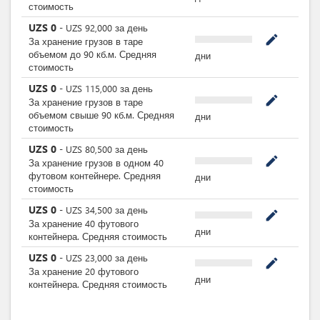
стоимость
UZS
0
-
UZS
92,000
за
день
mode_edit
За хранение грузов в таре
объемом до 90 кб.м. Средняя
дни
стоимость
UZS
0
-
UZS
115,000
за
день
mode_edit
За хранение грузов в таре
объемом свыше 90 кб.м. Средняя
дни
стоимость
UZS
0
-
UZS
80,500
за
день
mode_edit
За хранение грузов в одном 40
футовом контейнере. Средняя
дни
стоимость
UZS
0
-
UZS
34,500
за
день
mode_edit
За хранение 40 футового
дни
контейнера. Средняя стоимость
UZS
0
-
UZS
23,000
за
день
mode_edit
За хранение 20 футового
дни
контейнера. Средняя стоимость