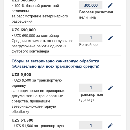
mode_edit
300,000
-
100
%
базовой расчетной
величины
Базовая расчетная
за рассмотрение ветеринарного
величина
разрешения
UZS
690,000
-
UZS
690,000
за
контейнер
mode_edit
1
Средняя стоимость за погрузочно-
Контейнер
разгрузочные работы одного 20-
футового контейнера
Сборы за ветеринарно-санитарную обработку
(обязательно для всех транспортных средств)
UZS
9,500
-
UZS
9,500
за
транспортную
единицу
mode_edit
1
за оформление ветеринарных
транспортная
документов на транспортные
единица
средства, прошедшие
ветеринарно-санитарную
обработку
UZS
51,500
mode_edit
1
-
UZS
51,500
за
транспортную