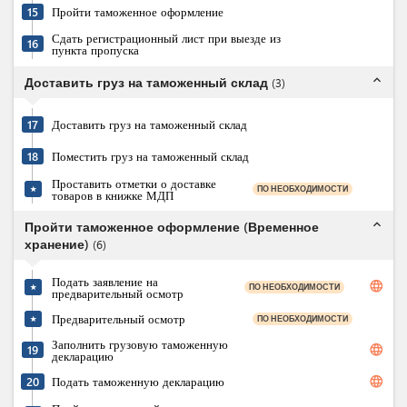
15
Пройти таможенное оформление
Сдать регистрационный лист при выезде из
16
пункта пропуска
expand_less
Доставить груз на таможенный склад
(
3
)
17
Доставить груз на таможенный склад
18
Поместить груз на таможенный склад
Проставить отметки о доставке
ПО НЕОБХОДИМОСТИ
★
товаров в книжке МДП
expand_less
Пройти таможенное оформление (Временное
хранение)
(
6
)
Подать заявление на
language
ПО НЕОБХОДИМОСТИ
★
предварительный осмотр
Предварительный осмотр
ПО НЕОБХОДИМОСТИ
★
Заполнить грузовую таможенную
language
19
декларацию
language
20
Подать таможенную декларацию