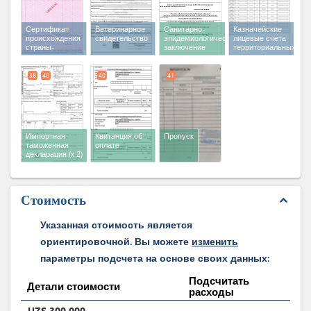
Сертификат
Ветеринарное
Санитарно-
Казначейские
происхождения
свидетельство
эпидемиологическое
лицевые счета
страны-
заключение
территориальных
экспортера
таможенных
управлений
38
40
40
41
Импортная
Квитанция об
Пропуск
таможенная
оплате
декларация
(x 2)
Стоимость
expand_less
Указанная стоимость является
ориентировочной. Вы можете
изменить
параметры подсчета на основе своих данных:
Подсчитать
Детали стоимости
расходы
UZS
300,000