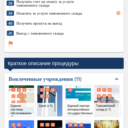
Получить счет на оплату за услуги
38
таможенного склада
language
39
Оплатить за услуги таможенного склада
40
Получить пропуск на выезд
41
Выезд с таможенного склада
flag
Краткое описание процедуры
Вовлеченные учреждения
11
expand_less
1
3
4
2
7
24
5
6
17
18
22
23
26
32
39
29
38
40
27
28
33
41
Единая
Банк
(x 5)
Единый портал
Таможенный
система
интерактивных
склад
(x 7)
обслуживания
государственных
"Единое
услуг
окно"
(x 9)
8
9
10
11
12
19
20
21
25