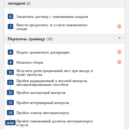
складом
(
2
)
6
Заключить договор с таможенным складом
Внести предоплату за услуги таможенного
language
7
склада
expand_less
Пересечь границу
(
10
)
language
8
Подать транзитную декларацию
language
9
Оплатить сборы
Получить регистрационный лист при въезде в
10
пункт пропуска
Пройти радиационный и весовой контроль
11
автоматизированным способом
12
Пройти паспортный контроль
13
Пройти ветеринарный контроль
14
Пройти осмотр автотранспорта
Пройти таможенный досмотр автотранспорта
или
и груза