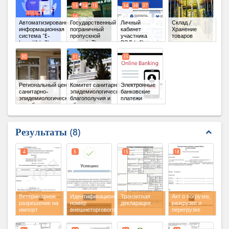
13
14
15
34
36
37
16
Автоматизированная
Государственный
Личный
Склад /
информационная
пограничный
кабинет
Хранение
система "E-
пропускной
участника
товаров
tranzit"
(x 2)
пункт
(x 7)
ВЭД
(x 6)
30
31
35
Региональный центр
Комитет санитарно-
Электронные
санитарно-
эпидемиологического
банковские
эпидемиологической
благополучия и
платежи
службы
общественного
здоровья Республики
Узбекистан
Результаты
8
expand_less
4
5
15
18
Ветеринарное
Идентификационный
Транзитная
Акт о погрузке,
разрешение на
номер
декларация
разгрузке и
импорт
внешнеторгового
перегрузке
контракта
товаров