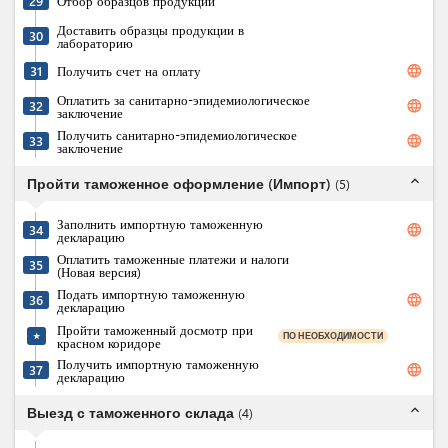
29
Отбор образцов продукции
Доставить образцы продукции в
30
лабораторию
language
31
Получить счет на оплату
Оплатить за санитарно-эпидемиологическое
language
32
заключение
Получить санитарно-эпидемиологическое
language
33
заключение
expand_less
Пройти таможенное оформление (Импорт)
(
5
)
Заполнить импортную таможенную
language
34
декларацию
Оплатить таможенные платежи и налоги
35
(Новая версия)
Подать импортную таможенную
language
36
декларацию
Пройти таможенный досмотр при
ПО НЕОБХОДИМОСТИ
★
красном коридоре
Получить импортную таможенную
language
37
декларацию
expand_less
Выезд с таможенного склада
(
4
)