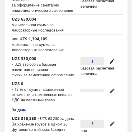
базовая расчетная
за оформление санитарно-
величина
эпидемиологического заключения
UZS
650,004
минимальная сумма за
лабораторные исследования
UZS
1,394,105
или
максимальная сумма за
лабораторные исследования
UZS
330,000
mode_edit
1
-
UZS
330,000
за
базовая
базовая расчетная
расчетная величина
величина
cборы за таможенное оформление
UZS
0
-
12
%
от суммы таможенной
mode_edit
стоимости и таможенных пошлин
НДС на ввозимый товар
За день
UZS
316,250
-
UZS
63,250
за
день
mode_edit
5
За хранение грузов в одном 20
футовом контейнере. Средняя
дни