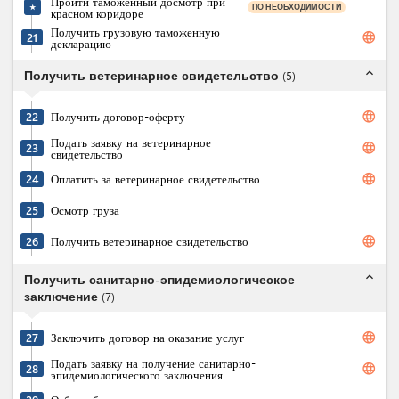
Пройти таможенный досмотр при
ПО НЕОБХОДИМОСТИ
★
красном коридоре
Получить грузовую таможенную
language
21
декларацию
expand_less
Получить ветеринарное свидетельство
(
5
)
language
22
Получить договор-оферту
Подать заявку на ветеринарное
language
23
свидетельство
language
24
Оплатить за ветеринарное свидетельство
25
Осмотр груза
language
26
Получить ветеринарное свидетельство
expand_less
Получить санитарно-эпидемиологическое
заключение
(
7
)
language
27
Заключить договор на оказание услуг
Подать заявку на получение санитарно-
language
28
эпидемиологического заключения