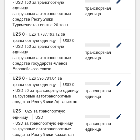
mode_edit
-
USD
150
за
транспортную
единицу
транспортная
за грузовые автотранспортные
единица
средства Республики
Туркменистан свыше 20 тонн
UZS
0
-
UZS
1,787,193.12
за
транспортную единицу
USD
0
mode_edit
-
USD
150
за
транспортную
единицу
транспортная
за грузовые автотранспортные
единица
средства государств-членов
Европейского союза
UZS
0
-
UZS
595,731.04
за
mode_edit
транспортную единицу
USD
0
-
USD
50
за
транспортную единицу
транспортная
за грузовые автотранспортные
единица
средства Республики Афганистан
UZS
-
UZS
за
транспортную
mode_edit
единицу
USD
-
USD
за
транспортную единицу
транспортная
за грузовые автотранспортные
единица
средства Республики Казахстан