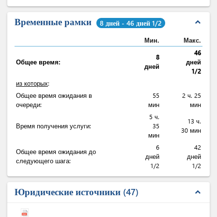
Временные рамки
expand_less
8 дней - 46 дней 1/2
Мин.
Макс.
46
8
Общее время:
дней
дней
1/2
из которых
:
Общее время ожидания в
55
2 ч. 25
очереди:
мин
мин
5 ч.
13 ч.
Время получения услуги:
35
30 мин
мин
6
42
Общее время ожидания до
дней
дней
следующего шага:
1/2
1/2
Юридические источники
47
expand_less