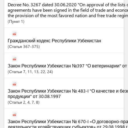
Decree No. 3267 dated 30.06.2020 "On approval of the lists o
agreements have been signed in the field of trade and econ
the provision of the most favored nation and free trade regi
Пункт
1
Гражданский кодекс Республики Узбекистан
Статья
367-375
Закон Республики Узбекистан №397 "О ветеринарии" от 
Статьи
7
, 11
, 13
, 22
, 24
Закон Республики Узбекистан № 483-I "О качестве и бе
продукции" от 30.08.1997
Статьи
2
, 4
, 7
, 8
Закон Республики Узбекистан № 670-I «О договорно-пр
деятельности хозяйствующих субъектов» от 29.08.1998 г