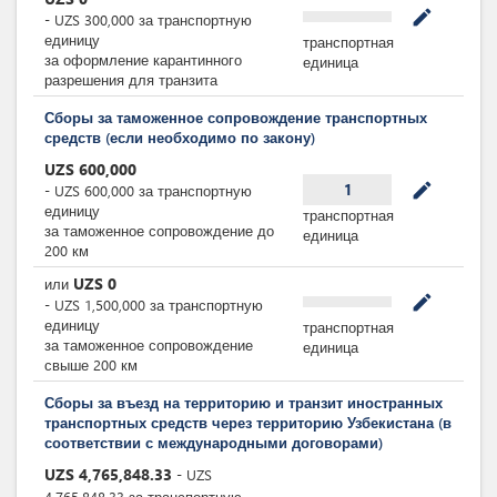
mode_edit
-
UZS
300,000
за
транспортную
единицу
транспортная
за оформление карантинного
единица
разрешения для транзита
Сборы за таможенное сопровождение транспортных
средств (если необходимо по закону)
UZS
600,000
mode_edit
1
-
UZS
600,000
за
транспортную
единицу
транспортная
за таможенное сопровождение до
единица
200 км
UZS
0
или
mode_edit
-
UZS
1,500,000
за
транспортную
единицу
транспортная
за таможенное сопровождение
единица
свыше 200 км
Сборы за въезд на территорию и транзит иностранных
транспортных средств через территорию Узбекистана (в
соответствии с международными договорами)
UZS
4,765,848.33
-
UZS
4,765,848.33
за
транспортную