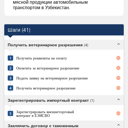
мясной продукции автомобильным
транспортом в Узбекистан.
Шаги
(
41
)
expand_less
Получить ветеринарное разрешение
(
4
)
language
1
Получить реквизиты на оплату
language
2
Оплатить за ветеринарное разрешение
language
3
Подать заявку на ветеринарное разрешение
language
4
Получить ветеринарное разрешение
expand_less
Зарегистрировать импортный контракт
(
1
)
Зарегистрировать внешнеторговый
language
5
контракт в ЕЭИСВО
expand_less
Заключить договор с таможенным