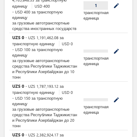
mode_edit
1
единицу
USD
400
-
USD
400
за
транспортную
транспортная
единицу
единица
за грузовые автотранспортные
средства иностранных государств
UZS
0
-
UZS
1,191,462.08
за
транспортную единицу
USD
0
-
USD
100
за
транспортную
mode_edit
единицу
транспортная
за грузовые автотранспортные
единица
средства Республики Таджикистан
и Республики Азербайджан до 10
тонн
UZS
0
-
UZS
1,787,193.12
за
транспортную единицу
USD
0
-
USD
150
за
транспортную
mode_edit
единицу
транспортная
за грузовые автотранспортные
единица
средства Республики Таджикистан
и Республики Азербайджан до 20
тонн
UZS
0
-
UZS
2,382,924.17
за