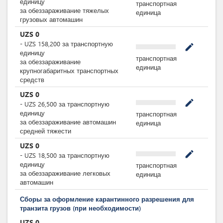
единицу
транспортная
за обеззараживание тяжелых
единица
грузовых автомашин
UZS
0
-
UZS
158,200
за
транспортную
mode_edit
единицу
транспортная
за обеззараживание
единица
крупногабаритных транспортных
средств
UZS
0
mode_edit
-
UZS
26,500
за
транспортную
единицу
транспортная
за обеззараживание автомашин
единица
средней тяжести
UZS
0
mode_edit
-
UZS
18,500
за
транспортную
единицу
транспортная
за обеззараживание легковых
единица
автомашин
Сборы за оформление карантинного разрешения для
транзита грузов (при необходимости)
UZS
0