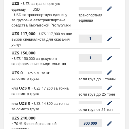
UZS
-
UZS
за
транспортную
mode_edit
единицу
USD
-
USD
за
транспортную единицу
транспортная
за грузовые автотранспортные
единица
средства Кыргызской Республики
UZS
117,900
-
UZS
117,900
за
час
mode_edit
1
вызов специалиста для оказания
услуг
UZS
150,000
mode_edit
1
-
UZS
150,000
за
документ
за оформление свидетельства
mode_edit
UZS
0
-
UZS
970
за
кг
за осмотр груза
если груз до 1 тонны
mode_edit
UZS
0
или
-
UZS
17,250
за
тонна
за осмотр груза
если груз до 25 тонн
mode_edit
UZS
0
или
-
UZS
14,800
за
тонна
за осмотр груза
если груз от 25 тонн
UZS
210,000
mode_edit
300,000
-
70
%
базовой расчетной
величины