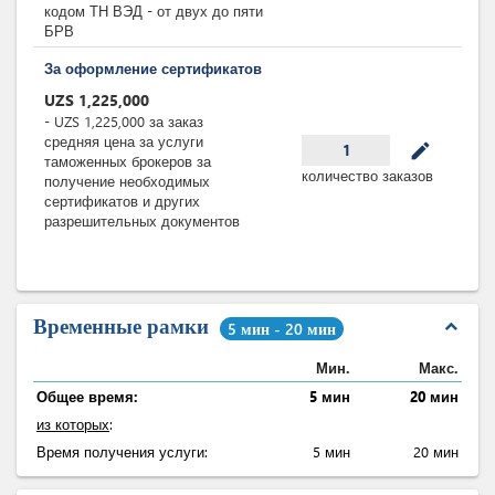
кодом ТН ВЭД - от двух до пяти
БРВ
За оформление сертификатов
UZS
1,225,000
-
UZS
1,225,000
за
заказ
средняя цена за услуги
mode_edit
1
таможенных брокеров за
количество заказов
получение необходимых
сертификатов и других
разрешительных документов
Временные рамки
expand_less
5 мин - 20 мин
Мин.
Макс.
Общее время:
5 мин
20 мин
из которых
:
Время получения услуги:
5 мин
20 мин