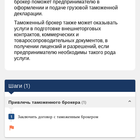
брокер поможет предпринимателю в
оформлении и подаче грузовой таможенной
декларации.
Таможенный брокер также может оказывать
услуги в подготовке внешнеторговых
контрактов, коммерческих и
товаросопроводительных документов, в
получении лицензий и разрешений, если
предпринимателю необходимы такого рода
услуги.
Шаги
(
1
)
expand_less
Привлечь таможенного брокера
(
1
)
1
Заключить договор с таможенным брокером
flag