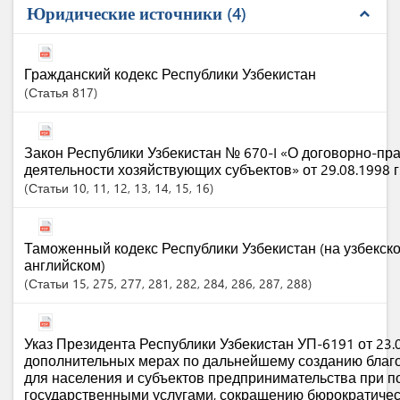
Юридические источники
4
expand_less
Гражданский кодекс Республики Узбекистан
Статья
817
Закон Республики Узбекистан № 670-I «О договорно-пр
деятельности хозяйствующих субъектов» от 29.08.1998 г
Статьи
10
, 11
, 12
, 13
, 14
, 15
, 16
Таможенный кодекс Республики Узбекистан (на узбекско
английском)
Статьи
15
, 275
, 277
, 281
, 282
, 284
, 286
, 287
, 288
Указ Президента Республики Узбекистан УП-6191 от 23.0
дополнительных мерах по дальнейшему созданию благ
для населения и субъектов предпринимательства при п
государственными услугами, сокращению бюрократичес