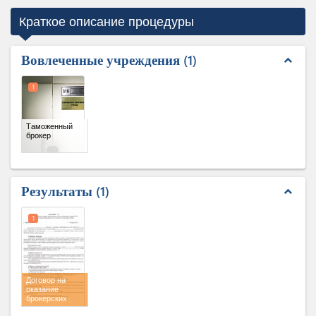
Краткое описание процедуры
Вовлеченные учреждения
1
expand_less
1
Таможенный
брокер
Результаты
1
expand_less
1
Договор на
оказание
брокерских
услуг