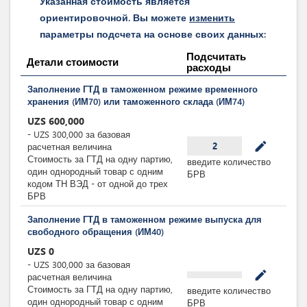
Указанная стоимость является
ориентировочной. Вы можете
изменить
параметры подсчета на основе своих данных:
Подсчитать
Детали стоимости
расходы
Заполнение ГТД в таможенном режиме временного
хранения (ИМ70) или таможенного склада (ИМ74)
UZS
600,000
-
UZS
300,000
за
базовая
mode_edit
2
расчетная величина
Стоимость за ГТД на одну партию,
введите количество
один однородный товар с одним
БРВ
кодом ТН ВЭД - от одной до трех
БРВ
Заполнение ГТД в таможенном режиме выпуска для
свободного обращения (ИМ40)
UZS
0
-
UZS
300,000
за
базовая
mode_edit
расчетная величина
Стоимость за ГТД на одну партию,
введите количество
один однородный товар с одним
БРВ