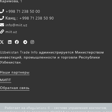
Каримова, 1
+998 71 238 50 00
Канц.: +998 71 238 50 90
info@miit.uz
miit.uz
Uzbekistan Trade Info администрируется Министерством
инвестиций, промышленности и торговли Республики
Узбекистан.
Наши партнеры
МИПТ
Обратная связь
Работает на eRegulations © - системе управления контентом,
разработанной
по программе ЮНКТАД по развитию бизнеса,
и под