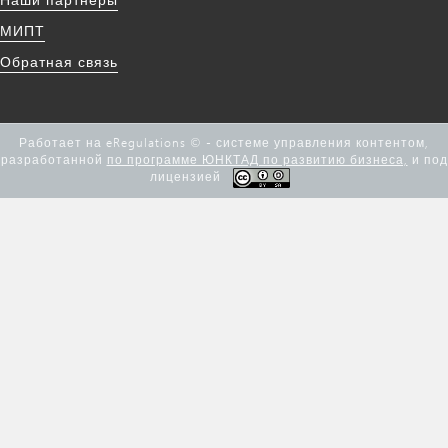
МИПТ
Обратная связь
Работает на eRegulations © - системе управления контентом,
разработанной
по программе ЮНКТАД по развитию бизнеса,
и под
лицензией