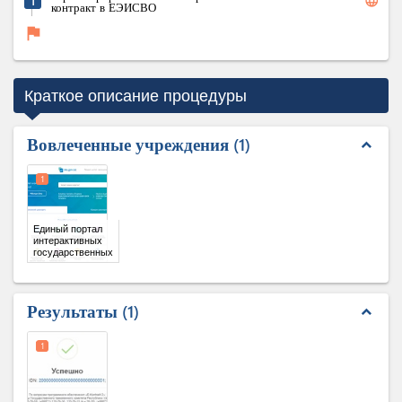
language
1
контракт в ЕЭИСВО
flag
Краткое описание процедуры
Вовлеченные учреждения
1
expand_less
1
Единый портал
интерактивных
государственных
услуг
Результаты
1
expand_less
1