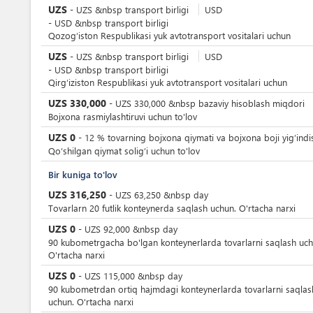
UZS
-
UZS
&nbsp
transport birligi
USD
-
USD
&nbsp
transport birligi
Qozog‘iston Respublikasi yuk avtotransport vositalari uchun
UZS
-
UZS
&nbsp
transport birligi
USD
-
USD
&nbsp
transport birligi
Qirg‘iziston Respublikasi yuk avtotransport vositalari uchun
UZS
330,000
-
UZS
330,000
&nbsp
bazaviy hisoblash miqdori
Bojxona rasmiylashtiruvi uchun to'lov
UZS
0
-
12
%
tovarning bojxona qiymati va bojxona boji yig’indi
Qoʻshilgan qiymat soligʻi uchun to'lov
Bir kuniga to'lov
UZS
316,250
-
UZS
63,250
&nbsp
day
Tovarlarn 20 futlik konteynerda saqlash uchun. O'rtacha narxi
UZS
0
-
UZS
92,000
&nbsp
day
90 kubometrgacha bo'lgan konteynerlarda tovarlarni saqlash uch
O'rtacha narxi
UZS
0
-
UZS
115,000
&nbsp
day
90 kubometrdan ortiq hajmdagi konteynerlarda tovarlarni saqlas
uchun. O'rtacha narxi