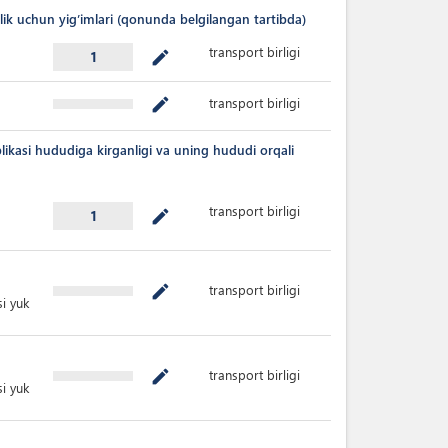
ik uchun yig’imlari (qonunda belgilangan tartibda)
transport birligi
mode_edit
1
transport birligi
mode_edit
likasi hududiga kirganligi va uning hududi orqali
transport birligi
mode_edit
1
transport birligi
mode_edit
i yuk
transport birligi
mode_edit
i yuk