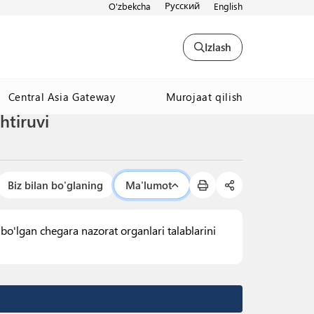
Русский
O'zbekcha
English
Izlash
Murojaat qilish
Central Asia Gateway
htiruvi
Biz bilan bo'glaning
Ma'lumot
o'lgan chegara nazorat organlari talablarini