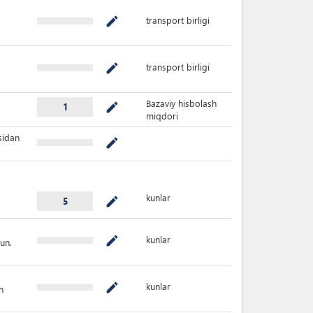
transport birligi
mode_edit
transport birligi
mode_edit
Bazaviy hisbolash
mode_edit
1
miqdori
sidan
mode_edit
kunlar
mode_edit
5
kunlar
mode_edit
un.
kunlar
mode_edit
h