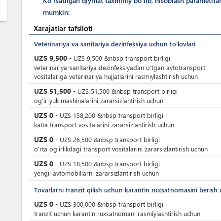
Ko'rsatilgan qiymat taxminiy bo'lib, hisoblash parametrla
mumkin:
Xarajatlar tafsiloti
Veterinariya va sanitariya dezinfeksiya uchun to'lovlari
UZS
9,500
-
UZS
9,500
&nbsp
transport birligi
veterinariya-sanitariya dezinfeksiyadan o‘tgan avtotransport
vositalariga veterinariya hujjatlarini rasmiylashtirish uchun
UZS
51,500
-
UZS
51,500
&nbsp
transport birligi
og'ir yuk mashinalarini zararsizlantirish uchun
UZS
0
-
UZS
158,200
&nbsp
transport birligi
katta transport vositalarini zararsizlantirish uchun
UZS
0
-
UZS
26,500
&nbsp
transport birligi
o'rta og'irlikdagi transport vositalarini zararsizlantirish uchun
UZS
0
-
UZS
18,500
&nbsp
transport birligi
yengil avtomobillarni zararsizlantirish uchun
Tovarlarni tranzit qilish uchun karantin ruxsatnomasini berish 
UZS
0
-
UZS
300,000
&nbsp
transport birligi
tranzit uchun karantin ruxsatnomani rasmiylashtirish uchun