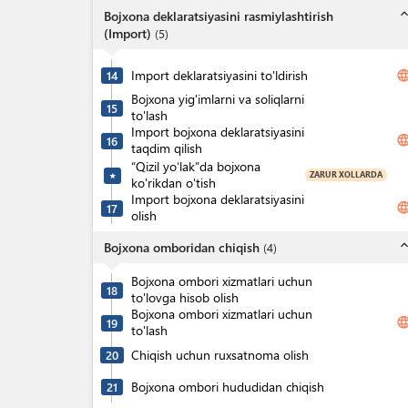
expand_l
Bojxona deklaratsiyasini rasmiylashtirish
(Import)
(
5
)
Import deklaratsiyasini to'ldirish
langua
14
Bojxona yig'imlarni va soliqlarni
15
to'lash
Import bojxona deklaratsiyasini
langua
16
taqdim qilish
“Qizil yo‘lak”da bojxona
ZARUR XOLLARDA
★
ko'rikdan o'tish
Import bojxona deklaratsiyasini
langua
17
olish
expand_l
Bojxona omboridan chiqish
(
4
)
Bojxona ombori xizmatlari uchun
18
to'lovga hisob olish
Bojxona ombori xizmatlari uchun
langua
19
to'lash
Chiqish uchun ruxsatnoma olish
20
Bojxona ombori hududidan chiqish
21