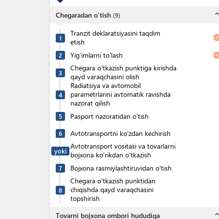
expand_l
Chegaradan o'tish
(
9
)
Tranzit deklaratsiyasini taqdim
langua
1
etish
Yig‘imlarni to'lash
langua
2
Chegara o’tkazish punktiga kirishda
3
qayd varaqchasini olish
Radiatsiya va avtomobil
parametrlarini avtomatik ravishda
4
nazorat qilish
Pasport nazoratidan o'tish
5
Avtotransportni ko'zdan kechirish
6
Avtotransport vositasi va tovarlarni
yoki
bojxona ko'rikdan o'tkazish
Bojxona rasmiylashtiruvidan o'tish
7
Chegara o‘tkazish punktidan
chiqishda qayd varaqchasini
8
topshirish
expand_l
Tovarni bojxona ombori hududiga