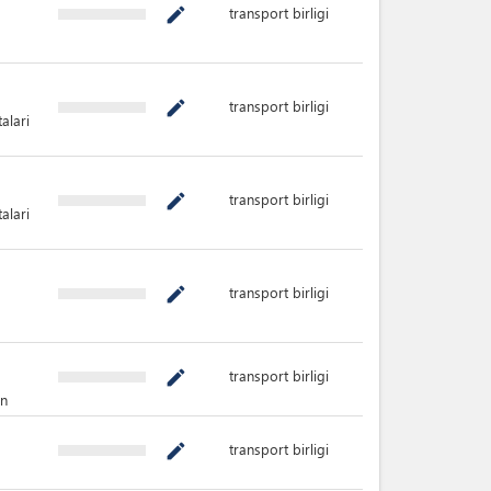
transport birligi
mode_edit
transport birligi
mode_edit
alari
transport birligi
mode_edit
alari
transport birligi
mode_edit
transport birligi
mode_edit
un
transport birligi
mode_edit