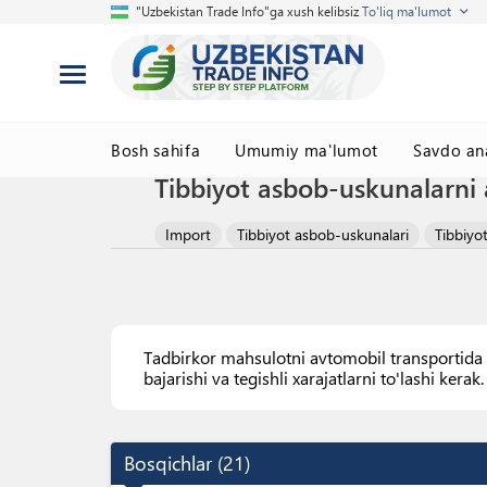
"Uzbekistan Trade Info"ga xush kelibsiz
To'liq ma'lumot
Bosh sahifa
Umumiy ma'lumot
Savdo ana
Tibbiyot asbob-uskunalarni 
Import
Tibbiyot asbob-uskunalari
Tibbiyo
Tadbirkor mahsulotni avtomobil transportida i
bajarishi va tegishli xarajatlarni to'lashi kerak.
Bosqichlar
(
21
)