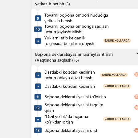
yetkazib berish
(
3
)
Tovarni bojxona ombori hududiga
9
yetkazib berish
Tovarni bojxona omboriga saqlash
10
uchun joylashtirilishi
Yuklarni etib kelganlik
ZARUR XOLLARDA
★
to'g'risida belgilarni qoyish
expand_l
Bojxona deklaratsiyasini rasmiylashtirish
(Vaqtincha saqlash)
(
6
)
Dastlabki ko'zdan kechirish
langua
ZARUR XOLLARDA
★
uchun onlayn ariza berish
Dastlabki ko'zdan kechirish
ZARUR XOLLARDA
★
Bojxona deklaratsiyasini to'ldirish
langua
11
Bojxona deklaratsiyasini taqdim
langua
12
qilish
“Qizil yo‘lak”da bojxona
ZARUR XOLLARDA
★
ko'rikdan o'tish
Bojxona deklaratsiyasini olish
langua
13