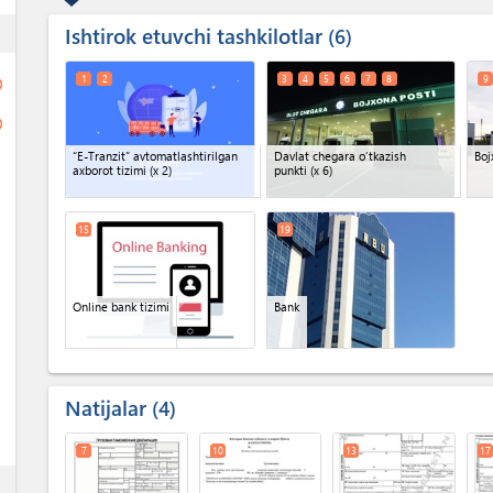
Ishtirok etuvchi tashkilotlar
ess
6
1
2
3
4
5
6
7
8
9
ge
ge
“E-Tranzit” avtomatlashtirilgan
Davlat chegara o‘tkazish
Boj
axborot tizimi
(x 2)
punkti
(x 6)
15
19
Online bank tizimi
Bank
Natijalar
4
7
10
13
17
ess