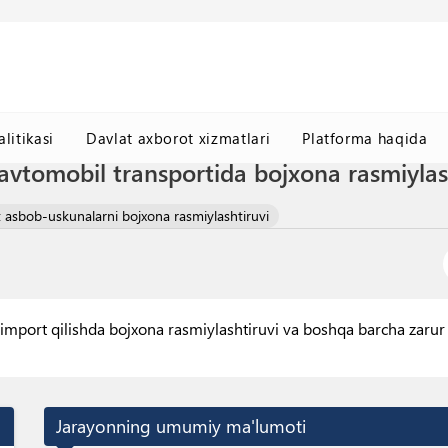
litikasi
Davlat axborot xizmatlari
Platforma haqida
avtomobil transportida bojxona rasmiylas
t asbob-uskunalarni bojxona rasmiylashtiruvi
mport qilishda bojxona rasmiylashtiruvi va boshqa barcha zarur b
Jarayonning umumiy ma'lumoti