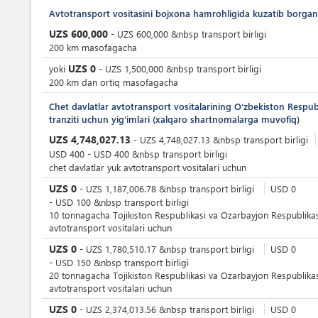
Avtotransport vositasini bojxona hamrohligida kuzatib borganl
UZS
600,000
-
UZS
600,000
&nbsp
transport birligi
200 km masofagacha
UZS
0
yoki
-
UZS
1,500,000
&nbsp
transport birligi
200 km dan ortiq masofagacha
Chet davlatlar avtotransport vositalarining O‘zbekiston Respub
tranziti uchun yig‘imlari (xalqaro shartnomalarga muvofiq)
UZS
4,748,027.13
-
UZS
4,748,027.13
&nbsp
transport birligi
USD
400
-
USD
400
&nbsp
transport birligi
chet davlatlar yuk avtotransport vositalari uchun
UZS
0
-
UZS
1,187,006.78
&nbsp
transport birligi
USD
0
-
USD
100
&nbsp
transport birligi
10 tonnagacha Tojikiston Respublikasi va Ozarbayjon Respublikas
avtotransport vositalari uchun
UZS
0
-
UZS
1,780,510.17
&nbsp
transport birligi
USD
0
-
USD
150
&nbsp
transport birligi
20 tonnagacha Tojikiston Respublikasi va Ozarbayjon Respublikas
avtotransport vositalari uchun
UZS
0
-
UZS
2,374,013.56
&nbsp
transport birligi
USD
0