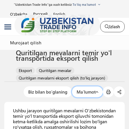
"Uzbekistan Trade Info"ga xush kelibsiz
To'liq ma'lumot
Русский
O'zbekcha
English
Izlash
Murojaat qilish
Quritilgan mevalarni temir yo'l
transportida eksport qilish
Eksport
Quritilgan mevalar
Quritilgan mevalarni eksport qilish (to'liq jarayon)
Biz bilan bo'glaning
Ma'lumot
Ushbu jarayon quritilgan mevalarni O‘zbekistondan
temir yo'l transportida eksport qiluvchi tomonidan
ketma-ketlikda amalga oshirilishi lozim bo'lgan
ro'yxatga olish, ruxsatnomalar va bojhona