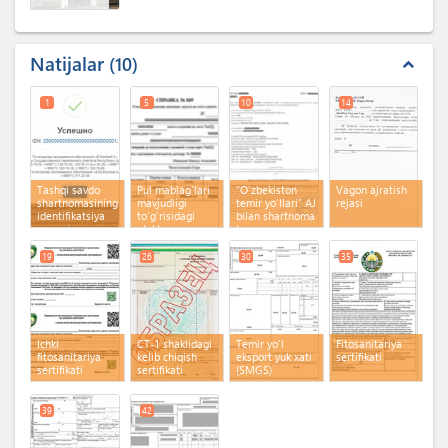
Natijalar
10
expand_less
1
5
10
14
Tashqi savdo
Pul mablag'lari
“O‘zbekiston
Vagon ajratish
shartnomasining
mavjudligi
temir yo‘llari” AJ
rejasi
identifikatsiya
to'g'risidagi
bilan shartnoma
raqami
elektron
tuzgan
ma'lumotnoma
ekspeditordan
kod xabarnoma
19
26
30
35
Ichki
CT-1 shaklidagi
Temir yo'l
Fitosanitariya
fitosanitariya
kelib chiqish
eksport yuk xati
sertifikati
sertifikati
sertifikati
(SMGS)
39
42