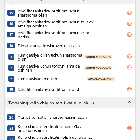
Ichki fitosanitariya sertifikati uchun
language
15
shartnoma olish
Ichki fitosanitariya sertifikati uchun to'lovni
language
16
amalga oshirish
Ichki fitosanitariya sertifikati uchun ariza
language
17
berish
18
Fitosanitariya tekshiruvini o'tkazish
Fumigatsiya qilish uchun shartnoma
language
ZARUR XOLLARDA
★
olish
Fumigatsiya uchun to'lovni amalga
language
ZARUR XOLLARDA
★
oshirish
Fumigatsiyadan o'tish
ZARUR XOLLARDA
★
language
19
Ichki fitosanitariya sertifikatini olish
expand_less
Tovarning kelib chiqish sertifikatini olish
(
9
)
20
Xizmat ko‘rsatish shartnomasini tuzish
Kelib chiqish sertifikati uchun to'lovni
language
21
amalga oshirish
Kelib chiqish sertifikatini olish uchun ariza
22