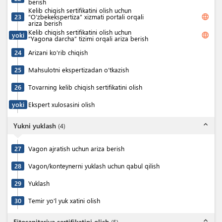
berish
Kelib chiqish sertifikatini olish uchun
language
23
“O‘zbekekspertiza” xizmati portali orqali
ariza berish
Kelib chiqish sertifikatini olish uchun
language
yoki
“Yagona darcha” tizimi orqali ariza berish
24
Arizani ko'rib chiqish
25
Mahsulotni ekspertizadan o‘tkazish
26
Tovarning kelib chiqish sertifikatini olish
yoki
Ekspert xulosasini olish
expand_less
Yukni yuklash
(
4
)
27
Vagon ajratish uchun ariza berish
28
Vagon/konteynerni yuklash uchun qabul qilish
29
Yuklash
30
Temir yo'l yuk xatini olish
expand_less
Fitosanitariya sertifikatini olish
(
5
)