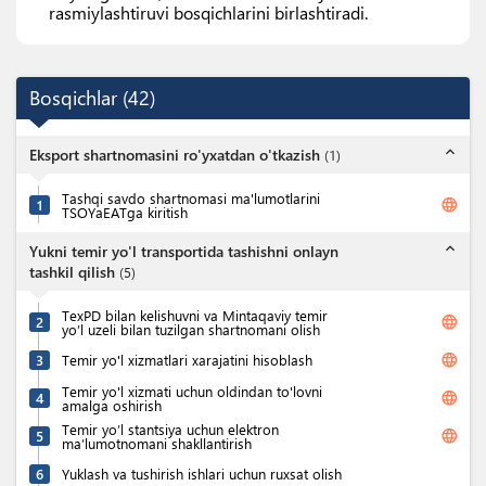
rasmiylashtiruvi bosqichlarini birlashtiradi.
Bosqichlar
(
42
)
expand_less
Eksport shartnomasini ro'yxatdan o'tkazish
(
1
)
Tashqi savdo shartnomasi ma'lumotlarini
language
1
TSOYaEATga kiritish
expand_less
Yukni temir yo'l transportida tashishni onlayn
tashkil qilish
(
5
)
TexPD bilan kelishuvni va Mintaqaviy temir
language
2
yo’l uzeli bilan tuzilgan shartnomani olish
language
3
Temir yo'l xizmatlari xarajatini hisoblash
Temir yo'l xizmati uchun oldindan to'lovni
language
4
amalga oshirish
Temir yo’l stantsiya uchun elektron
language
5
ma’lumotnomani shakllantirish
6
Yuklash va tushirish ishlari uchun ruxsat olish