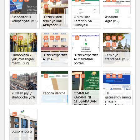
Temir Yo'llari AJ
14
Ekspeditorlik
"O‘zbekiston
O'simliklar
Assalom
kompaniyasi
(x 3)
temir yo‘llari"
Karantini va
Agro
(x 2)
Aksiyadorlik
Himoyasi
Jamiyati
(x 4)
Agentligi
Shaxsiy kabineti
(Oferta)
(x 2)
18
25
20
22
24
23
27
28
30
26
41
42
Omborxona /
“Uzbekexpertiza”
“Uzbekexpertiza”
Temir yoʻl
yuk joylashgan
AJ
(x 4)
AJ xizmatlari
stantsiyasi
(x 5)
manzil
(x 2)
portali
29
33
34
35
36
38
39
Yuklash joyi /
Yagona darcha
O'SIMLAR
TIF
shahobcha yo'li
KARANTINI
qatnashchisining
CHEGARADAN
shaxsiy
O'TKAZISh
kabineti
(x 3)
PUNKTI
(x 2)
40
Bojxona posti