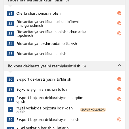
language
31
Oferta shartnomasini olish
Fitosanitariya sertifikati uchun to'lovni
language
32
amalga oshirish
Fitosanitariya sertifikatini olish uchun ariza
language
33
topshirish
34
Fitosanitariya tekshiruvidan o'tkazish
35
Fitosanitariya sertifikatini olish
expand_less
Bojxona deklaratsiyasini rasmiylashtirish
(
6
)
language
36
Eksport deklaratsiyasini to'ldirish
language
37
Bojxona yig’imlari uchun to’lov
Eksport bojxona deklaratsiyasini taqdim
language
38
qilish
“Qizil yo‘lak”da bojxona ko'rikdan
ZARUR XOLLARDA
★
o'tish
language
39
Eksport bojxona deklaratsiyasini olish
Yukni yetkazib berish hujjatlarini