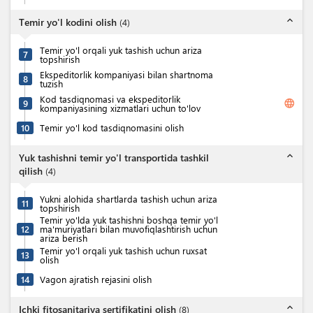
expand_less
Temir yo'l kodini olish
(
4
)
Temir yo'l orqali yuk tashish uchun ariza
7
topshirish
Ekspeditorlik kompaniyasi bilan shartnoma
8
tuzish
Kod tasdiqnomasi va ekspeditorlik
language
9
kompaniyasining xizmatlari uchun to'lov
10
Temir yo'l kod tasdiqnomasini olish
expand_less
Yuk tashishni temir yo'l transportida tashkil
qilish
(
4
)
Yukni alohida shartlarda tashish uchun ariza
11
topshirish
Temir yo'lda yuk tashishni boshqa temir yo'l
12
ma'muriyatlari bilan muvofiqlashtirish uchun
ariza berish
Temir yo'l orqali yuk tashish uchun ruxsat
13
olish
14
Vagon ajratish rejasini olish
expand_less
Ichki fitosanitariya sertifikatini olish
(
8
)