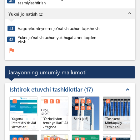
40
rasmiylashtirish
expand_less
Yukni jo'natish
(
2
)
41
Vagon/konteynerni jo'natish uchun topshirish
Yukni jo'natish uchun yuk hujjatlarini taqdim
42
etish
flag
Jarayonning umumiy ma'lumoti
Ishtirok etuvchi tashkilotlar
17
expand_less
1
2
3
5
4
9
16
6
21
32
37
Yagona
"O‘zbekiston
Bank
(x 6)
"Toshkent
interaktiv davlat
temir yo‘llari" AJ
Mintaqaviy
xizmatlari
- Yagona
Temir Yo'l
portali
darcha
(x 3)
Uzeli" Unitar
korxonasi
O'zbekiston
7
8
10
11
12
13
15
31
17
19