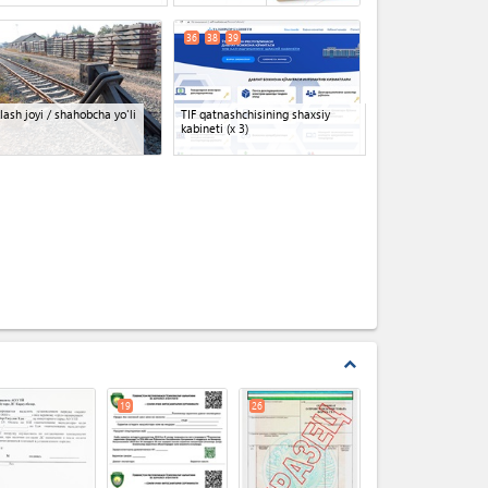
36
38
39
lash joyi / shahobcha yo'li
TIF qatnashchisining shaxsiy
kabineti
(x 3)
expand_less
19
26