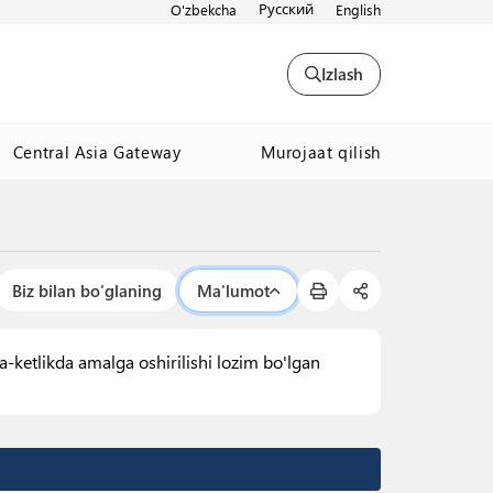
Русский
O'zbekcha
English
Izlash
Murojaat qilish
Central Asia Gateway
Biz bilan bo'glaning
Ma'lumot
-ketlikda amalga oshirilishi lozim bo'lgan