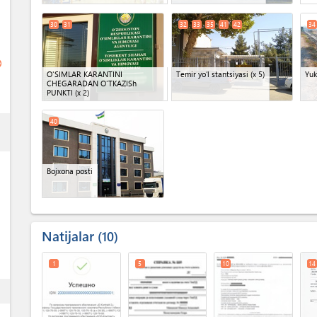
30
31
32
33
35
41
42
34
ge
O'SIMLAR KARANTINI
Temir yoʻl stantsiyasi
(x 5)
Yuk
CHEGARADAN O'TKAZISh
PUNKTI
(x 2)
40
ess
Bojxona posti
Natijalar
10
1
5
10
14
ess