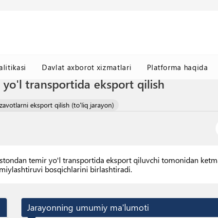
litikasi
Davlat axborot xizmatlari
Platforma haqida
yo'l transportida eksport qilish
votlarni eksport qilish (to'liq jarayon)
tondan temir yo'l transportida eksport qiluvchi tomonidan ketma
iylashtiruvi bosqichlarini birlashtiradi.
Jarayonning umumiy ma'lumoti