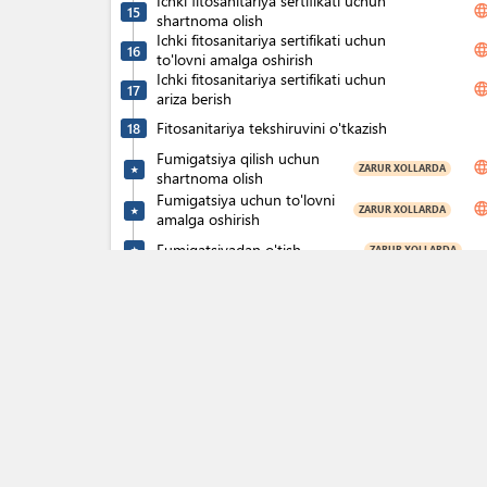
Ichki fitosanitariya sertifikati uchun
langua
15
shartnoma olish
Ichki fitosanitariya sertifikati uchun
langua
16
to'lovni amalga oshirish
Ichki fitosanitariya sertifikati uchun
langua
17
ariza berish
Fitosanitariya tekshiruvini o'tkazish
18
Fumigatsiya qilish uchun
langua
ZARUR XOLLARDA
★
shartnoma olish
Fumigatsiya uchun to'lovni
langua
ZARUR XOLLARDA
★
amalga oshirish
Fumigatsiyadan o'tish
ZARUR XOLLARDA
★
Ichki fitosanitariya sertifikatini olish
langua
19
expand_l
Tovarning kelib chiqish sertifikatini
olish
(
9
)
Xizmat ko‘rsatish shartnomasini
20
tuzish
Kelib chiqish sertifikati uchun
langua
21
to'lovni amalga oshirish
Kelib chiqish sertifikatini olish uchun
22