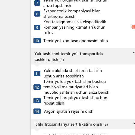
7
ariza topshirish
Ekspeditorlik kompaniyasi bilan
8
shartnoma tuzish
Kod tasdiqnomasi va ekspeditorlik
kompaniyasining xizmatlari uchun
langua
9
to'lov
Temir yo'l kod tasdiqnomasini olish
10
expand_l
Yuk tashishni temir yo'l transportida
tashkil qilish
(
4
)
Yukni alohida shartlarda tashish
11
uchun ariza topshirish
Temir yo'lda yuk tashishni boshqa
temir yo'l ma'muriyatlari bilan
12
muvofiqlashtirish uchun ariza berish
Temir yo'l orqali yuk tashish uchun
13
ruxsat olish
Vagon ajratish rejasini olish
14
expand_l
Ichki fitosanitariya sertifikatini olish
(
8
)