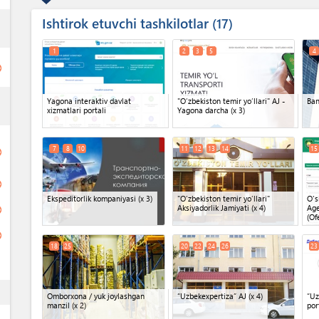
Ishtirok etuvchi tashkilotlar
ess
17
1
2
3
5
4
ge
ess
Yagona interaktiv davlat
"O‘zbekiston temir yo‘llari" AJ -
Ba
xizmatlari portali
Yagona darcha
(x 3)
7
8
10
11
12
13
14
15
ge
ge
Ekspeditorlik kompaniyasi
(x 3)
"O‘zbekiston temir yo‘llari"
O's
Aksiyadorlik Jamiyati
(x 4)
Age
ge
(Of
ge
18
25
20
22
24
26
23
ess
Omborxona / yuk joylashgan
“Uzbekexpertiza” AJ
(x 4)
“Uz
manzil
(x 2)
por