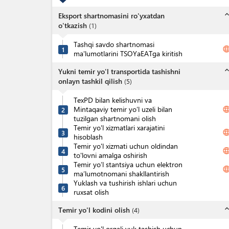
expand_l
Eksport shartnomasini ro'yxatdan
o'tkazish
(
1
)
Tashqi savdo shartnomasi
langua
1
ma'lumotlarini TSOYaEATga kiritish
expand_l
Yukni temir yo'l transportida tashishni
onlayn tashkil qilish
(
5
)
TexPD bilan kelishuvni va
Mintaqaviy temir yo’l uzeli bilan
langua
2
tuzilgan shartnomani olish
Temir yo'l xizmatlari xarajatini
langua
3
hisoblash
Temir yo'l xizmati uchun oldindan
langua
4
to'lovni amalga oshirish
Temir yo’l stantsiya uchun elektron
langua
5
ma’lumotnomani shakllantirish
Yuklash va tushirish ishlari uchun
6
ruxsat olish
expand_l
Temir yo'l kodini olish
(
4
)
Temir yo'l orqali yuk tashish uchun