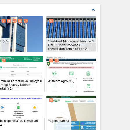
expand_less
9
16
21
28
37
6
nk
(x 6)
"Toshkent Mintaqaviy Temir Yo'l
Uzeli" Unitar korxonasi
O'zbekiston Temir Yo'llari AJ
27
17
19
imliklar Karantini va Himoyasi
Assalom Agro
(x 2)
ntligi Shaxsiy kabineti
erta)
(x 2)
29
bekexpertiza” AJ xizmatlari
Yagona darcha
tali