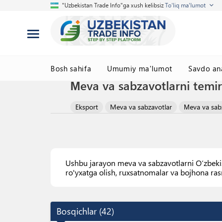
"Uzbekistan Trade Info"ga xush kelibsiz
To'liq ma'lumot
Bosh sahifa
Umumiy ma'lumot
Savdo ana
Мeva va sabzavotlarni temir 
Eksport
Meva va sabzavotlar
Мeva va sabza
Ushbu jarayon meva va sabzavotlarni O‘zbekis
ro'yxatga olish, ruxsatnomalar va bojhona rasm
Bosqichlar
(
42
)