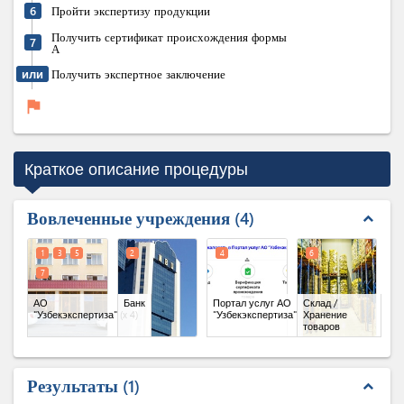
6
Пройти экспертизу продукции
Получить сертификат происхождения формы
7
А
или
Получить экспертное заключение
flag
Краткое описание процедуры
Вовлеченные учреждения
4
expand_less
1
3
5
2
4
6
7
АО
Банк
Портал услуг АО
Склад /
"Узбекэкспертиза"
(x 4)
"Узбекэкспертиза"
Хранение
товаров
Результаты
1
expand_less