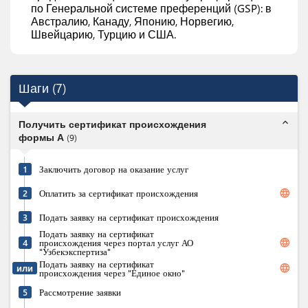
по Генеральной системе преференций (GSP): в
Австралию, Канаду, Японию, Норвегию,
Швейцарию, Турцию и США.
Шаги
(
7
)
expand_less
Получить сертификат происхождения
формы А
(
9
)
1
Заключить договор на оказание услуг
language
2
Оплатить за сертификат происхождения
3
Подать заявку на сертификат происхождения
Подать заявку на сертификат
language
4
происхождения через портал услуг АО
"Узбекэкспертиза"
Подать заявку на сертификат
language
или
происхождения через "Единое окно"
5
Рассмотрение заявки