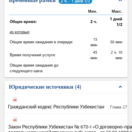
expand_less
2 ч. - 1 дней 1/2
Мин.
Макс.
1 дней
Общее время:
2 ч.
1/2
из которых
:
15
Общее время ожидания в очереди:
50 мин
мин
45
2 ч. 10
Время получения услуги:
мин
мин
Общее время ожидания до
следующего шага:
Юридические источники
4
expand_less
Гражданский кодекс Республики Узбекистан
Глава 27
Закон Республики Узбекистан № 670-I «О договорно-пр