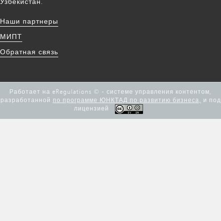
Узбекистан.
Наши партнеры
МИПТ
Обратная связь
Работает на eRegulations © - системе управления контентом,
разработанной
по программе ЮНКТАД по развитию бизнеса,
и под
лицензией