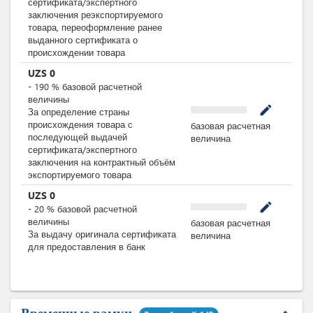
сертификата/экспертного
заключения реэкспортируемого
товара, переоформление ранее
выданного сертификата о
происхождении товара
UZS
0
-
190
%
базовой расчетной
величины
mode_edit
За определение страны
происхождения товара с
базовая расчетная
последующей выдачей
величина
сертификата/экспертного
заключения на контрактный объём
экспортируемого товара
UZS
0
mode_edit
-
20
%
базовой расчетной
величины
базовая расчетная
За выдачу оригинала сертификата
величина
для предоставления в банк
Временные рамки