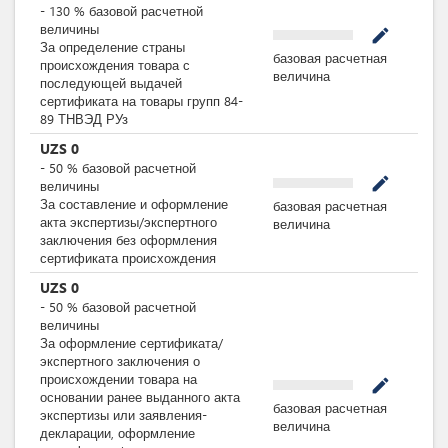
-
130
%
базовой расчетной
величины
mode_edit
За определение страны
базовая расчетная
происхождения товара с
величина
последующей выдачей
сертификата на товары групп 84-
89 ТНВЭД РУз
UZS
0
-
50
%
базовой расчетной
mode_edit
величины
За составление и оформление
базовая расчетная
акта экспертизы/экспертного
величина
заключения без оформления
сертификата происхождения
UZS
0
-
50
%
базовой расчетной
величины
За оформление сертификата/
экспертного заключения о
происхождении товара на
mode_edit
основании ранее выданного акта
базовая расчетная
экспертизы или заявления-
величина
декларации, оформление