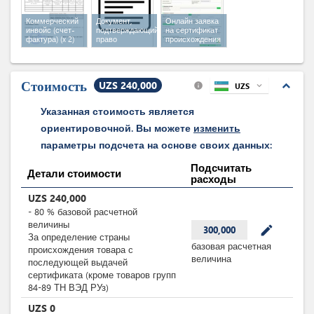
Коммерческий
Документ,
Онлайн заявка
инвойс (счет-
подтверждающий
на сертификат
фактура)
(x 2)
право
происхождения
пользования
экспортера
земельным
участком
(x 2)
Стоимость
UZS 240,000
expand_less
UZS
expand_more
info
Указанная стоимость является
ориентировочной. Вы можете
изменить
параметры подсчета на основе своих данных:
Подсчитать
Детали стоимости
расходы
UZS
240,000
-
80
%
базовой расчетной
величины
mode_edit
300,000
За определение страны
базовая расчетная
происхождения товара с
величина
последующей выдачей
сертификата (кроме товаров групп
84-89 ТН ВЭД РУз)
UZS
0