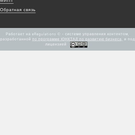
МИПТ
Обратная связь
Работает на eRegulations © - системе управления контентом,
разработанной
по программе ЮНКТАД по развитию бизнеса,
и под
лицензией