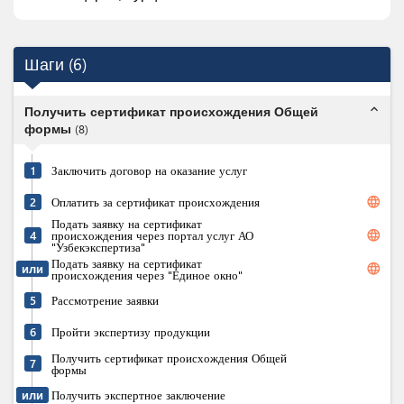
Шаги
(
6
)
expand_less
Получить сертификат происхождения Общей
формы
(
8
)
1
Заключить договор на оказание услуг
language
2
Оплатить за сертификат происхождения
Подать заявку на сертификат
language
4
происхождения через портал услуг АО
"Узбекэкспертиза"
Подать заявку на сертификат
language
или
происхождения через "Единое окно"
5
Рассмотрение заявки
6
Пройти экспертизу продукции
Получить сертификат происхождения Общей
7
формы
или
Получить экспертное заключение