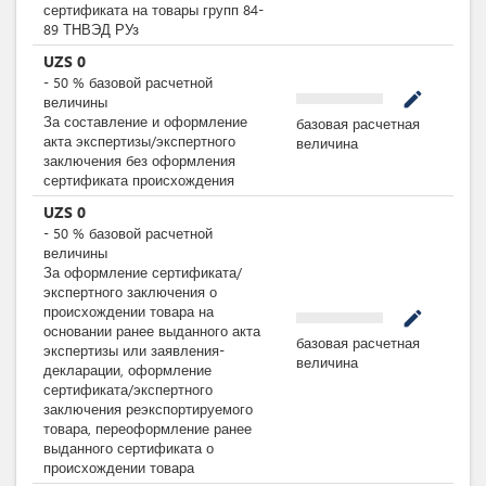
сертификата на товары групп 84-
89 ТНВЭД РУз
UZS
0
-
50
%
базовой расчетной
mode_edit
величины
За составление и оформление
базовая расчетная
акта экспертизы/экспертного
величина
заключения без оформления
сертификата происхождения
UZS
0
-
50
%
базовой расчетной
величины
За оформление сертификата/
экспертного заключения о
происхождении товара на
mode_edit
основании ранее выданного акта
базовая расчетная
экспертизы или заявления-
величина
декларации, оформление
сертификата/экспертного
заключения реэкспортируемого
товара, переоформление ранее
выданного сертификата о
происхождении товара