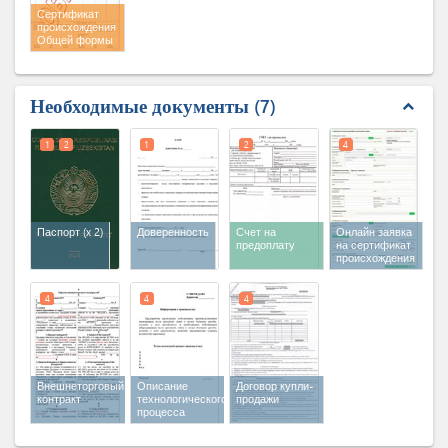
Сертификат
происхождения
Общей формы
Необходимые документы
7
expand_less
1
2
1
2
4
Паспорт
(x 2)
Доверенность
Счет на
Онлайн заявка
предоплату
на сертификат
происхождения
4
4
4
Внешнеторговый
Описание
Договор купли-
контракт
технологического
продажи
процесса
производства и
сведения об