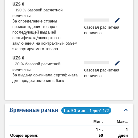
UZS
0
-
190
%
базовой расчетной
величины
mode_edit
За определение страны
происхождения товара с
базовая расчетная
последующей выдачей
величина
сертификата/экспертного
заключения на контрактный объём
экспортируемого товара
UZS
0
mode_edit
-
20
%
базовой расчетной
величины
базовая расчетная
За выдачу оригинала сертификата
величина
для предоставления в банк
Временные рамки
expand_less
1 ч. 50 мин - 1 дней 1/2
Мин.
Макс.
1 ч.
1
Общее время:
50
дней