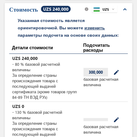
объектах и
оборудовании
Стоимость
UZS 240,000
expand_less
UZS
expand_more
info
Указанная стоимость является
ориентировочной. Вы можете
изменить
параметры подсчета на основе своих данных:
Подсчитать
Детали стоимости
расходы
UZS
240,000
-
80
%
базовой расчетной
величины
mode_edit
300,000
За определение страны
базовая расчетная
происхождения товара с
величина
последующей выдачей
сертификата (кроме товаров групп
84-89 ТН ВЭД РУз)
UZS
0
-
130
%
базовой расчетной
величины
mode_edit
За определение страны
базовая расчетная
происхождения товара с
величина
последующей выдачей