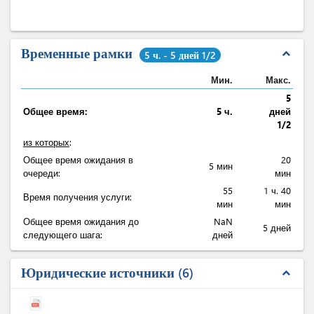
Временные рамки
expand_less
5 ч. - 5 дней 1/2
Мин.
Макс.
5
Общее время:
5 ч.
дней
1/2
из которых
:
Общее время ожидания в
20
5 мин
очереди:
мин
55
1 ч. 40
Время получения услуги:
мин
мин
Общее время ожидания до
NaN
5 дней
следующего шага:
дней
Юридические источники
6
expand_less