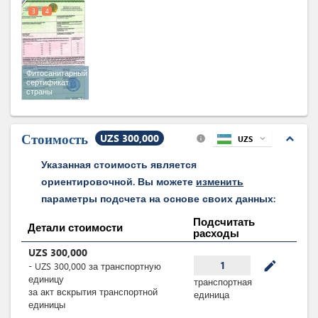
единицы
3
4
Фитосанитарный
сертификат
страны
экспортера
(x 2)
Стоимость
UZS 300,000
expand_less
UZS
expand_more
info
Указанная стоимость является
ориентировочной. Вы можете
изменить
параметры подсчета на основе своих данных:
Подсчитать
Детали стоимости
расходы
UZS
300,000
mode_edit
1
-
UZS
300,000
за
транспортную
единицу
транспортная
за акт вскрытия транспортной
единица
единицы