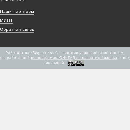
Наши партнеры
МИПТ
Обратная связь
Работает на eRegulations © - системе управления контентом,
разработанной
по программе ЮНКТАД по развитию бизнеса,
и под
лицензией