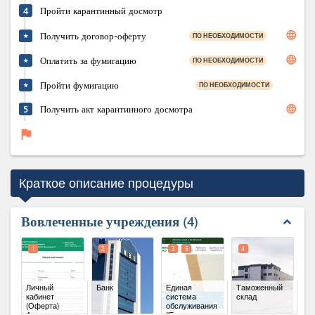
4
Пройти карантинный досмотр
language
Получить договор-оферту
ПО НЕОБХОДИМОСТИ
★
language
Оплатить за фумигацию
ПО НЕОБХОДИМОСТИ
★
Пройти фумигацию
ПО НЕОБХОДИМОСТИ
★
language
5
Получить акт карантинного досмотра
flag
Краткое описание процедуры
Вовлеченные учреждения
4
expand_less
1
2
3
5
4
Личный
Банк
Единая
Таможенный
кабинет
система
склад
(Оферта)
обслуживания
Агентства по
"Единое