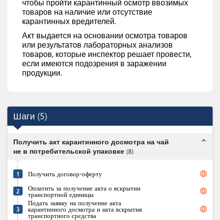
чтобы пройти карантинный осмотр ввозимых
товаров на наличие или отсутствие
карантинных вредителей.
Акт выдается на основании осмотра товаров
или результатов лабораторных анализов
товаров, которые инспектор решает провести,
если имеются подозрения в заражении
продукции.
Шаги
(
5
)
expand_less
Получить акт карантинного досмотра на чай
не в потребительской упаковке
(
8
)
language
1
Получить договор-оферту
Оплатить за получение акта о вскрытии
language
2
транспортной единицы
Подать заявку на получение акта
language
3
карантинного досмотра и акта вскрытия
транспортного средства