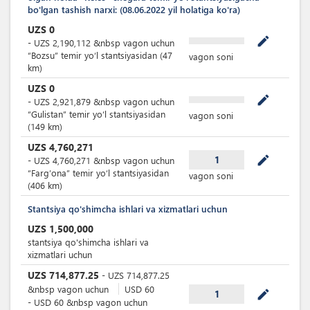
bo'lgan tashish narxi: (08.06.2022 yil holatiga ko'ra)
UZS
0
mode_edit
-
UZS
2,190,112
&nbsp
vagon uchun
“Bozsu” temir yoʻl stantsiyasidan (47
vagon soni
km)
UZS
0
mode_edit
-
UZS
2,921,879
&nbsp
vagon uchun
“Gulistan” temir yoʻl stantsiyasidan
vagon soni
(149 km)
UZS
4,760,271
mode_edit
1
-
UZS
4,760,271
&nbsp
vagon uchun
“Farg’ona” temir yoʻl stantsiyasidan
vagon soni
(406 km)
Stantsiya qo'shimcha ishlari va xizmatlari uchun
UZS
1,500,000
stantsiya qo'shimcha ishlari va
xizmatlari uchun
UZS
714,877.25
-
UZS
714,877.25
&nbsp
vagon uchun
USD
60
mode_edit
1
-
USD
60
&nbsp
vagon uchun