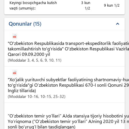
Keyingi bosqichgacha kutish
3 kun
9 kun 1/2
vaqti (umumiy)::
1/2
Qonunlar
15
expand_less
"O'zbekiston Respublikasida transport-ekspeditorlik faoliyatin
takomillashtirish to'g'risida" O'zbekiston Respublikasi Vazi
Qarori 09.09.2000 yil
Moddalar
3
, 4
, 5
, 6
, 9
, 10
, 11
"Xo'jalik yurituvchi subyektlar faoliyatining shartnomaviy-h
to'g'risida"gi O‘zbekiston Respublikasi 670-I sonli Qonuni 2
Ingliz tillarida)
Moddalar
10-16
, 10-15
, 25-32
“O’zbekiston temir yo’llari” AJda stansiya tijoriy hisobotini yu
Yo’riqnoma (“O’zbekiston temir yo’llari” AJning 2020 yil 13
sonli bo’yrug’I bilan tasdiqlangan)