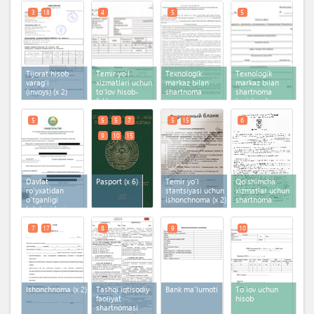
3
18
4
5
5
Tijorat hisob
Temir yo'l
Texnologik
Texnologik
varag'i
xizmatlari uchun
markaz bilan
markaz bilan
(invoys)
(x 2)
to'lov hisob-
shartnoma
shartnoma
faktura
tuzish uchun
ariza
5
5
5
7
5
15
6
9
10
15
Davlat
Pasport
(x 6)
Temir yo'l
Qo'shimcha
ro'yxatidan
stantsiyasi uchun
xizmatlar uchun
o'tganligi
ishonchnoma
(x 2)
shartnoma
to'g'risidagi
guvohnoma
7
17
8
9
10
Ishonchnoma
(x 2)
Tashqi iqtisodiy
Bank ma'lumoti
To'lov uchun
faoliyat
hisob
shartnomasi