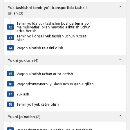
expand_less
Yuk tashishni temir yo'l transportida tashkil
qilish
(
3
)
Temir yo'lda yuk tashishni boshqa temir yo'l
12
ma'muriyatlari bilan muvofiqlashtirish uchun
ariza berish
Temir yo'l orqali yuk tashish uchun ruxsat
13
olish
14
Vagon ajratish rejasini olish
expand_less
Yukni yuklash
(
4
)
15
Vagon ajratish uchun ariza berish
16
Vagon/konteynerni yuklash uchun qabul qilish
17
Yuklash
18
Temir yo'l yuk xatini olish
expand_less
Yukni jo'natish
(
2
)
19
Vagon/konteynerni jo'natish uchun topshirish