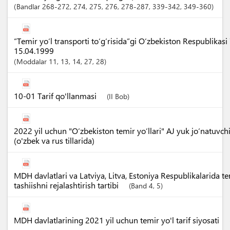
Bandlar
268-272
, 274
, 275
, 276
, 278-287
, 339-342
, 349-360
“Temir yo‘l transporti to‘g‘risida”gi O‘zbekiston Respublikasi
15.04.1999
Moddalar
11
, 13
, 14
, 27
, 28
10-01 Tarif qo'llanmasi
(II Bob)
2022 yil uchun "O‘zbekiston temir yo‘llari" AJ yuk jo‘natuvch
(o'zbek va rus tillarida)
MDH davlatlari va Latviya, Litva, Estoniya Respublikalarida te
tashiishni rejalashtirish tartibi
(Band 4, 5)
MDH davlatlarining 2021 yil uchun temir yo'l tarif siyosati