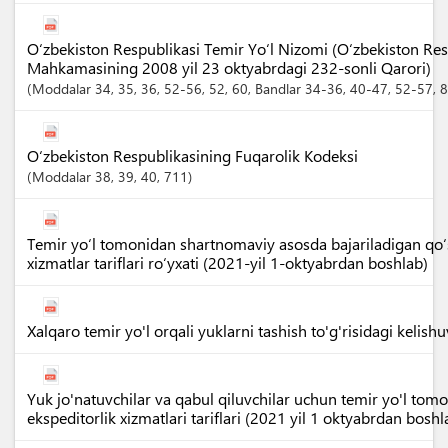
O‘zbekiston Respublikasi Temir Yo‘l Nizomi (O‘zbekiston Resp
Mahkamasining 2008 yil 23 oktyabrdagi 232-sonli Qarori)
Moddalar
34
, 35
, 36
, 52-56
, 52
, 60
,
Bandlar
34-36
, 40-47
, 52-57
, 
O‘zbekiston Respublikasining Fuqarolik Kodeksi
Moddalar
38
, 39
, 40
, 711
Temir yo‘l tomonidan shartnomaviy asosda bajariladigan qo‘
xizmatlar tariflari ro‘yxati (2021-yil 1-oktyabrdan boshlab)
Xalqaro temir yo'l orqali yuklarni tashish to'g'risidagi kelish
Yuk jo'natuvchilar va qabul qiluvchilar uchun temir yo'l tom
ekspeditorlik xizmatlari tariflari (2021 yil 1 oktyabrdan boshl