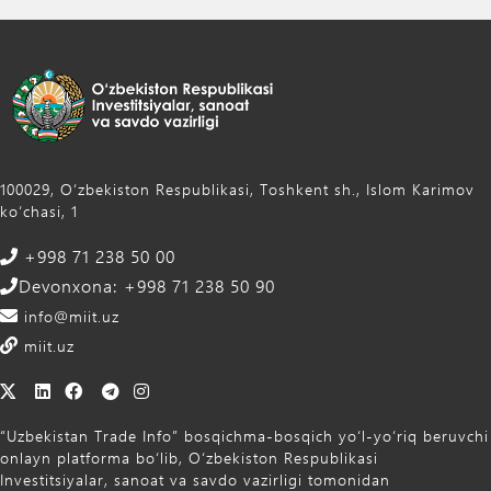
100029, Oʻzbekiston Respublikasi, Toshkent sh., Islom Karimov
ko‘chasi, 1
+998 71 238 50 00
Devonxona: +998 71 238 50 90
info@miit.uz
miit.uz
“Uzbekistan Trade Info” bosqichma-bosqich yo‘l-yo‘riq beruvchi
onlayn platforma bo‘lib, O‘zbekiston Respublikasi
Investitsiyalar, sanoat va savdo vazirligi tomonidan