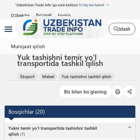
"Uzbekistan Trade Info"ga xush kelibsiz
To'liq ma'lumot
Русский
O'zbekcha
English
Izlash
Murojaat qilish
Yuk tashishni temir yo'l
transportida tashkil qilish
Eksport
Mebel
Yuk tashishni tashkil qilish
Biz bilan bo'glaning
Bosqichlar
(
20
)
expand_less
Yukni temir yo'l transportida tashishni tashkil
qilish
(
7
)