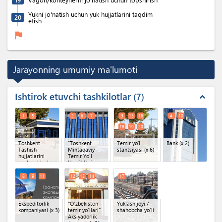
Yukni jo'natish uchun yuk hujjatlarini taqdim
20
etish
flag
Jarayonning umumiy ma'lumoti
Ishtirok etuvchi tashkilotlar
7
expand_less
1
5
2
6
7
3
15
16
4
10
18
19
20
Toshkent
"Toshkent
Temir yoʻl
Bank
(x 2)
Tashish
Mintaqaviy
stantsiyasi
(x 6)
hujjatlarini
Temir Yo'l
qayta ishlash
Uzeli" Unitar
bo'yicha
korxonasi
texnologik
O'zbekiston
8
9
11
12
13
14
17
markazi
Temir Yo'llari
(TechPD)
(x 2)
AJ
(x 3)
Ekspeditorlik
"O‘zbekiston
Yuklash joyi /
kompaniyasi
(x 3)
temir yo‘llari"
shahobcha yo'li
Aksiyadorlik