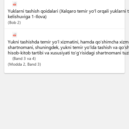
Yuklarni tashish qoidalari (Xalqaro temir yo'l orqali yuklarni t
kelishuviga 1-Ilova)
Bob
2
Yukni tashishda temir yo‘l xizmatini, hamda qo‘shimcha xizma
shartnomani, shuningdek, yukni temir yo‘lda tashish va qo‘
hisob-kitob tartibi va xususiyati to‘g‘risidagi shartnomani tuz
(Band 3 va 4)
Modda
2
,
Band
3