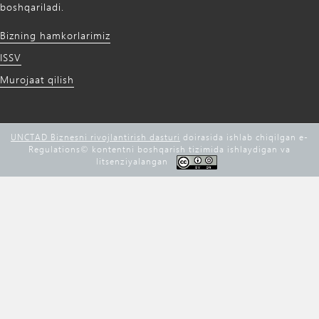
boshqariladi.
Bizning hamkorlarimiz
ISSV
Murojaat qilish
UNCTAD Biznesni rivojlantirish dasturi
doirasida ishlab chiqilgan e-
Regulations©️ kontentni boshqarish tizimida ishlaydigan va
litsenziyalangan