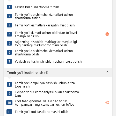
1
TexPD bilan shartnoma tuzish
Temir yo'l qo'shimcha xizmatlari uchun
2
shartnoma tuzish
3
Temir yo'l xizmatlari xarajatini hisoblash
Temir yo'l xizmati uchun oldindan to'lovni
language
4
amalga oshirish
Mijozning hisobida mablag'lar mavjudligi
5
to'g'risidagi ma'lumotnomani olish
Temir yo'l qo'shimcha xizmatlari uchun
6
shartnoma olish
7
Yuklash va tushirish ishlari uchun ruxsat olish
expand_less
Temir yo'l kodini olish
(
4
)
Temir yo'l orqali yuk tashish uchun ariza
8
topshirish
Ekspeditorlik kompaniyasi bilan shartnoma
9
tuzish
Kod tasdiqnomasi va ekspeditorlik
language
10
kompaniyasining xizmatlari uchun to'lov
11
Temir yo'l kod tasdiqnomasini olish