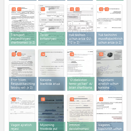
10
11
11
12
12
12
12
Transport
To'lov
Yuk tashish
Yuk tashishni
ekspeditsiyasi
kvitansiyasi
uchun ariza GU-
muvofiqlashtirish
shartnomasi
(x 2)
12
(x 2)
uchun ariza
(x 2)
12
12
14
14
15
Eron Islom
Korxona
“O‘zbekiston
Vagonlarni
Respublikasining
blankida ariza
temir yo‘llari” AJ
ajratish uchun
tasdiq xati
(x 2)
bilan shartnoma
korxona
tuzgan
blankida ariza
ekspeditordan
kod xabarnoma
15
15
15
19
Vagon ajratish
Mijozning
Imtihon
Vagonni
rejasi
hisobida pul
dalolatnomasi
topshirish uchun