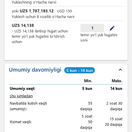
Yuklashning o'rtacha narxi
UZS
1,787,193.12
yoki
USD
150
Yuklash uchun 8 soatlik o'rtacha narx
UZS
14,138
mode_edit
1
-
UZS
14,138
&nbsp
hujjat uchun
temir yo'l yuk hujjatini
temir yo'l yuk hujjatini to'ldirish
soni
uchun
Umumiy davomiyligi
expand_less
5 kun - 14 kun
Min.
Maks.
Umumiy vaqt:
5 kun
14 kun
shu jumladan
:
Navbatda kutish vaqti
55
2 soat 30
(umumiy)::
daqiqa
daqiqa
5 soat
15 soat
Xizmat vaqti:
50
20 daqiqa
daqiqa