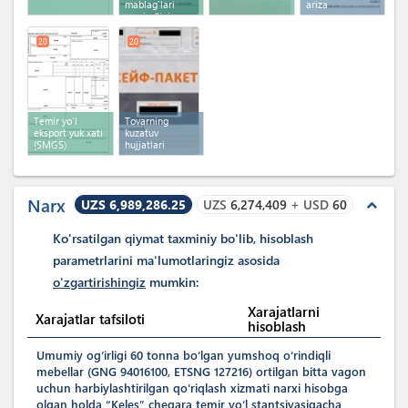
mablag'lari
ariza
mavjudligi
to'g'risidagi
ma'lumotnoma
20
20
Temir yo'l
Tovarning
eksport yuk xati
kuzatuv
(SMGS)
hujjatlari
Narx
UZS 6,989,286.25
UZS
6,274,409
+
USD
60
expand_less
Ko'rsatilgan qiymat taxminiy bo'lib, hisoblash
parametrlarini ma'lumotlaringiz asosida
o'zgartirishingiz
mumkin:
Xarajatlarni
Xarajatlar tafsiloti
hisoblash
Umumiy ogʻirligi 60 tonna boʻlgan yumshoq oʻrindiqli
mebellar (GNG 94016100, ETSNG 127216) ortilgan bitta vagon
uchun harbiylashtirilgan qo'riqlash xizmati narxi hisobga
olgan holda “Keles” chegara temir yoʻl stantsiyasigacha