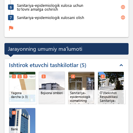
Sanitariya-epidemiologik xulosa uchun
language
6
to'lovni amalga oshirish
language
7
Sanitariya-epidemiologik xulosani olish
flag
Jarayonning umumiy ma'lumoti
Ishtirok etuvchi tashkilotlar
5
expand_less
1
2
7
3
4
5
Yagona
Bojxona ombori
Sanitariya-
O'zbekiston
darcha
(x 3)
epidemiologik
Respublikasi
xizmatining
Sanitariya-
hududiy markazi
epidemiologik
osoyishtalik va
jamoat
6
salomatligi
qo'mitasi
Bank