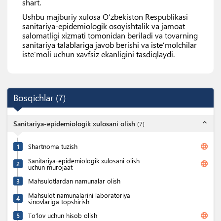
shart.
Ushbu majburiy xulosa Oʻzbekiston Respublikasi
sanitariya-epidemiologik osoyishtalik va jamoat
salomatligi xizmati tomonidan beriladi va tovarning
sanitariya talablariga javob berishi va isteʼmolchilar
isteʼmoli uchun xavfsiz ekanligini tasdiqlaydi.
Bosqichlar
(
7
)
expand_less
Sanitariya-epidemiologik xulosani olish
(
7
)
language
1
Shartnoma tuzish
Sanitariya-epidemiologik xulosani olish
language
2
uchun murojaat
3
Mahsulotlardan namunalar olish
Mahsulot namunalarini laboratoriya
4
sinovlariga topshirish
language
5
To'lov uchun hisob olish