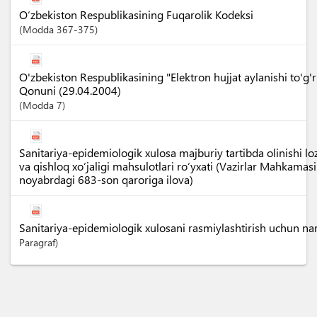
O‘zbekiston Respublikasining Fuqarolik Kodeksi
Modda
367-375
O'zbekiston Respublikasining "Elektron hujjat aylanishi to'g'ri
Qonuni (29.04.2004)
Modda
7
Sanitariya-epidemiologik xulosa majburiy tartibda olinishi l
va qishloq xo‘jaligi mahsulotlari ro‘yxati (Vazirlar Mahkamas
noyabrdagi 683-son qaroriga ilova)
Sanitariya-epidemiologik xulosani rasmiylashtirish uchun nar
Paragraf)