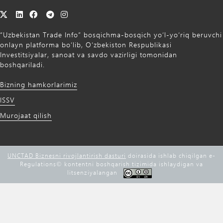
“Uzbekistan Trade Info” bosqichma-bosqich yo‘l-yo‘riq beruvchi
onlayn platforma bo‘lib, O‘zbekiston Respublikasi
Investitsiyalar, sanoat va savdo vazirligi tomonidan
boshqariladi.
Bizning hamkorlarimiz
ISSV
Murojaat qilish
UNCTAD Biznesni rivojlantirish dasturi
doirasida ishlab chiqilgan e-
Regulations©️ kontentni boshqarish tizimida ishlaydigan va
litsenziyalangan