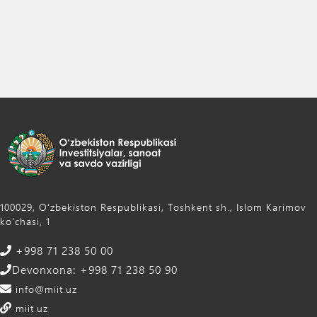
100029, Oʻzbekiston Respublikasi, Toshkent sh., Islom Karimov
ko‘chasi, 1
+998 71 238 50 00
Devonxona: +998 71 238 50 90
info@miit.uz
miit.uz