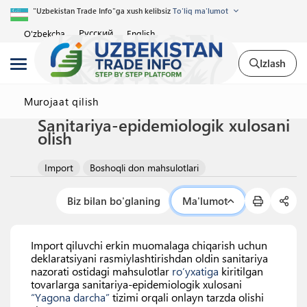
"Uzbekistan Trade Info"ga xush kelibsiz
To'liq ma'lumot
Русский
O'zbekcha
English
Izlash
Murojaat qilish
Sanitariya-epidemiologik xulosani
olish
Import
Boshoqli don mahsulotlari
Biz bilan bo'glaning
Ma'lumot
Import qiluvchi erkin muomalaga chiqarish uchun
deklaratsiyani rasmiylashtirishdan oldin sanitariya
nazorati ostidagi mahsulotlar
ro‘yxatiga
kiritilgan
tovarlarga sanitariya-epidemiologik xulosani
“Yagona darcha”
tizimi orqali onlayn tarzda olishi