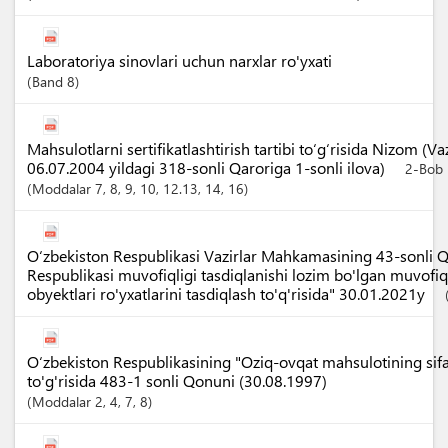
Laboratoriya sinovlari uchun narxlar ro'yxati
Band
8
Mahsulotlarni sertifikatlashtirish tartibi to‘g‘risida Nizom (
06.07.2004 yildagi 318-sonli Qaroriga 1-sonli ilova)
2-Bob
Moddalar
7
, 8
, 9
, 10
, 12.13
, 14
, 16
O‘zbekiston Respublikasi Vazirlar Mahkamasining 43-sonli Q
Respublikasi muvofiqligi tasdiqlanishi lozim bo'lgan muvofiq
obyektlari ro'yxatlarini tasdiqlash to'q'risida" 30.01.2021y
O‘zbekiston Respublikasining "Oziq-ovqat mahsulotining sifati
to'g'risida 483-1 sonli Qonuni (30.08.1997)
Moddalar
2
, 4
, 7
, 8