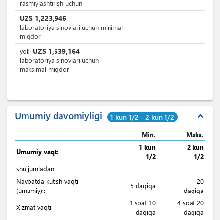
rasmiylashtirish uchun
UZS
1,223,946
laboratoriya sinovlari uchun minimal
miqdor
UZS
1,539,164
yoki
laboratoriya sinovlari uchun
maksimal miqdor
Umumiy davomiyligi
expand_less
1 kun 1/2 - 2 kun 1/2
Min.
Maks.
1 kun
2 kun
Umumiy vaqt:
1/2
1/2
shu jumladan
:
Navbatda kutish vaqti
20
5 daqiqa
(umumiy)::
daqiqa
1 soat 10
4 soat 20
Xizmat vaqti:
daqiqa
daqiqa