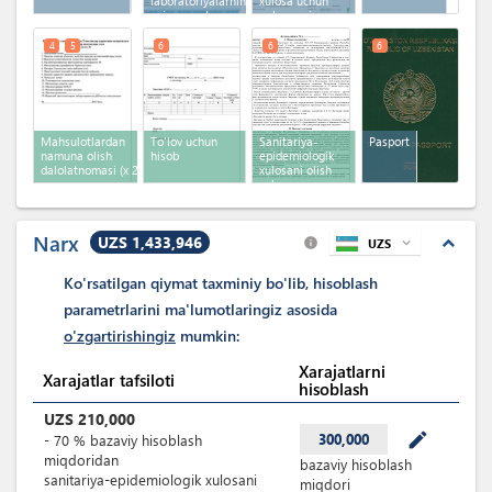
laboratoriyalarning
xulosa uchun
oziq -ovqat
onlayn ariza
mahsulotlarini sinovi
hisoboti
4
5
6
6
6
Mahsulotlardan
To'lov uchun
Sanitariya-
Pasport
namuna olish
hisob
epidemiologik
dalolatnomasi
(x 2)
xulosani olish
uchun
shartnoma
Narx
UZS 1,433,946
expand_less
UZS
expand_more
info
Ko'rsatilgan qiymat taxminiy bo'lib, hisoblash
parametrlarini ma'lumotlaringiz asosida
o'zgartirishingiz
mumkin:
Xarajatlarni
Xarajatlar tafsiloti
hisoblash
UZS
210,000
mode_edit
300,000
-
70
%
bazaviy hisoblash
miqdoridan
bazaviy hisoblash
sanitariya-epidemiologik xulosani
miqdori