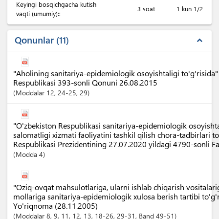
Keyingi bosqichgacha kutish
3 soat
1 kun 1/2
vaqti (umumiy)::
Qonunlar
11
expand_less
"Aholining sanitariya-epidemiologik osoyishtaligi to'g'risida
Respublikasi 393-sonli Qonuni 26.08.2015
Moddalar
12
, 24-25
, 29
"O'zbekiston Respublikasi sanitariya-epidemiologik osoyisht
salomatligi xizmati faoliyatini tashkil qilish chora-tadbirlari t
Respublikasi Prezidentining 27.07.2020 yildagi 4790-sonli 
Modda
4
"Oziq-ovqat mahsulotlariga, ularni ishlab chiqarish vositalari
mollariga sanitariya-epidemiologik xulosa berish tartibi to'g'
Yo'riqnoma (28.11.2005)
Moddalar
8
, 9
, 11
, 12
, 13
, 18-26
, 29-31
,
Band
49-51