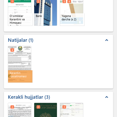
1
2
3
4
O'simliklar
Bank
Yagona
Karantini va
darcha
(x 2)
Himoyasi
Agentligi
Shaxsiy kabineti
(Oferta)
Natijalar
1
expand_less
4
Karantin
ruxsatnomasi
Kerakli hujjatlar
3
expand_less
2
2
3