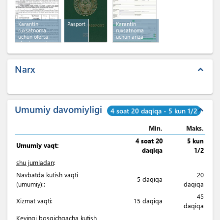
Karantin
Pasport
Karantin
ruxsatnoma
ruxsatnoma
uchun oferta
uchun ariza
shartnomasi
Narx
expand_less
Umumiy davomiyligi
expand_less
4 soat 20 daqiqa - 5 kun 1/2
Min.
Maks.
4 soat 20
5 kun
Umumiy vaqt:
daqiqa
1/2
shu jumladan
:
Navbatda kutish vaqti
20
5 daqiqa
(umumiy)::
daqiqa
45
Xizmat vaqti:
15 daqiqa
daqiqa
Keyingi bosqichgacha kutish