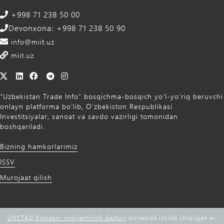
+998 71 238 50 00
Devonxona: +998 71 238 50 90
info@miit.uz
miit.uz
“Uzbekistan Trade Info” bosqichma-bosqich yo‘l-yo‘riq beruvchi
onlayn platforma bo‘lib, O‘zbekiston Respublikasi
Investitsiyalar, sanoat va savdo vazirligi tomonidan
boshqariladi.
Bizning hamkorlarimiz
ISSV
Murojaat qilish
UNCTAD Biznesni rivojlantirish dasturi
doirasida ishlab chiqilgan e-