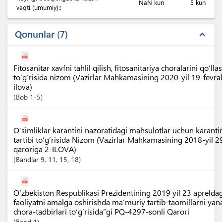
NaN kun
5 kun
vaqti (umumiy)::
Qonunlar
7
expand_less
Fitosanitar xavfni tahlil qilish, fitosanitariya choralarini qo‘lla
to‘g‘risida nizom (Vazirlar Mahkamasining 2020-yil 19-fevra
ilova)
Bob
1-5
O‘simliklar karantini nazoratidagi mahsulotlar uchun karanti
tartibi to‘g‘risida Nizom (Vazirlar Mahkamasining 2018-yil 
qaroriga 2-ILOVA)
Bandlar
9
, 11
, 15
, 18
O‘zbekiston Respublikasi Prezidentining 2019 yil 23 apreldag
faoliyatni amalga oshirishda ma’muriy tartib-taomillarni yan
chora-tadbirlari to‘g‘risida”gi PQ-4297-sonli Qarori
Band
1