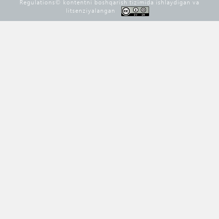
Regulations©️ kontentni boshqarish tizimida ishlaydigan va
litsenziyalangan