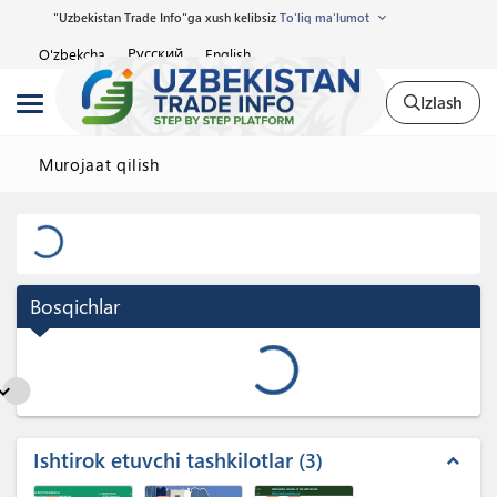
"Uzbekistan Trade Info"ga xush kelibsiz
To'liq ma'lumot
Русский
O'zbekcha
English
Izlash
Murojaat qilish
Bosqichlar
nd_more
Ishtirok etuvchi tashkilotlar
3
expand_less