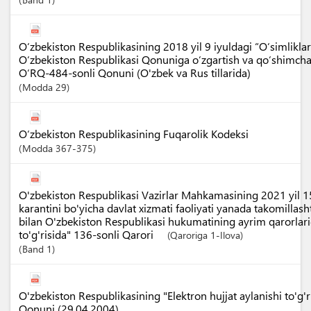
O‘zbekiston Respublikasining 2018 yil 9 iyuldagi “O‘simliklar 
O‘zbekiston Respublikasi Qonuniga o‘zgartish va qo‘shimchala
O‘RQ-484-sonli Qonuni (O'zbek va Rus tillarida)
Modda
29
O‘zbekiston Respublikasining Fuqarolik Kodeksi
Modda
367-375
O'zbekiston Respublikasi Vazirlar Mahkamasining 2021 yil 1
karantini bo'yicha davlat xizmati faoliyati yanada takomillash
bilan O'zbekiston Respublikasi hukumatining ayrim qarorlariga
to'g'risida" 136-sonli Qarori
(Qaroriga 1-Ilova)
Band
1
O'zbekiston Respublikasining "Elektron hujjat aylanishi to'g'ri
Qonuni (29.04.2004)