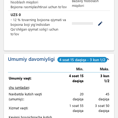
Bazaviy hisbolash
hisoblash miqdori
miqdori
Bojxona rasmiylashtiruvi uchun to'lov
UZS
0
-
12
%
tovarning bojxona qiymati va
mode_edit
bojxona boji yig’indisidan
Qoʻshilgan qiymat soligʻi uchun
to'lov
Umumiy davomiyligi
expand_less
4 soat 15 daqiqa - 3 kun 1/2
Min.
Maks.
4 soat 15
3 kun
Umumiy vaqt:
daqiqa
1/2
shu jumladan
:
Navbatda kutish vaqti
20
45
(umumiy)::
daqiqa
daqiqa
1 soat 55
3 soat 50
Xizmat vaqti:
daqiqa
daqiqa
Keyingi bosqichgacha kutish