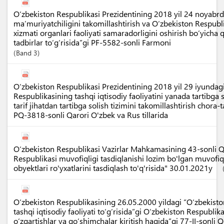
O‘zbekiston Respublikasi Prezidentining 2018 yil 24 noyabr
ma’muriyatchiligini takomillashtirish va O‘zbekiston Respubl
xizmati organlari faoliyati samaradorligini oshirish bo‘yicha
tadbirlar to‘g‘risida”gi PF-5582-sonli Farmoni
Band
3
O‘zbekiston Respublikasi Prezidentining 2018 yil 29 iyundag
Respublikasining tashqi iqtisodiy faoliyatini yanada tartibga
tarif jihatdan tartibga solish tizimini takomillashtirish chora-t
PQ-3818-sonli Qarori O'zbek va Rus tillarida
O‘zbekiston Respublikasi Vazirlar Mahkamasining 43-sonli Q
Respublikasi muvofiqligi tasdiqlanishi lozim bo'lgan muvofiq
obyektlari ro'yxatlarini tasdiqlash to'q'risida" 30.01.2021y
O‘zbekiston Respublikasining 26.05.2000 yildagi “O‘zbekist
tashqi iqtisodiy faoliyati to‘g‘risida”gi O‘zbekiston Respubli
o‘zgartishlar va qo‘shimchalar kiritish haqida”gi 77-II-sonli 