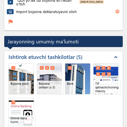
“Qizil yo‘lak”da bojxona ko'rikdan
ZARUR XOLLARDA
★
o'tish
language
12
Import bojxona deklaratsiyasini olish
flag
Jarayonning umumiy ma'lumoti
Ishtirok etuvchi tashkilotlar
5
expand_less
1
2
4
5
3
6
7
8
9
11
12
Bojxona posti
Bojxona
Bank
TIF
ombori
(x 3)
qatnashchisining
shaxsiy
kabineti
(x 6)
10
Online bank
tizimi