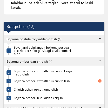
talablarini bajarishi va tegishli xarajatlarni to'lashi
kerak.
Bosqichlar
(
12
)
expand_less
Bojxona postida ro'yxatdan o'tish
(
1
)
Tovarlarni belgilangan bojxona postiga
1
etkazib berish to'g'risidagi tasdiqnomani
olish
expand_less
Bojxona omboridan chiqish
(
4
)
Bojxona ombori xizmatlari uchun to'lovga
2
hisob olish
language
3
Bojxona ombori xizmatlari uchun to'lash
4
Chiqish uchun ruxsatnoma olish
5
Bojxona ombori hududidan chiqish
expand_less