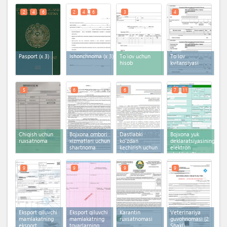
2
4
6
2
4
6
3
4
Pasport
(x 3)
Ishonchnoma
(x 3)
To'lov uchun
To'lov
hisob
kvitansiyasi
5
6
6
7
11
Chiqish uchun
Bojxona ombori
Dastlabki
Bojxona yuk
ruxsatnoma
xizmatlari uchun
ko'zdan
deklaratsiyasining
shartnoma
kechirish uchun
elektron
ariza
shakli
(x 2)
9
9
9
9
Eksport qiluvchi
Eksport qiluvchi
Karantin
Veterinariya
mamlakatning
mamlakatning
ruxsatnomasi
guvohnomasi (2
eksport
tovarlarning
Shakl)