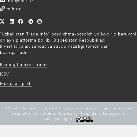
info@miit.uz
miit.uz
“Uzbekistan Trade Info” bosqichma-bosqich yo‘l-yo‘riq beruvchi
onlayn platforma bo‘lib, O‘zbekiston Respublikasi
Investitsiyalar, sanoat va savdo vazirligi tomonidan
boshqariladi.
Bizning hamkorlarimiz
ISSV
Murojaat qilish
UNCTAD Biznesni rivojlantirish dasturi
doirasida ishlab chiqilgan e-
Regulations©️ kontentni boshqarish tizimida ishlaydigan va
litsenziyalangan