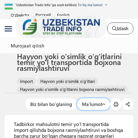
"Uzbekistan Trade Info"ga xush kelibsiz
To'liq ma'lumot
Русский
O'zbekcha
English
Izlash
Murojaat qilish
Hayvon yoki o‘simlik o‘g‘itlarini
temir yo'l transportida bojxona
rasmiylashtiruvi
Import
Hayvon yoki o'simlik o'g'itlari
Hayvon yoki o‘simlik o‘g‘itlarini bojxona rasmiylashtiruvi
Biz bilan bo'glaning
Ma'lumot
Tadbirkor mahsulotni temir yo’l transportida
import qilishda bojxona rasmiylashtiruvi va boshqa
barcha zarur bo'lgan chegara nazorat organlari