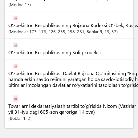
Modda
17
O‘zbekiston Respublikasining Bojxona Kodeksi O'zbek, Rus va I
Moddalar
173
, 176
, 226
, 255
, 258
, 261
,
Boblar
9
, 13
, 37
O‘zbekiston Respublikasining Soliq kodeksi
O'zbekiston Respublikasi Davlat Bojxona Qo'mitasining "Eng k
hamda erkin savdo rejimini yaratgan holda savdo-iqtisodiy 
bitimlar imzolangan davlatlar ro'yxatlarini tasdiqlash to'gri
Tovarlarni deklaratsiyalash tartibi to‘g‘risida Nizom (Vazir
yil 31-iyuldagi 605-son qaroriga 1-Ilova)
Boblar
1
, 2