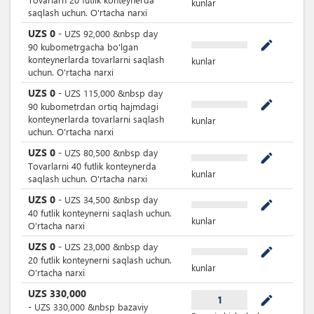
kunlar
saqlash uchun. O'rtacha narxi
UZS
0
-
UZS
92,000
&nbsp
day
mode_edit
90 kubometrgacha bo'lgan
konteynerlarda tovarlarni saqlash
kunlar
uchun. O'rtacha narxi
UZS
0
-
UZS
115,000
&nbsp
day
mode_edit
90 kubometrdan ortiq hajmdagi
konteynerlarda tovarlarni saqlash
kunlar
uchun. O'rtacha narxi
UZS
0
-
UZS
80,500
&nbsp
day
mode_edit
Tovarlarni 40 futlik konteynerda
kunlar
saqlash uchun. O'rtacha narxi
UZS
0
-
UZS
34,500
&nbsp
day
mode_edit
40 futlik konteynerni saqlash uchun.
kunlar
O'rtacha narxi
UZS
0
-
UZS
23,000
&nbsp
day
mode_edit
20 futlik konteynerni saqlash uchun.
kunlar
O'rtacha narxi
UZS
330,000
mode_edit
1
-
UZS
330,000
&nbsp
bazaviy