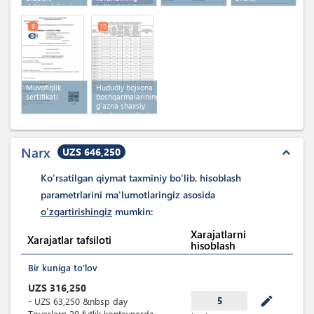
deklaratsiyasi
kelib chiqish
sertifikati
9
10
Muvofiqlik
Hududiy bojxona
sertifikati
boshqarmalarining
g‘azna shaxsiy
hisob-varag‘lari
Narx
UZS 646,250
expand_less
Ko'rsatilgan qiymat taxminiy bo'lib, hisoblash
parametrlarini ma'lumotlaringiz asosida
o'zgartirishingiz
mumkin:
Xarajatlarni
Xarajatlar tafsiloti
hisoblash
Bir kuniga to'lov
UZS
316,250
mode_edit
5
-
UZS
63,250
&nbsp
day
Tovarlarn 20 futlik konteynerda