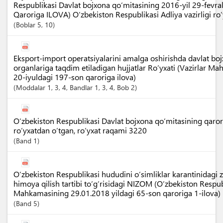
Respublikasi Davlat bojxona qo‘mitasining 2016-yil 29-fevr
Qaroriga ILOVA) O‘zbekiston Respublikasi Adliya vazirligi r
Boblar
5
, 10
Eksport-import operatsiyalarini amalga oshirishda davlat boj
organlariga taqdim etiladigan hujjatlar Ro‘yxati (Vazirlar M
20-iyuldagi 197-son qaroriga ilova)
Moddalar
1
, 3
, 4
,
Bandlar
1
, 3
, 4
,
Bob
2
O‘zbekiston Respublikasi Davlat bojxona qo‘mitasining qarori
ro‘yxatdan o‘tgan, ro‘yxat raqami 3220
Band
1
O‘zbekiston Respublikasi hududini o‘simliklar karantinidagi 
himoya qilish tartibi to‘g‘risidagi NIZOM (O‘zbekiston Respub
Mahkamasining 29.01.2018 yildagi 65-son qaroriga 1-ilova)
Band
5