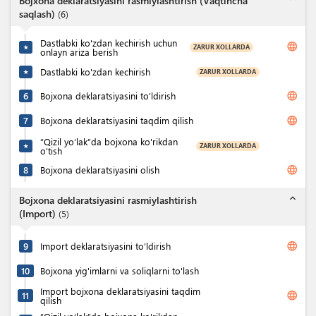
Bojxona deklaratsiyasini rasmiylashtirish (Vaqtincha
saqlash)
(
6
)
Dastlabki ko'zdan kechirish uchun
language
ZARUR XOLLARDA
★
onlayn ariza berish
Dastlabki ko'zdan kechirish
ZARUR XOLLARDA
★
language
6
Bojxona deklaratsiyasini to'ldirish
language
7
Bojxona deklaratsiyasini taqdim qilish
“Qizil yo‘lak”da bojxona ko'rikdan
ZARUR XOLLARDA
★
o'tish
language
8
Bojxona deklaratsiyasini olish
expand_less
Bojxona deklaratsiyasini rasmiylashtirish
(Import)
(
5
)
language
9
Import deklaratsiyasini to'ldirish
10
Bojxona yig'imlarni va soliqlarni to'lash
Import bojxona deklaratsiyasini taqdim
language
11
qilish