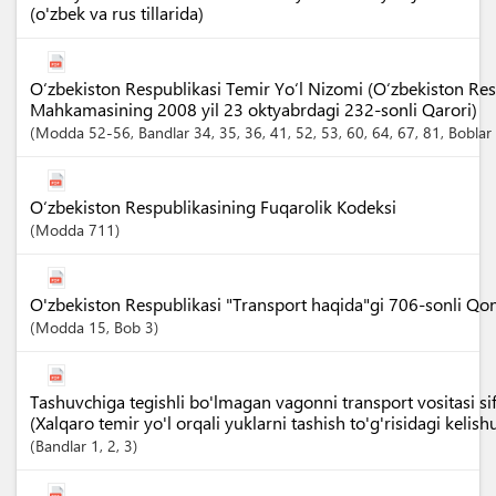
(o'zbek va rus tillarida)
O‘zbekiston Respublikasi Temir Yo‘l Nizomi (O‘zbekiston Resp
Mahkamasining 2008 yil 23 oktyabrdagi 232-sonli Qarori)
Modda
52-56
,
Bandlar
34
, 35
, 36
, 41
, 52
, 53
, 60
, 64
, 67
, 81
,
Boblar
O‘zbekiston Respublikasining Fuqarolik Kodeksi
Modda
711
O'zbekiston Respublikasi "Transport haqida"gi 706-sonli Qo
Modda
15
,
Bob
3
Tashuvchiga tegishli bo'lmagan vagonni transport vositasi sif
(Xalqaro temir yo'l orqali yuklarni tashish to'g'risidagi kelish
Bandlar
1
, 2
, 3