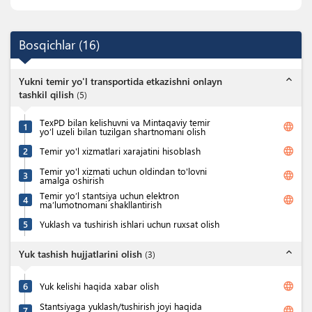
Bosqichlar
(
16
)
expand_less
Yukni temir yo'l transportida etkazishni onlayn
tashkil qilish
(
5
)
TexPD bilan kelishuvni va Mintaqaviy temir
language
1
yo’l uzeli bilan tuzilgan shartnomani olish
language
2
Temir yo'l xizmatlari xarajatini hisoblash
Temir yo'l xizmati uchun oldindan to'lovni
language
3
amalga oshirish
Temir yo’l stantsiya uchun elektron
language
4
ma’lumotnomani shakllantirish
5
Yuklash va tushirish ishlari uchun ruxsat olish
expand_less
Yuk tashish hujjatlarini olish
(
3
)
language
6
Yuk kelishi haqida xabar olish
Stantsiyaga yuklash/tushirish joyi haqida
language
7