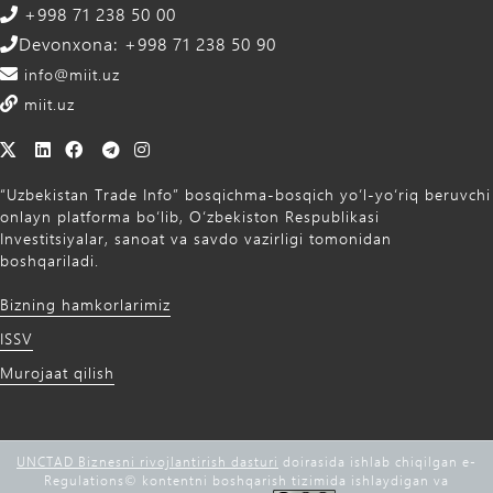
+998 71 238 50 00
Devonxona: +998 71 238 50 90
info@miit.uz
miit.uz
“Uzbekistan Trade Info” bosqichma-bosqich yo‘l-yo‘riq beruvchi
onlayn platforma bo‘lib, O‘zbekiston Respublikasi
Investitsiyalar, sanoat va savdo vazirligi tomonidan
boshqariladi.
Bizning hamkorlarimiz
ISSV
Murojaat qilish
UNCTAD Biznesni rivojlantirish dasturi
doirasida ishlab chiqilgan e-
Regulations©️ kontentni boshqarish tizimida ishlaydigan va