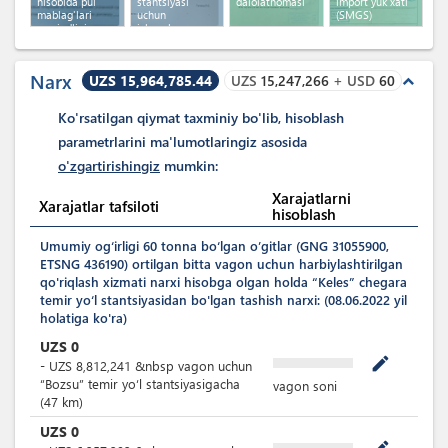
hisobida pul
stantsiyasi
dalolatnomasi
import yuk xati
mablag'lari
uchun
(SMGS)
mavjudligi
ishonchnoma
to'g'risidagi
ma'lumotnoma
Narx
UZS 15,964,785.44
UZS
15,247,266
+
USD
60
expand_less
Ko'rsatilgan qiymat taxminiy bo'lib, hisoblash
parametrlarini ma'lumotlaringiz asosida
o'zgartirishingiz
mumkin:
Xarajatlarni
Xarajatlar tafsiloti
hisoblash
Umumiy ogʻirligi 60 tonna boʻlgan o’gitlar (GNG 31055900,
ETSNG 436190) ortilgan bitta vagon uchun harbiylashtirilgan
qo'riqlash xizmati narxi hisobga olgan holda “Keles” chegara
temir yoʻl stantsiyasidan bo'lgan tashish narxi: (08.06.2022 yil
holatiga ko'ra)
UZS
0
mode_edit
-
UZS
8,812,241
&nbsp
vagon uchun
“Bozsu” temir yoʻl stantsiyasigacha
vagon soni
(47 km)
UZS
0