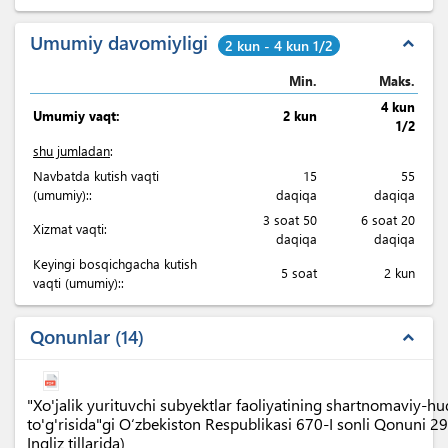
Umumiy davomiyligi
expand_less
2 kun - 4 kun 1/2
Min.
Maks.
4 kun
Umumiy vaqt:
2 kun
1/2
shu jumladan
:
Navbatda kutish vaqti
15
55
(umumiy)::
daqiqa
daqiqa
3 soat 50
6 soat 20
Xizmat vaqti:
daqiqa
daqiqa
Keyingi bosqichgacha kutish
5 soat
2 kun
vaqti (umumiy)::
Qonunlar
14
expand_less
"Xo'jalik yurituvchi subyektlar faoliyatining shartnomaviy-h
to'g'risida"gi O‘zbekiston Respublikasi 670-I sonli Qonuni 2
Ingliz tillarida)