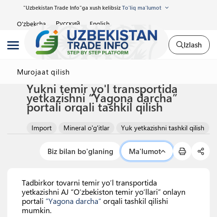
"Uzbekistan Trade Info"ga xush kelibsiz
To'liq ma'lumot
Русский
O'zbekcha
English
Izlash
Murojaat qilish
Yukni temir yo'l transportida
yetkazishni “Yagona darcha”
portali orqali tashkil qilish
Import
Mineral o'g'itlar
Yuk yetkazishni tashkil qilish
Biz bilan bo'glaning
Ma'lumot
Tadbirkor tovarni temir yo’l transportida
yetkazishni AJ “O‘zbekiston temir yo‘llari” onlayn
portali
”Yagona darcha”
orqali tashkil qilishi
mumkin.