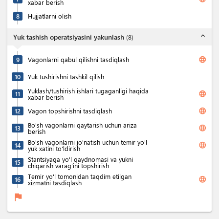
xabar berish
8
Hujjatlarni olish
expand_less
Yuk tashish operatsiyasini yakunlash
(
8
)
language
9
Vagonlarni qabul qilishni tasdiqlash
10
Yuk tushirishni tashkil qilish
Yuklash/tushirish ishlari tugaganligi haqida
language
11
xabar berish
language
12
Vagon topshirishni tasdiqlash
Bo'sh vagonlarni qaytarish uchun ariza
language
13
berish
Bo'sh vagonlarni jo'natish uchun temir yo'l
language
14
yuk xatini to'ldirish
Stantsiyaga yo'l qaydnomasi va yukni
15
chiqarish varag'ini topshirish
Temir yo'l tomonidan taqdim etilgan
language
16
xizmatni tasdiqlash
flag