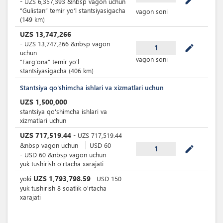
mode_edit
-
UZS
6,357,393
&nbsp
vagon uchun
“Gulistan” temir yoʻl stantsiyasigacha
vagon soni
(149 km)
UZS
13,747,266
-
UZS
13,747,266
&nbsp
vagon
mode_edit
1
uchun
vagon soni
“Farg’ona” temir yoʻl
stantsiyasigacha (406 km)
Stantsiya qo'shimcha ishlari va xizmatlari uchun
UZS
1,500,000
stantsiya qo'shimcha ishlari va
xizmatlari uchun
UZS
717,519.44
-
UZS
717,519.44
&nbsp
vagon uchun
USD
60
mode_edit
1
-
USD
60
&nbsp
vagon uchun
yuk tushirish o'rtacha xarajati
UZS
1,793,798.59
yoki
USD
150
yuk tushirish 8 soatlik o'rtacha
xarajati