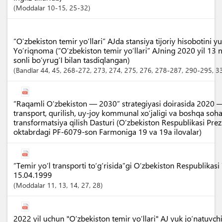
Moddalar
10-15
, 25-32
“O’zbekiston temir yo’llari” AJda stansiya tijoriy hisobotini yu
Yo’riqnoma (“O’zbekiston temir yo’llari” AJning 2020 yil 13
sonli bo’yrug’I bilan tasdiqlangan)
Bandlar
44
, 45
, 268-272
, 273
, 274
, 275
, 276
, 278-287
, 290-295
, 
“Raqamli O‘zbekiston — 2030” strategiyasi doirasida 2020 
transport, qurilish, uy-joy kommunal xo‘jaligi va boshqa soha
transformatsiya qilish Dasturi (O‘zbekiston Respublikasi Prez
oktabrdagi PF-6079-son Farmoniga 19 va 19a ilovalar)
“Temir yo‘l transporti to‘g‘risida”gi O‘zbekiston Respublikasi
15.04.1999
Moddalar
11
, 13
, 14
, 27
, 28
2022 yil uchun "O‘zbekiston temir yo‘llari" AJ yuk jo‘natuvch