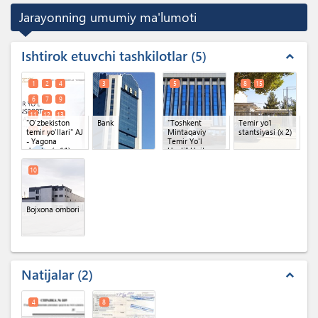
Jarayonning umumiy ma'lumoti
Ishtirok etuvchi tashkilotlar
5
expand_less
1
2
4
3
5
8
15
6
7
9
11
12
13
"O‘zbekiston
Bank
"Toshkent
Temir yoʻl
14
16
temir yo‘llari" AJ
Mintaqaviy
stantsiyasi
(x 2)
- Yagona
Temir Yo'l
darcha
(x 11)
Uzeli" Unitar
korxonasi
O'zbekiston
10
Temir Yo'llari AJ
Bojxona ombori
Natijalar
2
expand_less
4
8