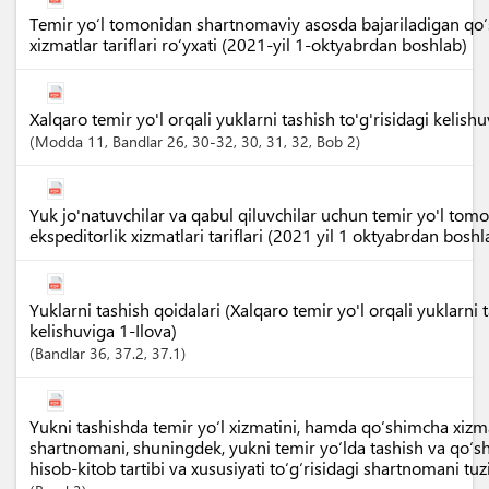
Temir yo‘l tomonidan shartnomaviy asosda bajariladigan qo‘
xizmatlar tariflari ro‘yxati (2021-yil 1-oktyabrdan boshlab)
Xalqaro temir yo'l orqali yuklarni tashish to'g'risidagi kelish
Modda
11
,
Bandlar
26
, 30-32
, 30
, 31
, 32
,
Bob
2
Yuk jo'natuvchilar va qabul qiluvchilar uchun temir yo'l tom
ekspeditorlik xizmatlari tariflari (2021 yil 1 oktyabrdan boshl
Yuklarni tashish qoidalari (Xalqaro temir yo'l orqali yuklarni t
kelishuviga 1-Ilova)
Bandlar
36
, 37.2
, 37.1
Yukni tashishda temir yo‘l xizmatini, hamda qo‘shimcha xizma
shartnomani, shuningdek, yukni temir yo‘lda tashish va qo‘
hisob-kitob tartibi va xususiyati to‘g‘risidagi shartnomani tuz