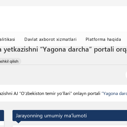
litikasi
Davlat axborot xizmatlari
Platforma haqida
 yetkazishni “Yagona darcha” portali orqal
shkil qilish
azishni AJ “O‘zbekiston temir yo‘llari” onlayn portali
”Yagona dar
Jarayonning umumiy ma'lumoti