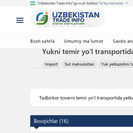
"Uzbekistan Trade Info"ga xush kelibsiz
To'liq ma'lumot
Bosh sahifa
Umumiy ma'lumot
Savdo ana
Yukni temir yo'l transportida
Import
Sut mahsulotlari
Yuk yetkazishni ta
Tadbirkor tovarni temir yo’l transportida yetk
Bosqichlar
(
16
)