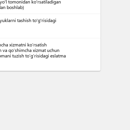
 yo'l tomonidan ko'rsatiladigan
rdan boshlab)
yuklarni tashish to'g'risidagi
mcha xizmatni ko‘rsatish
sh va qo‘shimcha xizmat uchun
nomani tuzish to‘g‘risidagi eslatma