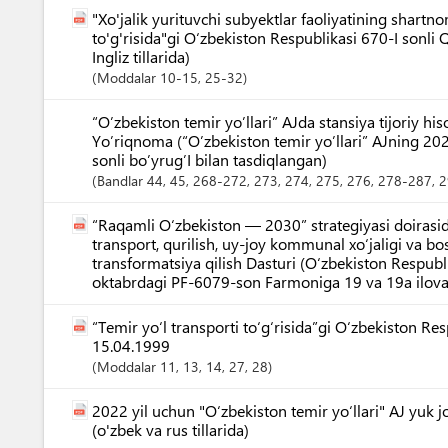
"Xo'jalik yurituvchi subyektlar faoliyatining shart
to'g'risida"gi O‘zbekiston Respublikasi 670-I sonli
Ingliz tillarida)
Moddalar
10-15
, 25-32
“O’zbekiston temir yo’llari” AJda stansiya tijoriy his
Yo’riqnoma (“O’zbekiston temir yo’llari” AJning 20
sonli bo’yrug’I bilan tasdiqlangan)
Bandlar
44
, 45
, 268-272
, 273
, 274
, 275
, 276
, 278-287
, 
“Raqamli O‘zbekiston — 2030” strategiyasi doirasi
transport, qurilish, uy-joy kommunal xo‘jaligi va b
transformatsiya qilish Dasturi (O‘zbekiston Respubl
oktabrdagi PF-6079-son Farmoniga 19 va 19a ilova
“Temir yo‘l transporti to‘g‘risida”gi O‘zbekiston Re
15.04.1999
Moddalar
11
, 13
, 14
, 27
, 28
2022 yil uchun "O‘zbekiston temir yo‘llari" AJ yuk 
(o'zbek va rus tillarida)