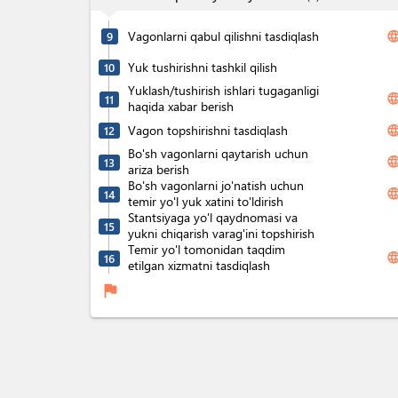
Vagonlarni qabul qilishni tasdiqlash
langua
9
Yuk tushirishni tashkil qilish
10
Yuklash/tushirish ishlari tugaganligi
langua
11
haqida xabar berish
Vagon topshirishni tasdiqlash
langua
12
Bo'sh vagonlarni qaytarish uchun
langua
13
ariza berish
Bo'sh vagonlarni jo'natish uchun
langua
14
temir yo'l yuk xatini to'ldirish
Stantsiyaga yo'l qaydnomasi va
15
yukni chiqarish varag'ini topshirish
Temir yo'l tomonidan taqdim
langua
16
etilgan xizmatni tasdiqlash
flag