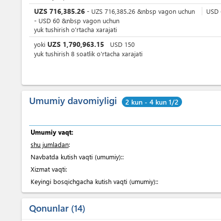
UZS
716,385.26
-
UZS
716,385.26
&nbsp
vagon uchun
USD
-
USD
60
&nbsp
vagon uchun
yuk tushirish o'rtacha xarajati
UZS
1,790,963.15
yoki
USD
150
yuk tushirish 8 soatlik o'rtacha xarajati
Umumiy davomiyligi
2 kun - 4 kun 1/2
Umumiy vaqt:
shu jumladan
:
Navbatda kutish vaqti (umumiy)::
Xizmat vaqti:
Keyingi bosqichgacha kutish vaqti (umumiy)::
Qonunlar
14