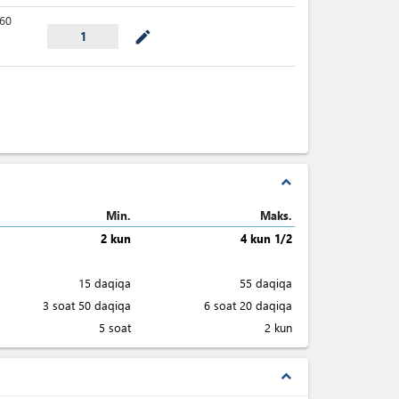
60
mode_edit
1
expand_less
Min.
Maks.
2 kun
4 kun 1/2
15 daqiqa
55 daqiqa
3 soat 50 daqiqa
6 soat 20 daqiqa
5 soat
2 kun
expand_less