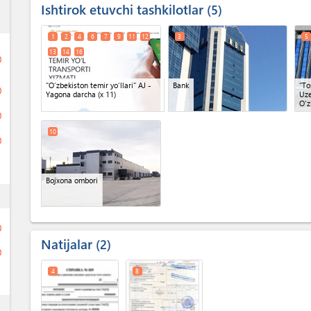
Ishtirok etuvchi tashkilotlar
ess
5
1
2
4
6
7
9
11
12
3
5
13
14
16
ge
"O‘zbekiston temir yo‘llari" AJ -
Bank
"To
ge
Yagona darcha
(x 11)
Uze
O'z
ge
10
ge
Bojxona ombori
ess
ge
Natijalar
2
ge
4
8
ess