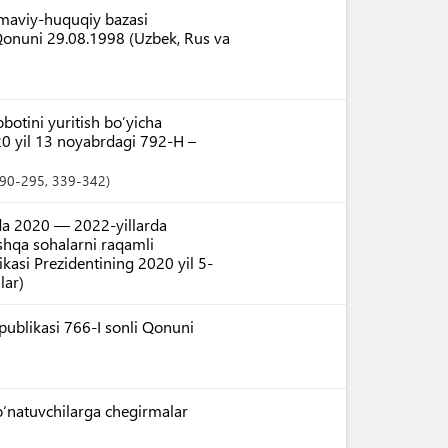
nomaviy-huquqiy bazasi
 Qonuni 29.08.1998 (Uzbek, Rus va
obotini yuritish bo’yicha
20 yil 13 noyabrdagi 792-H –
290-295
, 339-342
da 2020 — 2022-yillarda
oshqa sohalarni raqamli
ikasi Prezidentining 2020 yil 5-
lar)
spublikasi 766-I sonli Qonuni
jo‘natuvchilarga chegirmalar