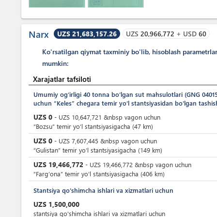
Narx
UZS 21,683,157.26
UZS
20,966,772
+
USD
60
Ko'rsatilgan qiymat taxminiy bo'lib, hisoblash parametrla
mumkin:
Xarajatlar tafsiloti
Umumiy ogʻirligi 40 tonna boʻlgan sut mahsulotlari (GNG 0401
uchun “Keles” chegara temir yoʻl stantsiyasidan bo'lgan tashish 
UZS
0
-
UZS
10,647,721
&nbsp
vagon uchun
“Bozsu” temir yoʻl stantsiyasigacha (47 km)
UZS
0
-
UZS
7,607,445
&nbsp
vagon uchun
“Gulistan” temir yoʻl stantsiyasigacha (149 km)
UZS
19,466,772
-
UZS
19,466,772
&nbsp
vagon uchun
“Farg’ona” temir yoʻl stantsiyasigacha (406 km)
Stantsiya qo'shimcha ishlari va xizmatlari uchun
UZS
1,500,000
stantsiya qo'shimcha ishlari va xizmatlari uchun