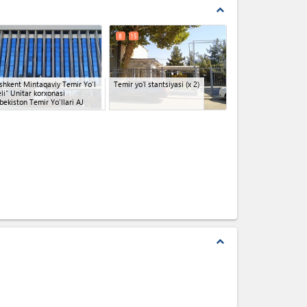
expand_less
8
15
shkent Mintaqaviy Temir Yo'l
Temir yoʻl stantsiyasi
(x 2)
li" Unitar korxonasi
bekiston Temir Yo'llari AJ
expand_less