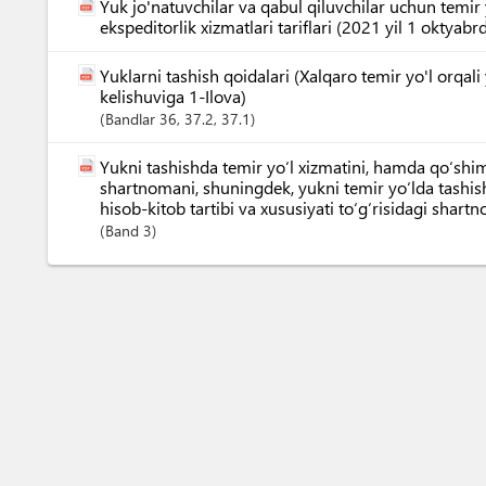
Yuk jo'natuvchilar va qabul qiluvchilar uchun temir
ekspeditorlik xizmatlari tariflari (2021 yil 1 oktyab
Yuklarni tashish qoidalari (Xalqaro temir yo'l orqali 
kelishuviga 1-Ilova)
Bandlar
36
, 37.2
, 37.1
Yukni tashishda temir yo‘l xizmatini, hamda qo‘shi
shartnomani, shuningdek, yukni temir yo‘lda tashi
hisob-kitob tartibi va xususiyati to‘g‘risidagi shart
Band
3