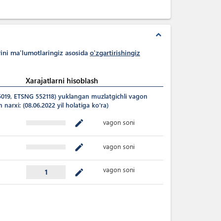
expand_less
rini ma'lumotlaringiz asosida
o'zgartirishingiz
Xarajatlarni hisoblash
5019, ETSNG 552118) yuklangan muzlatgichli vagon
narxi: (08.06.2022 yil holatiga ko'ra)
vagon soni
mode_edit
vagon soni
mode_edit
vagon soni
mode_edit
1