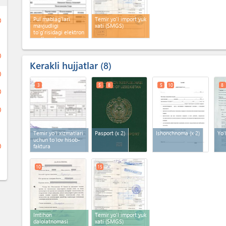
Pul mablag'lari
Temir yo'l import yuk
ge
mavjudligi
xati (SMGS)
to'g'risidagi elektron
ma'lumotnoma
ge
Kerakli hujjatlar
8
ge
3
5
8
5
10
8
ge
ge
Temir yo'l xizmatlari
Pasport
(x 2)
Ishonchnoma
(x 2)
Yo'
uchun to'lov hisob-
ge
faktura
10
15
Imtihon
Temir yo'l import yuk
dalolatnomasi
xati (SMGS)