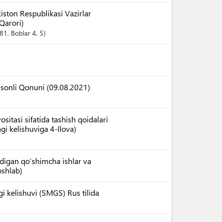
iston Respublikasi Vazirlar
Qarori)
 81
,
Boblar
4
, 5
-sonli Qonuni (09.08.2021)
itasi sifatida tashish qoidalari
agi kelishuviga 4-Ilova)
digan qo‘shimcha ishlar va
oshlab)
agi kelishuvi (SMGS) Rus tilida