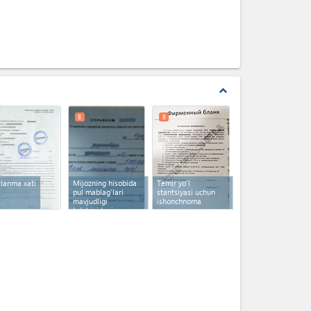
expand_less
8
8
llanma xati
Mijozning hisobida
Temir yo'l
pul mablag'lari
stantsiyasi uchun
mavjudligi
ishonchnoma
to'g'risidagi
ma'lumotnoma