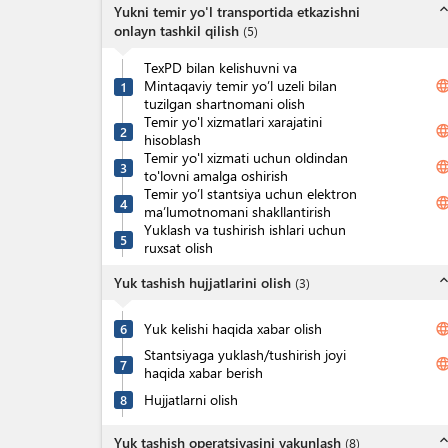
expand_l
Yukni temir yo'l transportida etkazishni
onlayn tashkil qilish
(
5
)
TexPD bilan kelishuvni va
Mintaqaviy temir yo’l uzeli bilan
langua
1
tuzilgan shartnomani olish
Temir yo'l xizmatlari xarajatini
langua
2
hisoblash
Temir yo'l xizmati uchun oldindan
langua
3
to'lovni amalga oshirish
Temir yo’l stantsiya uchun elektron
langua
4
ma’lumotnomani shakllantirish
Yuklash va tushirish ishlari uchun
5
ruxsat olish
expand_l
Yuk tashish hujjatlarini olish
(
3
)
Yuk kelishi haqida xabar olish
langua
6
Stantsiyaga yuklash/tushirish joyi
langua
7
haqida xabar berish
Hujjatlarni olish
8
expand_l
Yuk tashish operatsiyasini yakunlash
(
8
)