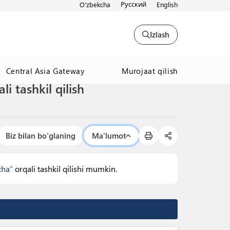
Русский
O'zbekcha
English
Izlash
Murojaat qilish
Central Asia Gateway
i tashkil qilish
Biz bilan bo'glaning
Ma'lumot
cha”
orqali tashkil qilishi mumkin.