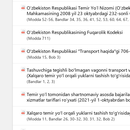
O‘zbekiston Respublikasi Temir Yo‘l Nizomi (O‘zbek
Mahkamasining 2008 yil 23 oktyabrdagi 232-sonli 
Modda
52-56
,
Bandlar
34
, 35
, 36
, 41
, 52
, 53
, 60
, 64
, 67
,
O‘zbekiston Respublikasining Fuqarolik Kodeksi
Modda
711
O'zbekiston Respublikasi "Transport haqida"gi 706
Modda
15
,
Bob
3
Tashuvchiga tegishli bo'lmagan vagonni transport vos
(Xalqaro temir yo'l orqali yuklarni tashish to'g'risid
Bandlar
1
, 2
, 3
Temir yo‘l tomonidan shartnomaviy asosda bajarila
xizmatlar tariflari ro‘yxati (2021-yil 1-oktyabrdan b
Xalqaro temir yo'l orqali yuklarni tashish to'g'risid
Modda
11
,
Bandlar
26
, 30-32
, 30
, 31
, 32
,
Bob
2