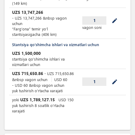
(149 km)
UZS
13,747,266
-
UZS
13,747,266
&nbsp
vagon
mode_edit
1
uchun
vagon soni
“Farg’ona” temir yoʻl
stantsiyasigacha (406 km)
Stantsiya qo'shimcha ishlari va xizmatlari uchun
UZS
1,500,000
stantsiya qo'shimcha ishlari va
xizmatlari uchun
UZS
715,650.86
-
UZS
715,650.86
&nbsp
vagon uchun
USD
60
mode_edit
1
-
USD
60
&nbsp
vagon uchun
yuk tushirish o'rtacha xarajati
UZS
1,789,127.15
yoki
USD
150
yuk tushirish 8 soatlik o'rtacha
xarajati