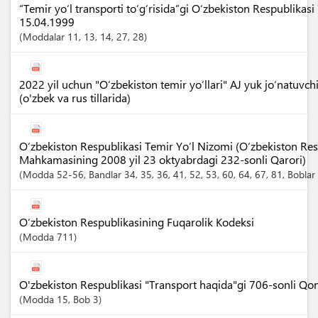
“Temir yo‘l transporti to‘g‘risida”gi O‘zbekiston Respublikasi
15.04.1999
Moddalar
11
, 13
, 14
, 27
, 28
2022 yil uchun "O‘zbekiston temir yo‘llari" AJ yuk jo‘natuvch
(o'zbek va rus tillarida)
O‘zbekiston Respublikasi Temir Yo‘l Nizomi (O‘zbekiston Resp
Mahkamasining 2008 yil 23 oktyabrdagi 232-sonli Qarori)
Modda
52-56
,
Bandlar
34
, 35
, 36
, 41
, 52
, 53
, 60
, 64
, 67
, 81
,
Boblar
O‘zbekiston Respublikasining Fuqarolik Kodeksi
Modda
711
O'zbekiston Respublikasi "Transport haqida"gi 706-sonli Qo
Modda
15
,
Bob
3