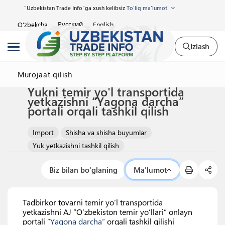
"Uzbekistan Trade Info"ga xush kelibsiz
To'liq ma'lumot
Русский
O'zbekcha
English
Izlash
Murojaat qilish
Yukni temir yo'l transportida
yetkazishni “Yagona darcha”
portali orqali tashkil qilish
Import
Shisha va shisha buyumlar
Yuk yetkazishni tashkil qilish
Biz bilan bo'glaning
Ma'lumot
Tadbirkor tovarni temir yo’l transportida
yetkazishni AJ “O‘zbekiston temir yo‘llari” onlayn
portali
”Yagona darcha”
orqali tashkil qilishi