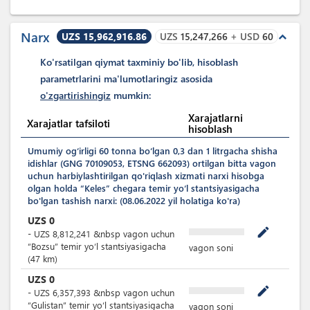
to'g'risidagi
ma'lumotnoma
Narx
UZS 15,962,916.86
UZS
15,247,266
+
USD
60
expand_less
Ko'rsatilgan qiymat taxminiy bo'lib, hisoblash
parametrlarini ma'lumotlaringiz asosida
o'zgartirishingiz
mumkin:
Xarajatlarni
Xarajatlar tafsiloti
hisoblash
Umumiy ogʻirligi 60 tonna boʻlgan 0,3 dan 1 litrgacha shisha
idishlar (GNG 70109053, ETSNG 662093) ortilgan bitta vagon
uchun harbiylashtirilgan qo'riqlash xizmati narxi hisobga
olgan holda “Keles” chegara temir yoʻl stantsiyasigacha
bo'lgan tashish narxi: (08.06.2022 yil holatiga ko'ra)
UZS
0
mode_edit
-
UZS
8,812,241
&nbsp
vagon uchun
“Bozsu” temir yoʻl stantsiyasigacha
vagon soni
(47 km)
UZS
0
mode_edit
-
UZS
6,357,393
&nbsp
vagon uchun
“Gulistan” temir yoʻl stantsiyasigacha
vagon soni