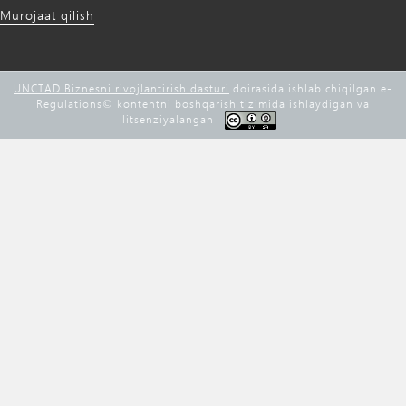
Murojaat qilish
UNCTAD Biznesni rivojlantirish dasturi
doirasida ishlab chiqilgan e-
Regulations©️ kontentni boshqarish tizimida ishlaydigan va
litsenziyalangan