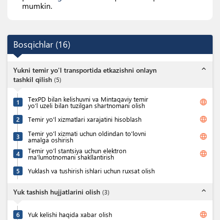
mumkin.
Bosqichlar
(
16
)
expand_less
Yukni temir yo'l transportida etkazishni onlayn
tashkil qilish
(
5
)
TexPD bilan kelishuvni va Mintaqaviy temir
language
1
yo’l uzeli bilan tuzilgan shartnomani olish
language
2
Temir yo'l xizmatlari xarajatini hisoblash
Temir yo'l xizmati uchun oldindan to'lovni
language
3
amalga oshirish
Temir yo’l stantsiya uchun elektron
language
4
ma’lumotnomani shakllantirish
5
Yuklash va tushirish ishlari uchun ruxsat olish
expand_less
Yuk tashish hujjatlarini olish
(
3
)
language
6
Yuk kelishi haqida xabar olish