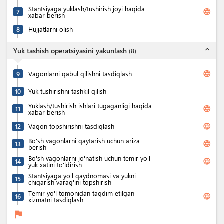
Stantsiyaga yuklash/tushirish joyi haqida
language
7
xabar berish
8
Hujjatlarni olish
expand_less
Yuk tashish operatsiyasini yakunlash
(
8
)
language
9
Vagonlarni qabul qilishni tasdiqlash
10
Yuk tushirishni tashkil qilish
Yuklash/tushirish ishlari tugaganligi haqida
language
11
xabar berish
language
12
Vagon topshirishni tasdiqlash
Bo'sh vagonlarni qaytarish uchun ariza
language
13
berish
Bo'sh vagonlarni jo'natish uchun temir yo'l
language
14
yuk xatini to'ldirish
Stantsiyaga yo'l qaydnomasi va yukni
15
chiqarish varag'ini topshirish
Temir yo'l tomonidan taqdim etilgan
language
16
xizmatni tasdiqlash
flag