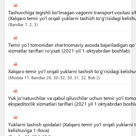
Tashuvchiga tegishli bo'lmagan vagonni transport vositasi sif
(Xalqaro temir yo'l orqali yuklarni tashish to'g'risidagi kelish
Bandlar
1
, 2
, 3
Temir yo‘l tomonidan shartnomaviy asosda bajariladigan qo‘
xizmatlar tariflari ro‘yxati (2021-yil 1-oktyabrdan boshlab)
Xalqaro temir yo'l orqali yuklarni tashish to'g'risidagi kelish
Modda
11
,
Bandlar
26
, 30-32
, 30
, 31
, 32
,
Bob
2
Yuk jo'natuvchilar va qabul qiluvchilar uchun temir yo'l tom
ekspeditorlik xizmatlari tariflari (2021 yil 1 oktyabrdan boshl
Yuklarni tashish qoidalari (Xalqaro temir yo'l orqali yuklarni t
kelishuviga 1-Ilova)