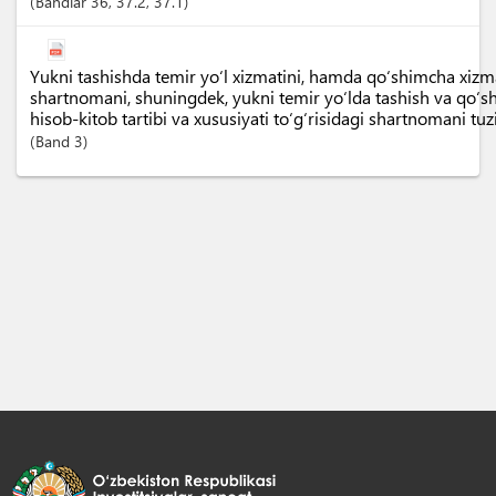
Bandlar
36
, 37.2
, 37.1
Yukni tashishda temir yo‘l xizmatini, hamda qo‘shimcha xizma
shartnomani, shuningdek, yukni temir yo‘lda tashish va qo‘
hisob-kitob tartibi va xususiyati to‘g‘risidagi shartnomani tuz
Band
3