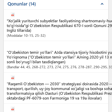
Qonunlar
14
expand_less
"Xo'jalik yurituvchi subyektlar faoliyatining shartnomaviy-h
to'g'risida"gi O‘zbekiston Respublikasi 670-I sonli Qonuni 2
Ingliz tillarida)
Moddalar
10-15
, 25-32
“O’zbekiston temir yo’llari” AJda stansiya tijoriy hisobotini yu
Yo’riqnoma (“O’zbekiston temir yo’llari” AJning 2020 yil 13
sonli bo’yrug’I bilan tasdiqlangan)
Bandlar
44
, 45
, 268-272
, 273
, 274
, 275
, 276
, 278-287
, 290-295
, 
“Raqamli O‘zbekiston — 2030” strategiyasi doirasida 2020 
transport, qurilish, uy-joy kommunal xo‘jaligi va boshqa soha
transformatsiya qilish Dasturi (O‘zbekiston Respublikasi Prez
oktabrdagi PF-6079-son Farmoniga 19 va 19a ilovalar)