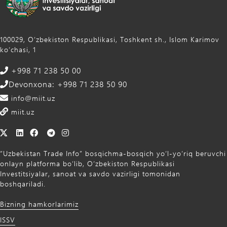
100029, Oʻzbekiston Respublikasi, Toshkent sh., Islom Karimov
ko‘chasi, 1
+998 71 238 50 00
Devonxona: +998 71 238 50 90
info@miit.uz
miit.uz
“Uzbekistan Trade Info” bosqichma-bosqich yo‘l-yo‘riq beruvchi
onlayn platforma bo‘lib, O‘zbekiston Respublikasi
Investitsiyalar, sanoat va savdo vazirligi tomonidan
boshqariladi.
Bizning hamkorlarimiz
ISSV