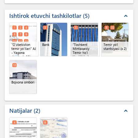
Ishtirok etuvchi tashkilotlar
5
expand_less
1
2
4
3
5
8
15
6
7
9
11
12
13
"O‘zbekiston
Bank
"Toshkent
Temir yoʻl
14
16
temir yo‘llari" AJ
Mintaqaviy
stantsiyasi
(x 2)
- Yagona
Temir Yo'l
darcha
(x 11)
Uzeli" Unitar
korxonasi
O'zbekiston
10
Temir Yo'llari AJ
Bojxona ombori
Natijalar
2
expand_less
4
8