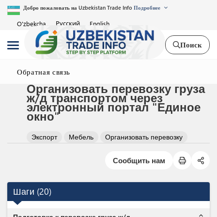
Добро пожаловать на Uzbekistan Trade Info
Подробнее
Русский
O'zbekcha
English
Поиск
Обратная связь
Организовать перевозку груза
ж/д транспортом через
электронный портал "Единое
окно"
Экспорт
Мебель
Организовать перевозку
Сообщить нам
Шаги
(
20
)
expand_less
Подготовка к перевозке груза ж/д