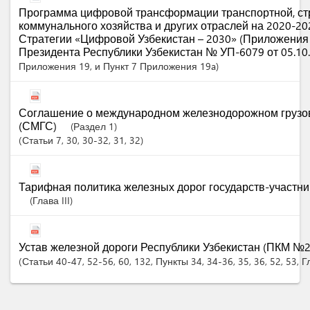
Программа цифровой трансформации транспортной, ст
коммунального хозяйства и других отраслей на 2020-20
Стратегии «Цифровой Узбекистан – 2030» (Приложения 1
Президента Республики Узбекистан № УП-6079 от 05.10.
Приложения 19, и Пункт 7 Приложения 19a)
Соглашение о международном железнодорожном грузо
(СМГС)
(Раздел 1)
Статьи
7
, 30
, 30-32
, 31
, 32
Тарифная политика железных дорог государств-участни
(Глава III)
Устав железной дороги Республики Узбекистан (ПКМ №232
Статьи
40-47
, 52-56
, 60
, 132
,
Пункты
34
, 34-36
, 35
, 36
, 52
, 53
,
Г