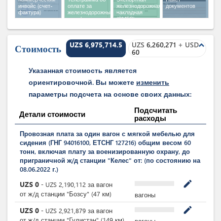
инвойс (счет-
оплате за
железнодорожная
документов
фактура)
железнодорожный
накладная
тариф по
(СМГС)
телеграфу
UZS 6,975,714.5
UZS
6,260,271
+
USD
expand_less
Стоимость
60
Указанная стоимость является
ориентировочной. Вы можете
изменить
параметры подсчета на основе своих данных:
Подсчитать
Детали стоимости
расходы
Провозная плата за один вагон с мягкой мебелью для
сидения (ГНГ 94016100, ЕТСНГ 127216) общим весом 60
тонн, включая плату за военизированную охрану, до
приграничной ж/д станции "Келес" от: (по состоянию на
08.06.2022 г.)
mode_edit
UZS
0
-
UZS
2,190,112
за
вагон
от ж/д станции "Бозсу" (47 км)
вагоны
mode_edit
UZS
0
-
UZS
2,921,879
за
вагон
от ж/д станции "Гулистан" (149 км)
вагоны