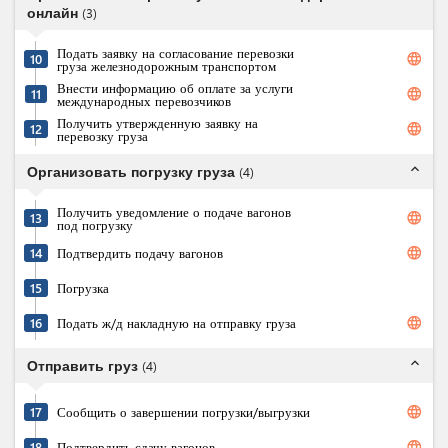
онлайн
(
3
)
Подать заявку на согласование перевозки
language
10
груза железнодорожным транспортом
Внести информацию об оплате за услуги
language
11
международных перевозчиков
Получить утвержденную заявку на
language
12
перевозку груза
expand_less
Организовать погрузку груза
(
4
)
Получить уведомление о подаче вагонов
language
13
под погрузку
language
14
Подтвердить подачу вагонов
15
Погрузка
language
16
Подать ж/д накладную на отправку груза
expand_less
Отправить груз
(
4
)
language
17
Сообщить о завершении погрузки/выгрузки
language
18
Подтвердить сдачу вагонов