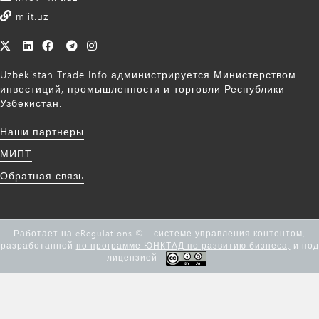
miit.uz
Uzbekistan Trade Info администрируется Министерством
инвестиций, промышленности и торговли Республики
Узбекистан.
Наши партнеры
МИПТ
Обратная связь
Работает на eRegulations © - системе управления контентом,
разработанной
по программе ЮНКТАД по развитию бизнеса,
и под
лицензией