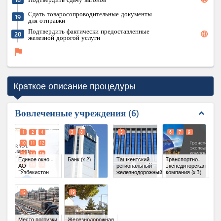
Сдать товаросопроводительные документы
19
для отправки
Подтвердить фактически предоставленные
language
20
железной дорогой услуги
flag
Краткое описание процедуры
Вовлеченные учреждения
6
expand_less
1
2
4
3
8
5
6
7
9
10
11
12
13
14
16
Единое окно -
Банк
(x 2)
Ташкентский
Tранспортно-
17
18
20
АО
региональный
экспедиторская
"Ўзбекистон
железнодорожный
компания
(x 3)
темир
узел
йўллари"
(x 12)
15
19
Место погрузки
Железнодорожная