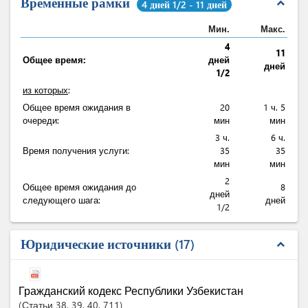
Временные рамки
expand_less
4 дней 1/2 - 11 дней
Мин.
Макс.
4
11
Общее время:
дней
дней
1/2
из которых
:
Общее время ожидания в
20
1 ч. 5
очереди:
мин
мин
3 ч.
6 ч.
Время получения услуги:
35
35
мин
мин
2
Общее время ожидания до
8
дней
следующего шага:
дней
1/2
Юридические источники
17
expand_less
Гражданский кодекс Республики Узбекистан
Статьи
38
, 39
, 40
, 711