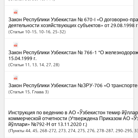
Закон Республики Узбекистан № 670-I «О договорно-пр
деятельности хозяйствующих субъектов» от 29.08.1998 г
Статьи
10-15
, 10-16
, 25-32
Закон Республики Узбекистан № 766-1 "О железнодорож
15.04.1999 г.
Статьи
11
, 13
, 14
, 27
, 28
Закон Республики Узбекистан №ЗРУ-706 «О транспорте» 
Статья
15
,
Глава
3
Инструкция по ведению в АО «Ўзбекистон темир йўлла
коммерческой отчетности (Утверждена Приказом АО «Ў
йўллари» №792-Н от 13.11.2020 г.)
Пункты
44
, 45
, 268-272
, 273
, 274
, 275
, 276
, 278-287
, 290-295
, 