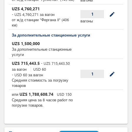
UZS
4,760,271
mode_edit
1
-
UZS
4,760,271
за
вагон
от ж/д станции "Фергана II" (406
вагоны
км)
За дополнительные станционные услуги
UZS
1,500,000
За дополнительные станционные
услуги
UZS
715,443.5
-
UZS
715,443.50
за
вагон
USD
60
mode_edit
1
-
USD
60
за
вагон
Средняя стоимость за погрузку
товаров
UZS
1,788,608.74
или
USD
150
Средняя цена за 8 часов работ по
погрузке товаров.