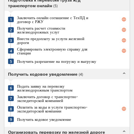
транспортом онлайн
(
5
)
Заключить онлайн соглашение с ТехПД и
language
1
договор с РЖУ
Получить расчет стоимости
language
2
железнодорожных услуг
Внести предоплату за услуги железной
language
3
дороги
Сформировать электронную справку для
language
4
станции
5
Получить разрешение на погрузку и выгрузку
expand_less
Получить кодовое уведомление
(
4
)
Подать заявку на перевозку
6
железнодорожным транспортом
Заключить договор с транспортно-
7
экспедиторской компанией
Оплатить за коды и услуги транспортно-
language
8
экспедиторской компании
9
Получить кодовое уведомление
expand_less
Организовать перевозку по железной дороге