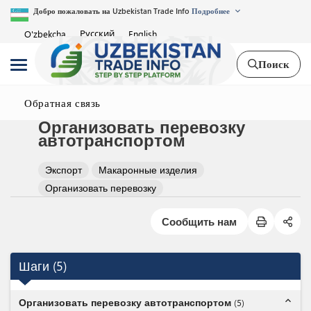
Добро пожаловать на Uzbekistan Trade Info
Подробнее
Русский
O'zbekcha
English
Поиск
Обратная связь
Организовать перевозку
автотранспортом
Экспорт
Макаронные изделия
Организовать перевозку
Сообщить нам
Шаги
(
5
)
expand_less
Организовать перевозку автотранспортом
(
5
)