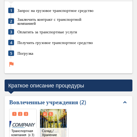
1
Запрос на грузовое транспортное средство
Заключить контракт с транспортной
2
компанией
3
Оплатить за транспортные услуги
4
Получить грузовое транспортное средство
5
Погрузка
flag
Краткое описание процедуры
Вовлеченные учреждения
2
expand_less
1
2
3
4
5
Транспортная
Склад /
компания
(x 3)
Хранение