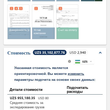
2
4
5
2
3
Доверенность
(x 3)
Устав
Счет на оплату
компании
Стоимость
UZS 35,102,877.76
USD
2,940
expand_less
UZS
expand_more
info
Указанная стоимость является
ориентировочной. Вы можете
изменить
параметры подсчета на основе своих данных:
Подсчитать
Детали стоимости
расходы
UZS
955,180.35
USD
80
Средняя стоимость за
экспедирование грузов