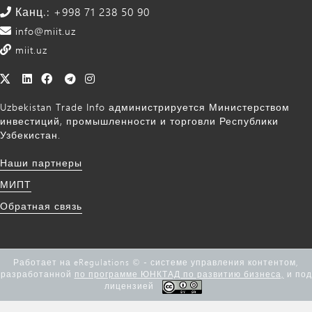
Канц.: +998 71 238 50 90
info@miit.uz
miit.uz
Uzbekistan Trade Info администрируется Министерством
инвестиций, промышленности и торговли Республики
Узбекистан.
Наши партнеры
МИПТ
Обратная связь
Работает на eRegulations © - системе управления контентом,
разработанной
по программе ЮНКТАД по развитию бизнеса,
и под
лицензией