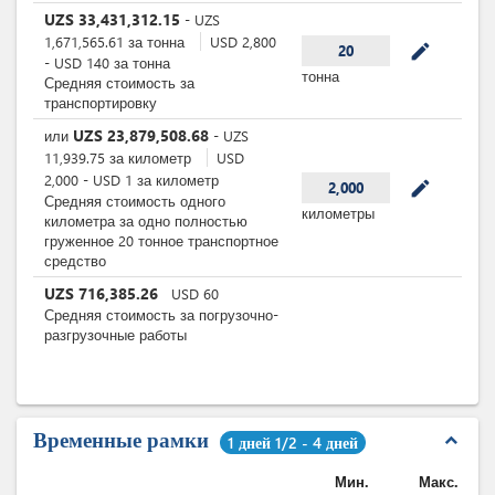
UZS
33,431,312.15
-
UZS
1,671,565.61
за
тонна
USD
2,800
mode_edit
20
-
USD
140
за
тонна
тонна
Средняя стоимость за
транспортировку
UZS
23,879,508.68
или
-
UZS
11,939.75
за
километр
USD
2,000
-
USD
1
за
километр
mode_edit
2,000
Средняя стоимость одного
километры
километра за одно полностью
груженное 20 тонное транспортное
средство
UZS
716,385.26
USD
60
Средняя стоимость за погрузочно-
разгрузочные работы
Временные рамки
expand_less
1 дней 1/2 - 4 дней
Мин.
Макс.