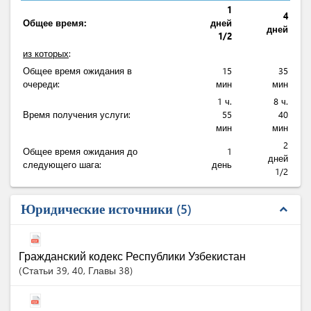
1
4
Общее время:
дней
дней
1/2
из которых
:
Общее время ожидания в
15
35
очереди:
мин
мин
1 ч.
8 ч.
Время получения услуги:
55
40
мин
мин
2
Общее время ожидания до
1
дней
следующего шага:
день
1/2
Юридические источники
5
expand_less
Гражданский кодекс Республики Узбекистан
Статьи
39
, 40
, Главы 38