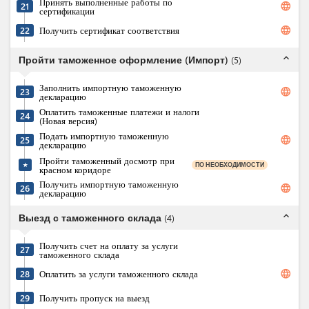
Принять выполненные работы по
language
21
сертификации
language
22
Получить сертификат соответствия
expand_less
Пройти таможенное оформление (Импорт)
(
5
)
Заполнить импортную таможенную
language
23
декларацию
Оплатить таможенные платежи и налоги
24
(Новая версия)
Подать импортную таможенную
language
25
декларацию
Пройти таможенный досмотр при
ПО НЕОБХОДИМОСТИ
★
красном коридоре
Получить импортную таможенную
language
26
декларацию
expand_less
Выезд с таможенного склада
(
4
)
Получить счет на оплату за услуги
27
таможенного склада
language
28
Оплатить за услуги таможенного склада
29
Получить пропуск на выезд