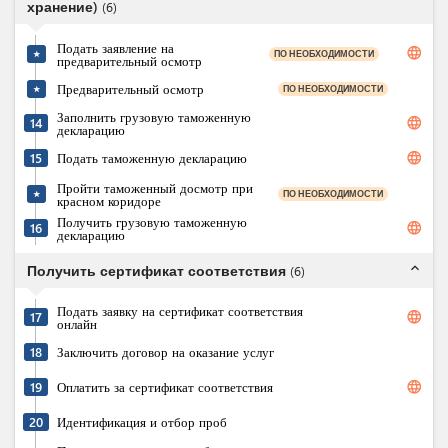
хранение)
(
6
)
Подать заявление на
language
ПО НЕОБХОДИМОСТИ
★
предварительный осмотр
Предварительный осмотр
ПО НЕОБХОДИМОСТИ
★
Заполнить грузовую таможенную
language
14
декларацию
language
15
Подать таможенную декларацию
Пройти таможенный досмотр при
ПО НЕОБХОДИМОСТИ
★
красном коридоре
Получить грузовую таможенную
language
16
декларацию
expand_less
Получить сертификат соответствия
(
6
)
Подать заявку на сертификат соответствия
language
17
онлайн
18
Заключить договор на оказание услуг
language
19
Оплатить за сертификат соответствия
20
Идентификация и отбор проб