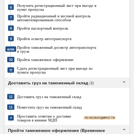
Получить регистрационный лист при въезде в
6
пункт пропуска
Пройти радиационный и весовой контроль
7
автоматизированным способом
8
Пройти паспортный контроль
9
Пройти осмотр автотранспорта
Пройти таможенный досмотр автотранспорта
или
и груза
10
Пройти таможенное оформление
Сдать регистрационный лист при выезде из
11
пункта пропуска
expand_less
Доставить груз на таможенный склад
(
3
)
12
Доставить груз на таможенный склад
13
Поместить груз на таможенный склад
Проставить отметки о доставке
ПО НЕОБХОДИМОСТИ
★
товаров в книжке МДП
expand_less
Пройти таможенное оформление (Временное