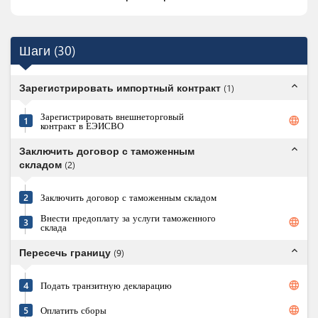
Шаги
(
30
)
expand_less
Зарегистрировать импортный контракт
(
1
)
Зарегистрировать внешнеторговый
language
1
контракт в ЕЭИСВО
expand_less
Заключить договор с таможенным
складом
(
2
)
2
Заключить договор с таможенным складом
Внести предоплату за услуги таможенного
language
3
склада
expand_less
Пересечь границу
(
9
)
language
4
Подать транзитную декларацию
language
5
Оплатить сборы