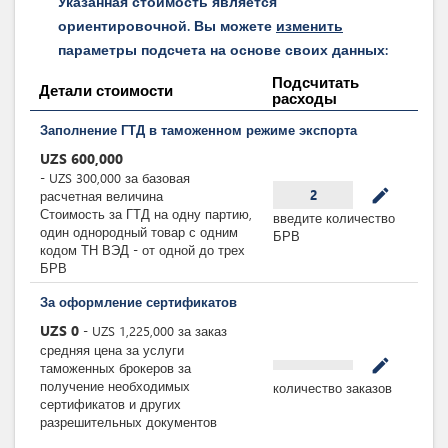
Указанная стоимость является
ориентировочной. Вы можете
изменить
параметры подсчета на основе своих данных:
Подсчитать
Детали стоимости
расходы
Заполнение ГТД в таможенном режиме экспорта
UZS
600,000
-
UZS
300,000
за
базовая
mode_edit
2
расчетная величина
Стоимость за ГТД на одну партию,
введите количество
один однородный товар с одним
БРВ
кодом ТН ВЭД - от одной до трех
БРВ
За оформление сертификатов
UZS
0
-
UZS
1,225,000
за
заказ
средняя цена за услуги
mode_edit
таможенных брокеров за
получение необходимых
количество заказов
сертификатов и других
разрешительных документов