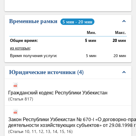
Временные рамки
expand_less
5 мин - 20 мин
Мин.
Макс.
Общее время:
5 мин
20 мин
из которых
:
Время получения услуги:
5 мин
20 мин
Юридические источники
4
expand_less
Гражданский кодекс Республики Узбекистан
Статья
817
Закон Республики Узбекистан № 670-I «О договорно-пр
деятельности хозяйствующих субъектов» от 29.08.1998 г
Статьи
10
, 11
, 12
, 13
, 14
, 15
, 16