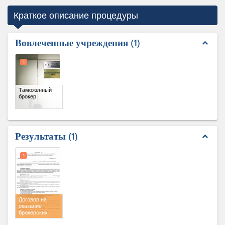
Краткое описание процедуры
Вовлеченные учреждения
1
expand_less
1
Таможенный
брокер
Результаты
1
expand_less
1
Договор на
оказание
брокерских
услуг