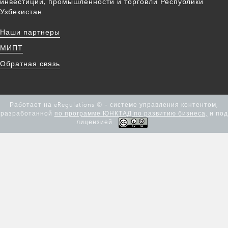
инвестиций, промышленности и торговли Республики
Узбекистан.
Наши партнеры
МИПТ
Обратная связь
Работает на eRegulations © - системе управления контентом,
разработанной
по программе ЮНКТАД по развитию бизнеса,
и под
лицензией