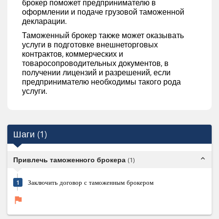
брокер поможет предпринимателю в
оформлении и подаче грузовой таможенной
декларации.
Таможенный брокер также может оказывать
услуги в подготовке внешнеторговых
контрактов, коммерческих и
товаросопроводительных документов, в
получении лицензий и разрешений, если
предпринимателю необходимы такого рода
услуги.
Шаги
(
1
)
expand_less
Привлечь таможенного брокера
(
1
)
1
Заключить договор с таможенным брокером
flag