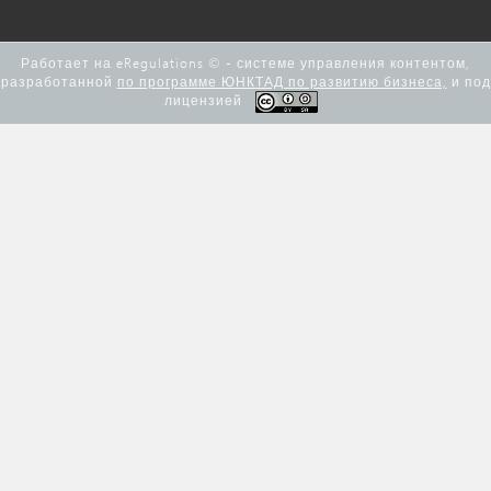
Работает на eRegulations © - системе управления контентом,
разработанной
по программе ЮНКТАД по развитию бизнеса,
и под
лицензией