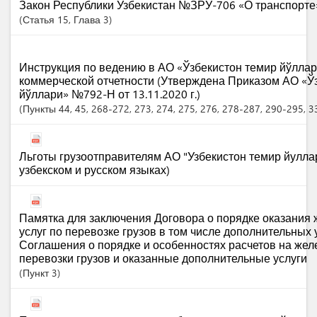
Закон Республики Узбекистан №ЗРУ-706 «О транспорте» 
Статья
15
,
Глава
3
Инструкция по ведению в АО «Ўзбекистон темир йўлла
коммерческой отчетности (Утверждена Приказом АО «Ў
йўллари» №792-Н от 13.11.2020 г.)
Пункты
44
, 45
, 268-272
, 273
, 274
, 275
, 276
, 278-287
, 290-295
, 
Льготы грузоотправителям АО "Узбекистон темир йуллар
узбекском и русском языках)
Памятка для заключения Договора о порядке оказания
услуг по перевозке грузов в том числе дополнительных у
Соглашения о порядке и особенностях расчетов на же
перевозки грузов и оказанные дополнительные услуги
Пункт
3