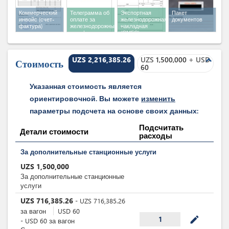
Коммерческий
Телеграмма об
Экспортная
Пакет
инвойс (счет-
оплате за
железнодорожная
документов
фактура)
железнодорожный
накладная
тариф по
(СМГС)
телеграфу
UZS 2,216,385.26
UZS
1,500,000
+
USD
expand_less
Стоимость
60
Указанная стоимость является
ориентировочной. Вы можете
изменить
параметры подсчета на основе своих данных:
Подсчитать
Детали стоимости
расходы
За дополнительные станционные услуги
UZS
1,500,000
За дополнительные станционные
услуги
UZS
716,385.26
-
UZS
716,385.26
за
вагон
USD
60
mode_edit
1
-
USD
60
за
вагон