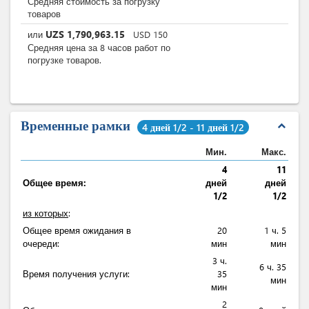
Средняя стоимость за погрузку
товаров
UZS
1,790,963.15
или
USD
150
Средняя цена за 8 часов работ по
погрузке товаров.
Временные рамки
expand_less
4 дней 1/2 - 11 дней 1/2
Мин.
Макс.
4
11
Общее время:
дней
дней
1/2
1/2
из которых
:
Общее время ожидания в
20
1 ч. 5
очереди:
мин
мин
3 ч.
6 ч. 35
Время получения услуги:
35
мин
мин
2