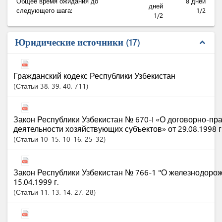
Общее время ожидания до
8 дней
дней
следующего шага:
1/2
1/2
Юридические источники
17
expand_less
Гражданский кодекс Республики Узбекистан
Статьи
38
, 39
, 40
, 711
Закон Республики Узбекистан № 670-I «О договорно-пр
деятельности хозяйствующих субъектов» от 29.08.1998 г
Статьи
10-15
, 10-16
, 25-32
Закон Республики Узбекистан № 766-1 "О железнодорож
15.04.1999 г.
Статьи
11
, 13
, 14
, 27
, 28