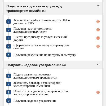
expand_less
Подготовка к доставке груза ж/д
транспортом онлайн
(
5
)
Заключить онлайн соглашение с ТехПД и
language
1
договор с РЖУ
Получить расчет стоимости
language
2
железнодорожных услуг
Внести предоплату за услуги железной
language
3
дороги
Сформировать электронную справку для
language
4
станции
5
Получить разрешение на погрузку и выгрузку
expand_less
Получить кодовое уведомление
(
4
)
Подать заявку на перевозку
6
железнодорожным транспортом
Заключить договор с транспортно-
7
экспедиторской компанией
Оплатить за коды и услуги транспортно-
language
8
экспедиторской компании
9
Получить кодовое уведомление