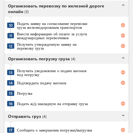
expand_less
Организовать перевозку по железной дороге
онлайн
(
3
)
Подать заявку на согласование перевозки
language
10
груза железнодорожным транспортом
Внести информацию об оплате за услуги
language
11
международных перевозчиков
Получить утвержденную заявку на
language
12
перевозку груза
expand_less
Организовать погрузку груза
(
4
)
Получить уведомление о подаче вагонов
language
13
под погрузку
language
14
Подтвердить подачу вагонов
15
Погрузка
language
16
Подать ж/д накладную на отправку груза
expand_less
Отправить груз
(
4
)
language
17
Сообщить о завершении погрузки/выгрузки