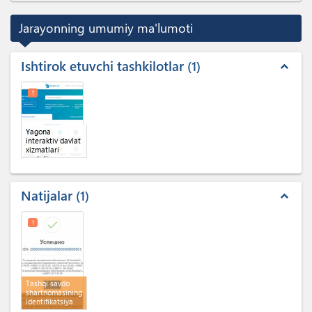
Jarayonning umumiy ma'lumoti
Ishtirok etuvchi tashkilotlar
1
expand_less
1
Yagona
interaktiv davlat
xizmatlari
portali
Natijalar
1
expand_less
1
Tashqi savdo
shartnomasining
identifikatsiya
raqami