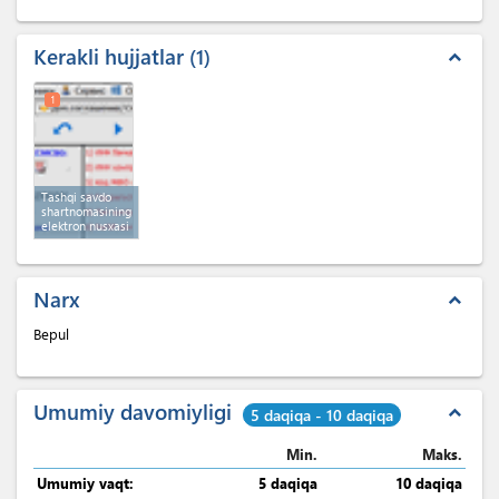
Kerakli hujjatlar
1
expand_less
1
Tashqi savdo
shartnomasining
elektron nusxasi
Narx
expand_less
Bepul
Umumiy davomiyligi
expand_less
5 daqiqa - 10 daqiqa
Min.
Maks.
Umumiy vaqt:
5 daqiqa
10 daqiqa