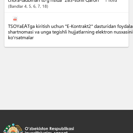
1 Ilova
Bandlar
4
, 5
, 6
, 7
, 18
TSOYaEАTga kiritish uchun "E-Kontrakt2" dasturidan foydal
shartnomasi va unga tegishli hujjatlarning elektron nusxasini
ko'rsatmalar