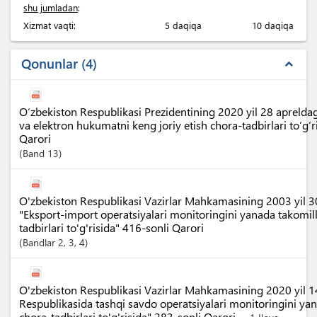
shu jumladan
:
Xizmat vaqti:
5 daqiqa
10 daqiqa
Qonunlar
4
expand_less
O‘zbekiston Respublikasi Prezidentining 2020 yil 28 apreldag
va elektron hukumatni keng joriy etish chora-tadbirlari to‘g‘
Qarori
Band
13
O'zbekiston Respublikasi Vazirlar Mahkamasining 2003 yil 3
"Eksport-import operatsiyalari monitoringini yanada takomill
tadbirlari to'g'risida" 416-sonli Qarori
Bandlar
2
, 3
, 4
O'zbekiston Respublikasi Vazirlar Mahkamasining 2020 yil 
Respublikasida tashqi savdo operatsiyalari monitoringini yan
chora-tadbirlari to'g'risida" 283-sonli Qarori