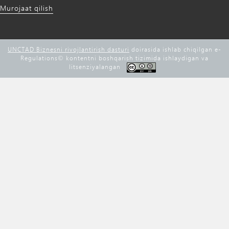
Murojaat qilish
UNCTAD Biznesni rivojlantirish dasturi
doirasida ishlab chiqilgan e-
Regulations©️ kontentni boshqarish tizimida ishlaydigan va
litsenziyalangan