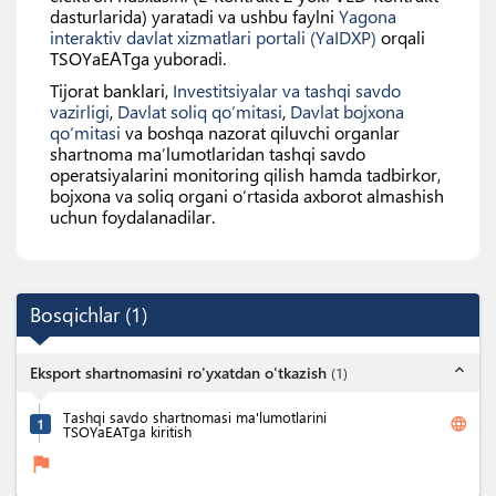
dasturlarida) yaratadi va ushbu faylni
Yagona
interaktiv davlat xizmatlari portali (YaIDXP)
orqali
TSOYaEАTga yuboradi.
Tijorat banklari,
Investitsiyalar va tashqi savdo
vazirligi
,
Davlat soliq qo‘mitasi
,
Davlat bojxona
qo‘mitasi
va boshqa nazorat qiluvchi organlar
shartnoma ma’lumotlaridan tashqi savdo
operatsiyalarini monitoring qilish hamda tadbirkor,
bojxona va soliq organi o‘rtasida axborot almashish
uchun foydalanadilar.
Bosqichlar
(
1
)
expand_less
Eksport shartnomasini ro'yxatdan o'tkazish
(
1
)
Tashqi savdo shartnomasi ma'lumotlarini
language
1
TSOYaEATga kiritish
flag