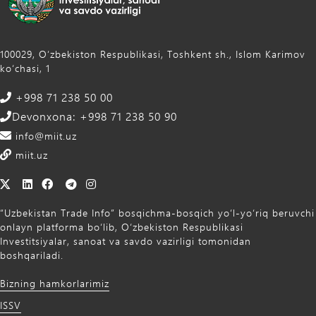
100029, Oʻzbekiston Respublikasi, Toshkent sh., Islom Karimov
ko‘chasi, 1
+998 71 238 50 00
Devonxona: +998 71 238 50 90
info@miit.uz
miit.uz
“Uzbekistan Trade Info” bosqichma-bosqich yo‘l-yo‘riq beruvchi
onlayn platforma bo‘lib, O‘zbekiston Respublikasi
Investitsiyalar, sanoat va savdo vazirligi tomonidan
boshqariladi.
Bizning hamkorlarimiz
ISSV