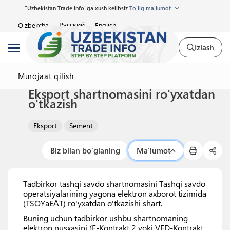
"Uzbekistan Trade Info"ga xush kelibsiz
To'liq ma'lumot
Русский
O'zbekcha
English
Izlash
Murojaat qilish
Eksport shartnomasini ro'yxatdan
o'tkazish
Eksport
Sement
Biz bilan bo'glaning
Ma'lumot
Tadbirkor tashqi savdo shartnomasini Tashqi savdo
operatsiyalarining yagona elektron axborot tizimida
(TSOYaEАT) ro'yxatdan o'tkazishi shart.
Buning uchun tadbirkor ushbu shartnomaning
elektron nusxasini (E-Kontrakt 2 yoki VED-Kontrakt