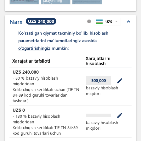
jarayonining
tavsifi,
obyektlari va
uskunalari
haqida
Narx
UZS 240,000
ma'lumot
expand_less
UZS
expand_more
info
Ko'rsatilgan qiymat taxminiy bo'lib, hisoblash
parametrlarini ma'lumotlaringiz asosida
o'zgartirishingiz
mumkin:
Xarajatlarni
Xarajatlar tafsiloti
hisoblash
UZS
240,000
-
80
%
bazaviy hisoblash
mode_edit
300,000
miqdoridan
bazaviy hisoblash
Kelib chiqish sertifikati uchun (TIF TN
miqdori
84-89 kod guruhi tovarlaridan
tashqari)
UZS
0
mode_edit
-
130
%
bazaviy hisoblash
miqdoridan
bazaviy hisoblash
Kelib chiqish sertifikati TIF TN 84-89
miqdori
kod guruhi tovarlari uchun