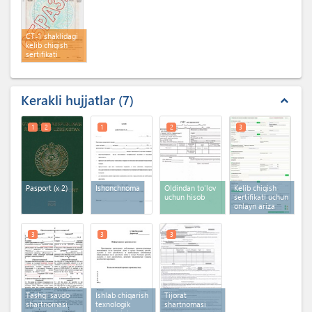
CT-1 shaklidagi
kelib chiqish
sertifikati
Kerakli hujjatlar
7
expand_less
1
2
1
2
3
Pasport
(x 2)
Ishonchnoma
Oldindan to'lov
Kelib chiqish
uchun hisob
sertifikati uchun
onlayn ariza
3
3
3
Tashqi savdo
Ishlab chiqarish
Tijorat
shartnomasi
texnologik
shartnomasi