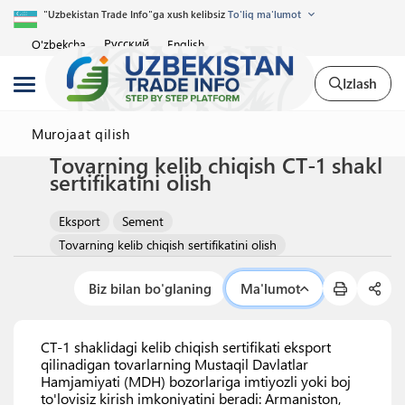
"Uzbekistan Trade Info"ga xush kelibsiz
To'liq ma'lumot
Русский
O'zbekcha
English
Izlash
Murojaat qilish
Tovarning kelib chiqish CT-1 shakl
sertifikatini olish
Eksport
Sement
Tovarning kelib chiqish sertifikatini olish
Biz bilan bo'glaning
Ma'lumot
CT-1 shaklidagi kelib chiqish sertifikati eksport
qilinadigan tovarlarning Mustaqil Davlatlar
Hamjamiyati (MDH) bozorlariga imtiyozli yoki boj
to'lovisiz kirish imkoniyatini beradi: Armaniston,