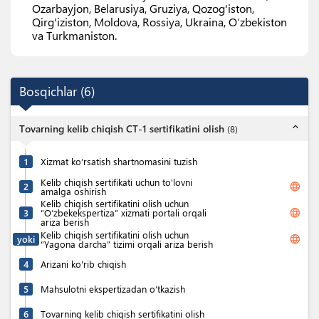
Ozarbayjon, Belarusiya, Gruziya, Qozog'iston,
Qirg'iziston, Moldova, Rossiya, Ukraina, O‘zbekiston
va Turkmaniston.
Bosqichlar
(
6
)
expand_less
Tovarning kelib chiqish CT-1 sertifikatini olish
(
8
)
1
Xizmat ko‘rsatish shartnomasini tuzish
Kelib chiqish sertifikati uchun to'lovni
language
2
amalga oshirish
Kelib chiqish sertifikatini olish uchun
language
3
“O‘zbekekspertiza” xizmati portali orqali
ariza berish
Kelib chiqish sertifikatini olish uchun
language
yoki
“Yagona darcha” tizimi orqali ariza berish
4
Arizani ko'rib chiqish
5
Mahsulotni ekspertizadan o‘tkazish
6
Tovarning kelib chiqish sertifikatini olish