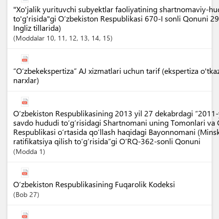
"Xo'jalik yurituvchi subyektlar faoliyatining shartnomaviy-h
to'g'risida"gi O‘zbekiston Respublikasi 670-I sonli Qonuni 2
Ingliz tillarida)
Moddalar
10
, 11
, 12
, 13
, 14
, 15
“O‘zbekekspertiza” AJ xizmatlari uchun tarif (ekspertiza o'tka
narxlar)
O‘zbekiston Respublikasining 2013 yil 27 dekabrdagi “2011-
savdo hududi to‘g‘risidagi Shartnomani uning Tomonlari va 
Respublikasi o‘rtasida qo‘llash haqidagi Bayonnomani (Mins
ratifikatsiya qilish to‘g‘risida”gi O‘RQ-362-sonli Qonuni
Modda
1
O‘zbekiston Respublikasining Fuqarolik Kodeksi
Bob
27