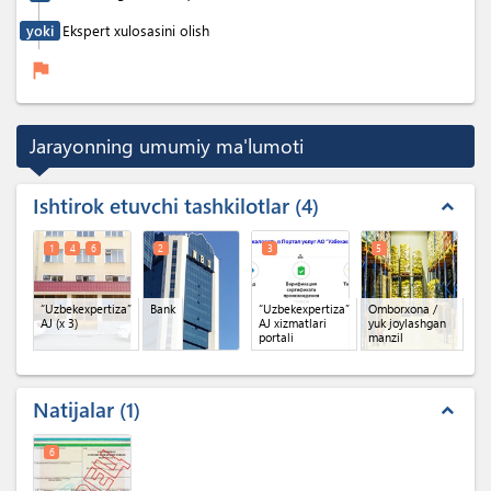
yoki
Ekspert xulosasini olish
flag
Jarayonning umumiy ma'lumoti
Ishtirok etuvchi tashkilotlar
4
expand_less
1
4
6
2
3
5
“Uzbekexpertiza”
Bank
“Uzbekexpertiza”
Omborxona /
AJ
(x 3)
AJ xizmatlari
yuk joylashgan
portali
manzil
Natijalar
1
expand_less
6