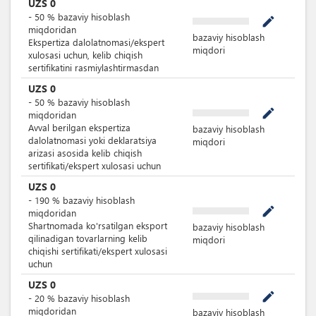
UZS
0
-
50
%
bazaviy hisoblash
mode_edit
miqdoridan
bazaviy hisoblash
Ekspertiza dalolatnomasi/ekspert
miqdori
xulosasi uchun, kelib chiqish
sertifikatini rasmiylashtirmasdan
UZS
0
-
50
%
bazaviy hisoblash
mode_edit
miqdoridan
Avval berilgan ekspertiza
bazaviy hisoblash
dalolatnomasi yoki deklaratsiya
miqdori
arizasi asosida kelib chiqish
sertifikati/ekspert xulosasi uchun
UZS
0
-
190
%
bazaviy hisoblash
mode_edit
miqdoridan
Shartnomada ko'rsatilgan eksport
bazaviy hisoblash
qilinadigan tovarlarning kelib
miqdori
chiqishi sertifikati/ekspert xulosasi
uchun
UZS
0
mode_edit
-
20
%
bazaviy hisoblash
miqdoridan
bazaviy hisoblash