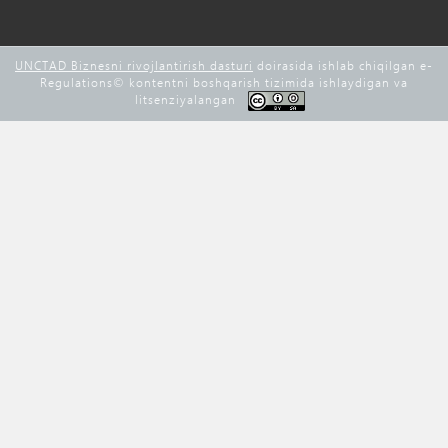
UNCTAD Biznesni rivojlantirish dasturi
doirasida ishlab chiqilgan e-
Regulations©️ kontentni boshqarish tizimida ishlaydigan va
litsenziyalangan