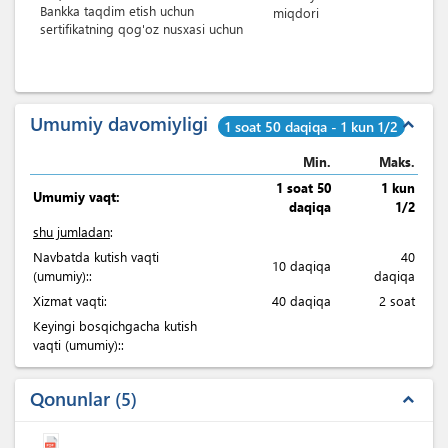
Bankka taqdim etish uchun
miqdori
sertifikatning qog'oz nusxasi uchun
Umumiy davomiyligi
expand_less
1 soat 50 daqiqa - 1 kun 1/2
Min.
Maks.
1 soat 50
1 kun
Umumiy vaqt:
daqiqa
1/2
shu jumladan
:
Navbatda kutish vaqti
40
10 daqiqa
(umumiy)::
daqiqa
Xizmat vaqti:
40 daqiqa
2 soat
Keyingi bosqichgacha kutish
vaqti (umumiy)::
Qonunlar
5
expand_less