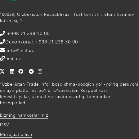
100029, Oʻzbekiston Respublikasi, Toshkent sh., Islom Karimov
ko‘chasi, 1
+998 71 238 50 00
Devonxona: +998 71 238 50 90
info@miit.uz
miit.uz
“Uzbekistan Trade Info” bosqichma-bosqich yo‘l-yo‘riq beruvchi
onlayn platforma bo‘lib, O‘zbekiston Respublikasi
Investitsiyalar, sanoat va savdo vazirligi tomonidan
boshqariladi.
Bizning hamkorlarimiz
ISSV
Murojaat qilish