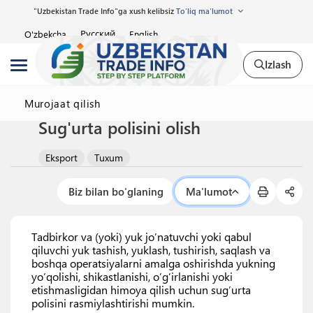
"Uzbekistan Trade Info"ga xush kelibsiz
To'liq ma'lumot
Русский
O'zbekcha
English
Izlash
Murojaat qilish
Sug'urta polisini olish
Eksport
Tuxum
Biz bilan bo'glaning
Ma'lumot
Tadbirkor va (yoki) yuk jo’natuvchi yoki qabul
qiluvchi yuk tashish, yuklash, tushirish, saqlash va
boshqa operatsiyalarni amalga oshirishda yukning
yo’qolishi, shikastlanishi, o’g’irlanishi yoki
etishmasligidan himoya qilish uchun sug’urta
polisini rasmiylashtirishi mumkin.