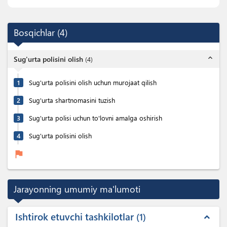
Bosqichlar
(
4
)
expand_less
Sug'urta polisini olish
(
4
)
1
Sug'urta polisini olish uchun murojaat qilish
2
Sug'urta shartnomasini tuzish
3
Sug'urta polisi uchun to'lovni amalga oshirish
4
Sug'urta polisini olish
flag
Jarayonning umumiy ma'lumoti
Ishtirok etuvchi tashkilotlar
1
expand_less