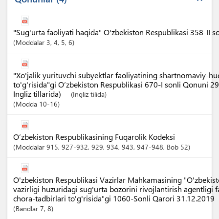
"Sug'urta faoliyati haqida" O'zbekiston Respublikasi 358-II 
Moddalar
3
, 4
, 5
, 6
"Xo'jalik yurituvchi subyektlar faoliyatining shartnomaviy-h
to'g'risida"gi O‘zbekiston Respublikasi 670-I sonli Qonuni 2
Ingliz tillarida)
(Ingliz tilida)
Modda
10-16
O‘zbekiston Respublikasining Fuqarolik Kodeksi
Moddalar
915
, 927-932
, 929
, 934
, 943
, 947-948
,
Bob
52
O'zbekiston Respublikasi Vazirlar Mahkamasining "O'zbekist
vazirligi huzuridagi sug'urta bozorini rivojlantirish agentligi fa
chora-tadbirlari to'g'risida"gi 1060-Sonli Qarori 31.12.2019
Bandlar
7
, 8