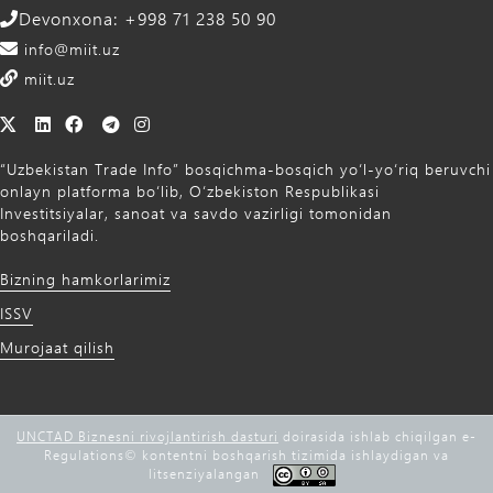
Devonxona: +998 71 238 50 90
info@miit.uz
miit.uz
“Uzbekistan Trade Info” bosqichma-bosqich yo‘l-yo‘riq beruvchi
onlayn platforma bo‘lib, O‘zbekiston Respublikasi
Investitsiyalar, sanoat va savdo vazirligi tomonidan
boshqariladi.
Bizning hamkorlarimiz
ISSV
Murojaat qilish
UNCTAD Biznesni rivojlantirish dasturi
doirasida ishlab chiqilgan e-
Regulations©️ kontentni boshqarish tizimida ishlaydigan va
litsenziyalangan