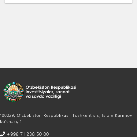
100029, Oʻzbekiston Respublikasi, Toshkent sh., Islom Karimov
ko‘chasi, 1
+998 71 238 50 00