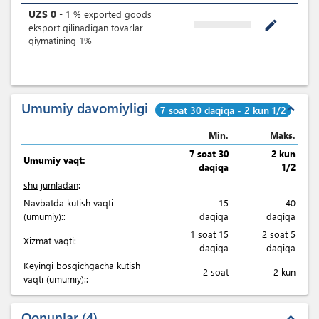
UZS
0
-
1
%
exported goods
mode_edit
eksport qilinadigan tovarlar
qiymatining 1%
Umumiy davomiyligi
expand_less
7 soat 30 daqiqa - 2 kun 1/2
Min.
Maks.
7 soat 30
2 kun
Umumiy vaqt:
daqiqa
1/2
shu jumladan
:
Navbatda kutish vaqti
15
40
(umumiy)::
daqiqa
daqiqa
1 soat 15
2 soat 5
Xizmat vaqti:
daqiqa
daqiqa
Keyingi bosqichgacha kutish
2 soat
2 kun
vaqti (umumiy)::
Qonunlar
4
expand_less