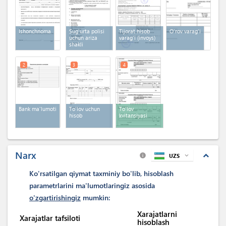
Ishonchnoma
Sug'urta polisi
Tijorat hisob
O‘rov varag‘i
uchun ariza
varag'i (invoys)
shakli
2
3
4
Bank ma'lumoti
To'lov uchun
To'lov
hisob
kvitansiyasi
Narx
expand_less
UZS
expand_more
info
Ko'rsatilgan qiymat taxminiy bo'lib, hisoblash
parametrlarini ma'lumotlaringiz asosida
o'zgartirishingiz
mumkin:
Xarajatlarni
Xarajatlar tafsiloti
hisoblash