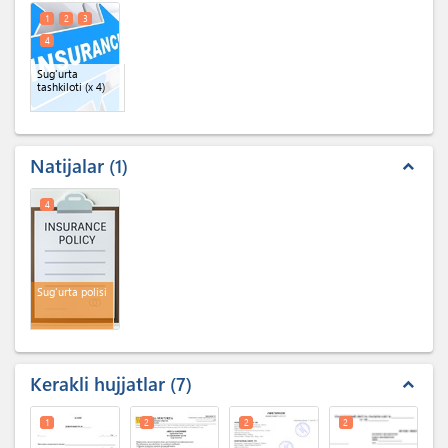
1
2
3
4
Sug'urta
tashkiloti
(x 4)
Natijalar
1
expand_less
4
Sug'urta polisi
Kerakli hujjatlar
7
expand_less
1
2
2
2