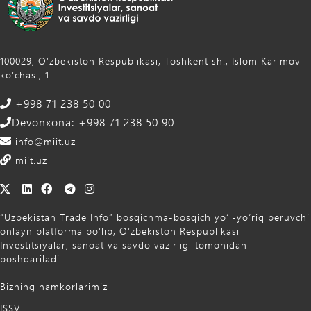
100029, Oʻzbekiston Respublikasi, Toshkent sh., Islom Karimov
ko‘chasi, 1
+998 71 238 50 00
Devonxona: +998 71 238 50 90
info@miit.uz
miit.uz
“Uzbekistan Trade Info” bosqichma-bosqich yo‘l-yo‘riq beruvchi
onlayn platforma bo‘lib, O‘zbekiston Respublikasi
Investitsiyalar, sanoat va savdo vazirligi tomonidan
boshqariladi.
Bizning hamkorlarimiz
ISSV