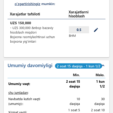
o'zgartirishingiz
mumkin:
Xarajatlarni
Xarajatlar tafsiloti
hisoblash
UZS
150,000
-
UZS
300,000
&nbsp
bazaviy
mode_edit
0.5
hisoblash miqdori
BHM
Bojxona rasmiylashtiruvi uchun
bojxona yig'imlari
Umumiy davomiyligi
expand_less
2 soat 15 daqiqa - 1 kun 1/2
Min.
Maks.
2 soat 15
1 kun
Umumiy vaqt:
daqiqa
1/2
shu jumladan
:
Navbatda kutish vaqti
10
30
(umumiy)::
daqiqa
daqiqa
1 soat 5
2 soat 10
Xizmat vaqti: