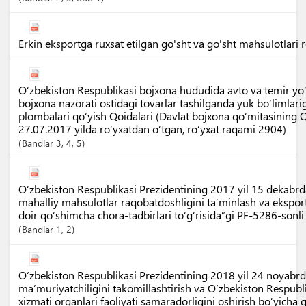
Erkin eksportga ruxsat etilgan go'sht va go'sht mahsulotlari r
O‘zbekiston Respublikasi bojxona hududida avto va temir yo‘l
bojxona nazorati ostidagi tovarlar tashilganda yuk bo‘limlar
plombalari qo‘yish Qoidalari (Davlat bojxona qo‘mitasining Q
27.07.2017 yilda ro‘yxatdan o‘tgan, ro‘yxat raqami 2904)
Bandlar
3
, 4
, 5
O‘zbekiston Respublikasi Prezidentining 2017 yil 15 dekabrd
mahalliy mahsulotlar raqobatdoshligini ta’minlash va eksport
doir qo‘shimcha chora-tadbirlari to‘g‘risida”gi PF-5286-sonl
Bandlar
1
, 2
O‘zbekiston Respublikasi Prezidentining 2018 yil 24 noyabr
ma’muriyatchiligini takomillashtirish va O‘zbekiston Respubl
xizmati organlari faoliyati samaradorligini oshirish bo‘yicha