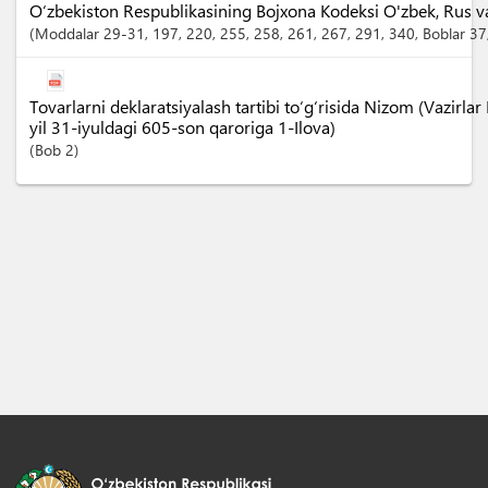
O‘zbekiston Respublikasining Bojxona Kodeksi O'zbek, Rus va I
Moddalar
29-31
, 197
, 220
, 255
, 258
, 261
, 267
, 291
, 340
,
Boblar
37
Tovarlarni deklaratsiyalash tartibi to‘g‘risida Nizom (Vazir
yil 31-iyuldagi 605-son qaroriga 1-Ilova)
Bob
2