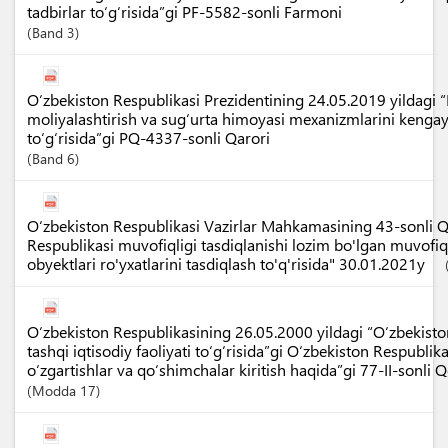
tadbirlar to‘g‘risida”gi PF-5582-sonli Farmoni
Band
3
O‘zbekiston Respublikasi Prezidentining 24.05.2019 yildagi “E
moliyalashtirish va sug‘urta himoyasi mexanizmlarini kengayt
to‘g‘risida”gi PQ-4337-sonli Qarori
Band
6
O‘zbekiston Respublikasi Vazirlar Mahkamasining 43-sonli Q
Respublikasi muvofiqligi tasdiqlanishi lozim bo'lgan muvofiq
obyektlari ro'yxatlarini tasdiqlash to'q'risida" 30.01.2021y
O‘zbekiston Respublikasining 26.05.2000 yildagi “O‘zbekist
tashqi iqtisodiy faoliyati to‘g‘risida”gi O‘zbekiston Respubli
o‘zgartishlar va qo‘shimchalar kiritish haqida”gi 77-II-sonli 
Modda
17