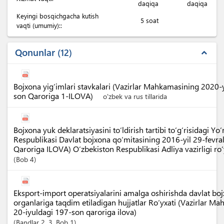
daqiqa
daqiqa
Keyingi bosqichgacha kutish
5 soat
vaqti (umumiy)::
Qonunlar
12
expand_less
Bojxona yig‘imlari stavkalari (Vazirlar Mahkamasining 2020-
son Qaroriga 1-ILOVA)
o'zbek va rus tillarida
Bojxona yuk deklaratsiyasini to‘ldirish tartibi to‘g‘risidagi Y
Respublikasi Davlat bojxona qo‘mitasining 2016-yil 29-fevr
Qaroriga ILOVA) O‘zbekiston Respublikasi Adliya vazirligi r
Bob
4
Eksport-import operatsiyalarini amalga oshirishda davlat boj
organlariga taqdim etiladigan hujjatlar Ro‘yxati (Vazirlar M
20-iyuldagi 197-son qaroriga ilova)
Bandlar
2
, 3
,
Bob
1