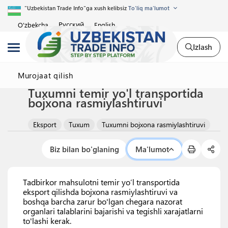
"Uzbekistan Trade Info"ga xush kelibsiz
To'liq ma'lumot
Русский
O'zbekcha
English
Izlash
Murojaat qilish
Tuxumni temir yo'l transportida
bojxona rasmiylashtiruvi
Eksport
Tuxum
Tuxumni bojxona rasmiylashtiruvi
Biz bilan bo'glaning
Ma'lumot
Tadbirkor mahsulotni temir yo’l transportida
eksport qilishda bojxona rasmiylashtiruvi va
boshqa barcha zarur bo'lgan chegara nazorat
organlari talablarini bajarishi va tegishli xarajatlarni
to'lashi kerak.