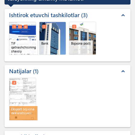
Ishtirok etuvchi tashkilotlar
3
expand_less
1
3
4
2
5
TIF
Bank
Bojxona posti
qatnashchisining
shaxsiy
kabineti
(x 3)
Natijalar
1
expand_less
4
Eksport bojxona
deklaratsiyasi