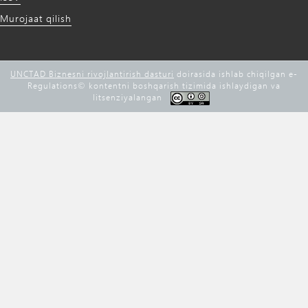
Murojaat qilish
UNCTAD Biznesni rivojlantirish dasturi
doirasida ishlab chiqilgan e-
Regulations©️ kontentni boshqarish tizimida ishlaydigan va
litsenziyalangan