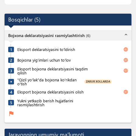
Bosqichlar
(
5
)
expand_less
Bojxona deklaratsiyasini rasmiylashtirish
(
6
)
language
1
Eksport deklaratsiyasini to'ldirish
language
2
Bojxona yig’imlari uchun to’lov
Eksport bojxona deklaratsiyasini taqdim
language
3
qilish
“Qizil yo‘lak”da bojxona ko'rikdan
ZARUR XOLLARDA
★
o'tish
language
4
Eksport bojxona deklaratsiyasini olish
Yukni yetkazib berish hujjatlarini
5
rasmiylashtirish
flag
Jarayonning umumiy ma'lumoti