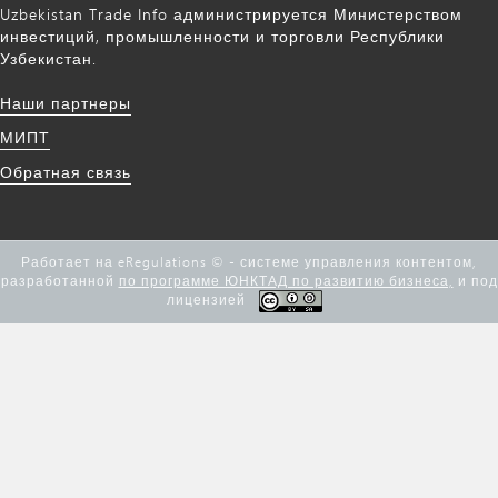
Uzbekistan Trade Info администрируется Министерством
инвестиций, промышленности и торговли Республики
Узбекистан.
Наши партнеры
МИПТ
Обратная связь
Работает на eRegulations © - системе управления контентом,
разработанной
по программе ЮНКТАД по развитию бизнеса,
и под
лицензией