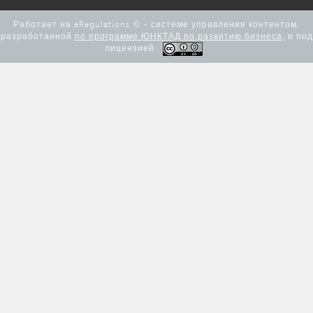
Работает на eRegulations © - системе управления контентом,
разработанной
по программе ЮНКТАД по развитию бизнеса,
и под
лицензией