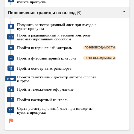
пункта пропуска
expand_less
Пересечение границы на выезд
(
9
)
Получить регистрационный лист при въезде в
9
пункт пропуска
Пройти радиационный и весовой контроль
10
автоматизированным способом
Пройти ветеринарный контроль
ПО НЕОБХОДИМОСТИ
★
Пройти фитосанитарный контроль
ПО НЕОБХОДИМОСТИ
★
11
Пройти осмотр автотранспорта
Пройти таможенный досмотр автотранспорта
или
и груза
12
Пройти таможенное оформление
13
Пройти паспортный контроль
Сдать регистрационный лист при выезде из
14
пункта пропуска
flag