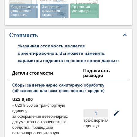
Свидетельство о
Экспортная
Транзитная
допущении к
декларация
декларация
перевозке
страны
скоропортящихся
экспортера
(x 2)
продуктов
(x 2)
Стоимость
expand_less
Указанная стоимость является
ориентировочной. Вы можете
изменить
параметры подсчета на основе своих данных:
Подсчитать
Детали стоимости
расходы
Сборы за ветеринарно-санитарную обработку
(обязательно для всех транспортных средств)
UZS
9,500
-
UZS
9,500
за
транспортную
единицу
mode_edit
1
за оформление ветеринарных
транспортная
документов на транспортные
единица
средства, прошедшие
ветеринарно-санитарную