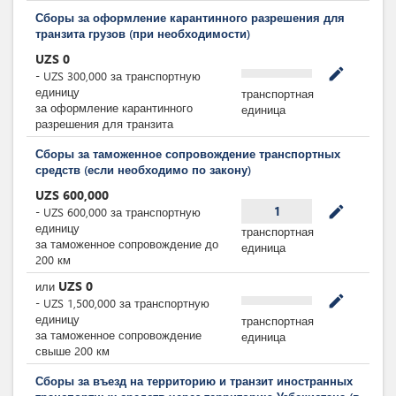
Сборы за оформление карантинного разрешения для
транзита грузов (при необходимости)
UZS
0
mode_edit
-
UZS
300,000
за
транспортную
единицу
транспортная
за оформление карантинного
единица
разрешения для транзита
Сборы за таможенное сопровождение транспортных
средств (если необходимо по закону)
UZS
600,000
mode_edit
1
-
UZS
600,000
за
транспортную
единицу
транспортная
за таможенное сопровождение до
единица
200 км
UZS
0
или
mode_edit
-
UZS
1,500,000
за
транспортную
единицу
транспортная
за таможенное сопровождение
единица
свыше 200 км
Сборы за въезд на территорию и транзит иностранных