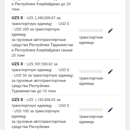
и Республики Азербайджан до 20
тонн
UZS
0
-
UZS
2,390,000.07
за
транспортную единицу
USD
0
-
USD
200
за
транспортную
mode_edit
единицу
транспортная
за грузовые автотранспортные
единица
средства Республики Таджикистан
и Республики Азербайджан свыше
20 тонн
UZS
0
-
UZS
597,500.02
за
транспортную единицу
USD
0
mode_edit
-
USD
50
за
транспортную единицу
транспортная
за грузовые автотранспортные
единица
средства Республики
Туркменистан до 10 тонн
UZS
0
-
UZS
1,195,000.03
за
транспортную единицу
USD
0
mode_edit
-
USD
100
за
транспортную
единицу
транспортная
за грузовые автотранспортные
единица
средства Республики