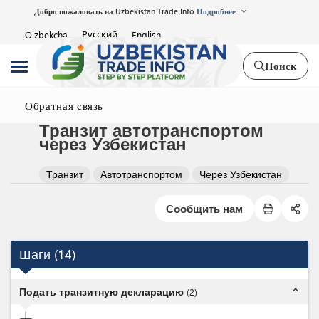
Добро пожаловать на Uzbekistan Trade Info
Подробнее
Русский
O'zbekcha
English
Поиск
Обратная связь
Транзит автотранспортом
через Узбекистан
Транзит
Автотранспортом
Через Узбекистан
Сообщить нам
Шаги
(
14
)
expand_less
Подать транзитную декларацию
(
2
)