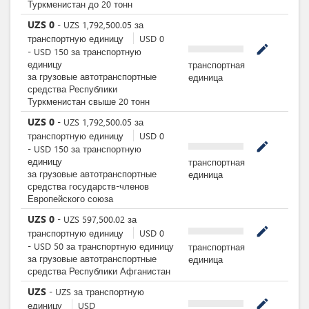
Туркменистан до 20 тонн
UZS
0
-
UZS
1,792,500.05
за
транспортную единицу
USD
0
mode_edit
-
USD
150
за
транспортную
единицу
транспортная
за грузовые автотранспортные
единица
средства Республики
Туркменистан свыше 20 тонн
UZS
0
-
UZS
1,792,500.05
за
транспортную единицу
USD
0
mode_edit
-
USD
150
за
транспортную
единицу
транспортная
за грузовые автотранспортные
единица
средства государств-членов
Европейского союза
UZS
0
-
UZS
597,500.02
за
mode_edit
транспортную единицу
USD
0
-
USD
50
за
транспортную единицу
транспортная
за грузовые автотранспортные
единица
средства Республики Афганистан
UZS
-
UZS
за
транспортную
mode_edit
единицу
USD