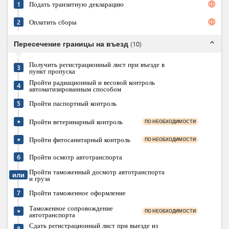
language
1
Подать транзитную декларацию
language
2
Оплатить сборы
expand_less
Пересечение границы на въезд
(
10
)
Получить регистрационный лист при въезде в
3
пункт пропуска
Пройти радиационный и весовой контроль
4
автоматизированным способом
5
Пройти паспортный контроль
Пройти ветеринарный контроль
ПО НЕОБХОДИМОСТИ
★
Пройти фитосанитарный контроль
ПО НЕОБХОДИМОСТИ
★
6
Пройти осмотр автотранспорта
Пройти таможенный досмотр автотранспорта
или
и груза
7
Пройти таможенное оформление
Таможенное сопровождение
ПО НЕОБХОДИМОСТИ
★
автотранспорта
Сдать регистрационный лист при выезде из
8