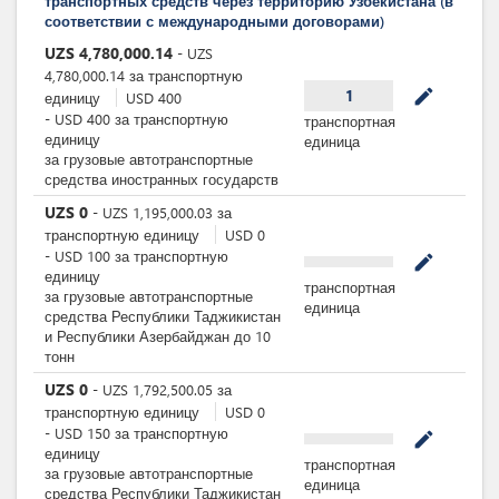
транспортных средств через территорию Узбекистана (в
соответствии с международными договорами)
UZS
4,780,000.14
-
UZS
4,780,000.14
за
транспортную
mode_edit
1
единицу
USD
400
-
USD
400
за
транспортную
транспортная
единицу
единица
за грузовые автотранспортные
средства иностранных государств
UZS
0
-
UZS
1,195,000.03
за
транспортную единицу
USD
0
-
USD
100
за
транспортную
mode_edit
единицу
транспортная
за грузовые автотранспортные
единица
средства Республики Таджикистан
и Республики Азербайджан до 10
тонн
UZS
0
-
UZS
1,792,500.05
за
транспортную единицу
USD
0
-
USD
150
за
транспортную
mode_edit
единицу
транспортная
за грузовые автотранспортные
единица
средства Республики Таджикистан