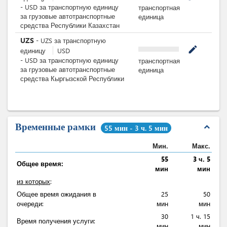
-
USD
за
транспортную единицу
транспортная
за грузовые автотранспортные
единица
средства Республики Казахстан
UZS
-
UZS
за
транспортную
mode_edit
единицу
USD
-
USD
за
транспортную единицу
транспортная
за грузовые автотранспортные
единица
средства Кыргызской Республики
Временные рамки
expand_less
55 мин - 3 ч. 5 мин
Мин.
Макс.
55
3 ч. 5
Общее время:
мин
мин
из которых
:
Общее время ожидания в
25
50
очереди:
мин
мин
30
1 ч. 15
Время получения услуги:
мин
мин