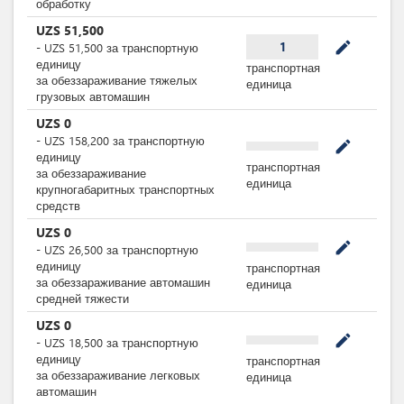
обработку
UZS
51,500
mode_edit
1
-
UZS
51,500
за
транспортную
единицу
транспортная
за обеззараживание тяжелых
единица
грузовых автомашин
UZS
0
-
UZS
158,200
за
транспортную
mode_edit
единицу
транспортная
за обеззараживание
единица
крупногабаритных транспортных
средств
UZS
0
mode_edit
-
UZS
26,500
за
транспортную
единицу
транспортная
за обеззараживание автомашин
единица
средней тяжести
UZS
0
mode_edit
-
UZS
18,500
за
транспортную
единицу
транспортная
за обеззараживание легковых
единица
автомашин