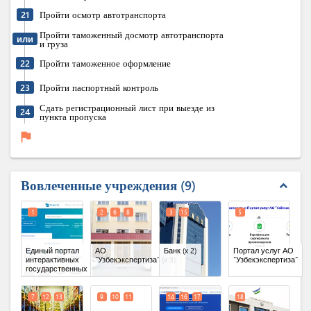
21
Пройти осмотр автотранспорта
Пройти таможенный досмотр автотранспорта
или
и груза
22
Пройти таможенное оформление
23
Пройти паспортный контроль
Сдать регистрационный лист при выезде из
24
пункта пропуска
flag
Вовлеченные учреждения
9
expand_less
1
2
6
8
3
15
5
Единый портал
АО
Банк
(x 2)
Портал услуг АО
интерактивных
"Узбекэкспертиза"
(x 3)
"Узбекэкспертиза"
государственных
услуг
7
12
13
9
10
11
14
16
17
18