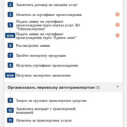
2
Заключить договор на оказание услуг
language
3
Оплатить за сертификат происхождения
Подать заявку на сертификат
language
5
происхождения через портал услуг АО
"Узбекэкспертиза"
Подать заявку на сертификат
language
или
происхождения через "Единое окно"
6
Рассмотрение заявки
7
Пройти экспертизу продукции
8
Получить сертификат происхождения
или
Получить экспертное заключение
expand_less
Организовать перевозку автотранспортом
(
5
)
9
Запрос на грузовое транспортное средство
Заключить контракт с транспортной
10
компанией
11
Оплатить за транспортные услуги