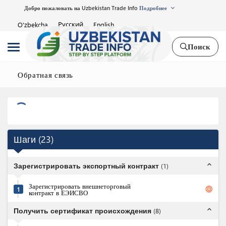
Добро пожаловать на Uzbekistan Trade Info
Подробнее
Русский
O'zbekcha
English
Поиск
Обратная связь
Шаги
(
23
)
expand_less
Зарегистрировать экспортный контракт
(
1
)
Зарегистрировать внешнеторговый
language
1
контракт в ЕЭИСВО
expand_less
Получить сертификат происхождения
(
8
)