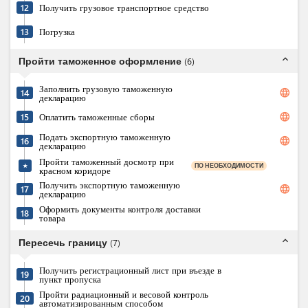
12
Получить грузовое транспортное средство
13
Погрузка
expand_less
Пройти таможенное оформление
(
6
)
Заполнить грузовую таможенную
language
14
декларацию
language
15
Оплатить таможенные сборы
Подать экспортную таможенную
language
16
декларацию
Пройти таможенный досмотр при
ПО НЕОБХОДИМОСТИ
★
красном коридоре
Получить экспортную таможенную
language
17
декларацию
Оформить документы контроля доставки
18
товара
expand_less
Пересечь границу
(
7
)
Получить регистрационный лист при въезде в
19
пункт пропуска
Пройти радиационный и весовой контроль
20
автоматизированным способом