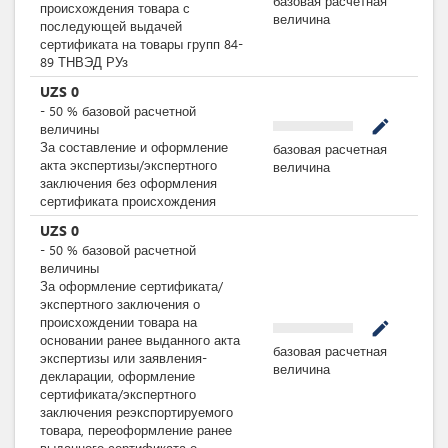
базовая расчетная
происхождения товара с
величина
последующей выдачей
сертификата на товары групп 84-
89 ТНВЭД РУз
UZS
0
-
50
%
базовой расчетной
mode_edit
величины
За составление и оформление
базовая расчетная
акта экспертизы/экспертного
величина
заключения без оформления
сертификата происхождения
UZS
0
-
50
%
базовой расчетной
величины
За оформление сертификата/
экспертного заключения о
происхождении товара на
mode_edit
основании ранее выданного акта
базовая расчетная
экспертизы или заявления-
величина
декларации, оформление
сертификата/экспертного
заключения реэкспортируемого
товара, переоформление ранее
выданного сертификата о