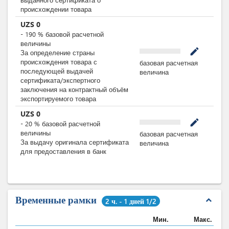
происхождении товара
UZS
0
-
190
%
базовой расчетной
величины
mode_edit
За определение страны
происхождения товара с
базовая расчетная
последующей выдачей
величина
сертификата/экспертного
заключения на контрактный объём
экспортируемого товара
UZS
0
mode_edit
-
20
%
базовой расчетной
величины
базовая расчетная
За выдачу оригинала сертификата
величина
для предоставления в банк
Временные рамки
expand_less
2 ч. - 1 дней 1/2
Мин.
Макс.