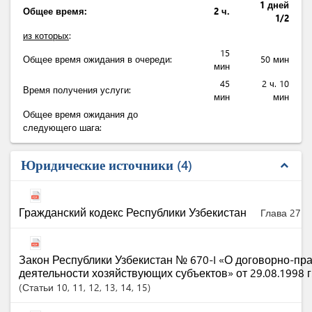
1 дней
Общее время:
2 ч.
1/2
из которых
:
15
Общее время ожидания в очереди:
50 мин
мин
45
2 ч. 10
Время получения услуги:
мин
мин
Общее время ожидания до
следующего шага:
Юридические источники
4
expand_less
Гражданский кодекс Республики Узбекистан
Глава 27
Закон Республики Узбекистан № 670-I «О договорно-пр
деятельности хозяйствующих субъектов» от 29.08.1998 г
Статьи
10
, 11
, 12
, 13
, 14
, 15