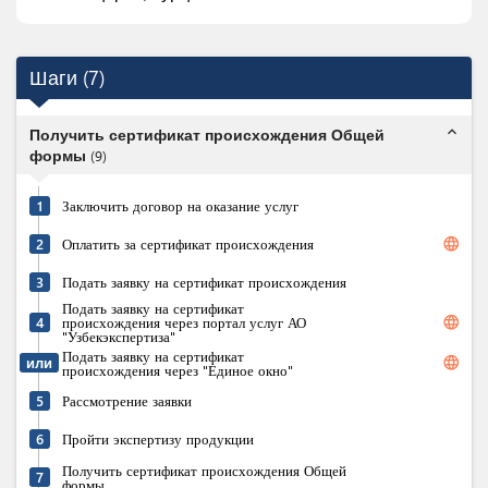
Шаги
(
7
)
expand_less
Получить сертификат происхождения Общей
формы
(
9
)
1
Заключить договор на оказание услуг
language
2
Оплатить за сертификат происхождения
3
Подать заявку на сертификат происхождения
Подать заявку на сертификат
language
4
происхождения через портал услуг АО
"Узбекэкспертиза"
Подать заявку на сертификат
language
или
происхождения через "Единое окно"
5
Рассмотрение заявки
6
Пройти экспертизу продукции
Получить сертификат происхождения Общей
7
формы