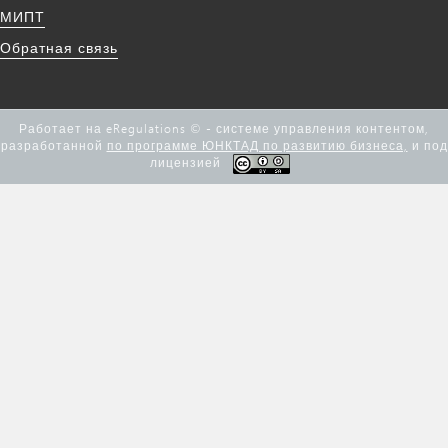
МИПТ
Обратная связь
Работает на eRegulations © - системе управления контентом,
разработанной
по программе ЮНКТАД по развитию бизнеса,
и под
лицензией