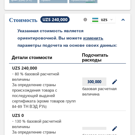
пользования
экспортера
земельным
участком
(x 2)
Стоимость
UZS 240,000
expand_less
UZS
expand_more
info
Указанная стоимость является
ориентировочной. Вы можете
изменить
параметры подсчета на основе своих данных:
Подсчитать
Детали стоимости
расходы
UZS
240,000
-
80
%
базовой расчетной
величины
mode_edit
300,000
За определение страны
базовая расчетная
происхождения товара с
величина
последующей выдачей
сертификата (кроме товаров групп
84-89 ТН ВЭД РУз)
UZS
0
-
130
%
базовой расчетной
величины
mode_edit
За определение страны