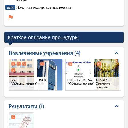
или
Получить экспертное заключение
flag
Краткое описание процедуры
Вовлеченные учреждения
4
expand_less
1
3
5
2
4
6
7
АО
Банк
Портал услуг АО
Склад /
"Узбекэкспертиза"
(x 4)
"Узбекэкспертиза"
Хранение
товаров
Результаты
1
expand_less
7