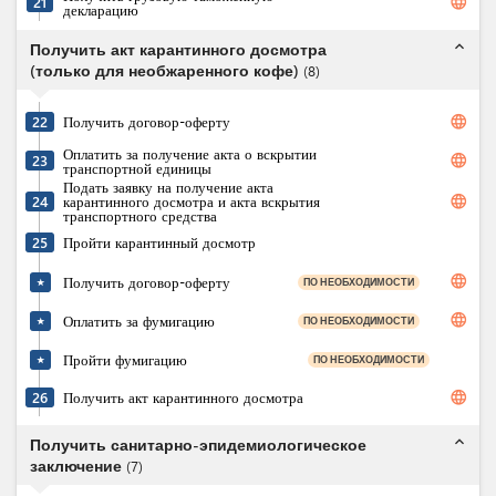
language
21
декларацию
expand_less
Получить акт карантинного досмотра
(только для необжаренного кофе)
(
8
)
language
22
Получить договор-оферту
Оплатить за получение акта о вскрытии
language
23
транспортной единицы
Подать заявку на получение акта
language
24
карантинного досмотра и акта вскрытия
транспортного средства
25
Пройти карантинный досмотр
language
Получить договор-оферту
ПО НЕОБХОДИМОСТИ
★
language
Оплатить за фумигацию
ПО НЕОБХОДИМОСТИ
★
Пройти фумигацию
ПО НЕОБХОДИМОСТИ
★
language
26
Получить акт карантинного досмотра
expand_less
Получить санитарно-эпидемиологическое
заключение
(
7
)