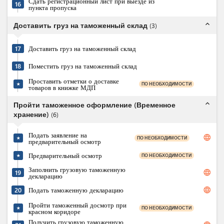
Сдать регистрационный лист при выезде из
16
пункта пропуска
expand_less
Доставить груз на таможенный склад
(
3
)
17
Доставить груз на таможенный склад
18
Поместить груз на таможенный склад
Проставить отметки о доставке
ПО НЕОБХОДИМОСТИ
★
товаров в книжке МДП
expand_less
Пройти таможенное оформление (Временное
хранение)
(
6
)
Подать заявление на
language
ПО НЕОБХОДИМОСТИ
★
предварительный осмотр
Предварительный осмотр
ПО НЕОБХОДИМОСТИ
★
Заполнить грузовую таможенную
language
19
декларацию
language
20
Подать таможенную декларацию
Пройти таможенный досмотр при
ПО НЕОБХОДИМОСТИ
★
красном коридоре
Получить грузовую таможенную