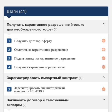
Шаги
(
41
)
expand_less
Получить карантинное разрешение (только
для необжаренного кофе)
(
4
)
language
1
Получить договор-оферту
language
2
Оплатить за карантинное разрешение
language
3
Подать заявку на карантинное разрешение
language
4
Получить карантинное разрешение
expand_less
Зарегистрировать импортный контракт
(
1
)
Зарегистрировать внешнеторговый
language
5
контракт в ЕЭИСВО
expand_less
Заключить договор с таможенным
складом
(
2
)