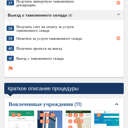
Получить импортную таможенную
language
37
декларацию
expand_less
Выезд с таможенного склада
(
4
)
Получить счет на оплату за услуги
38
таможенного склада
language
39
Оплатить за услуги таможенного склада
40
Получить пропуск на выезд
41
Выезд с таможенного склада
flag
Краткое описание процедуры
Вовлеченные учреждения
11
expand_less
1
22
2
7
23
3
4
24
5
32
39
26
27
28
33