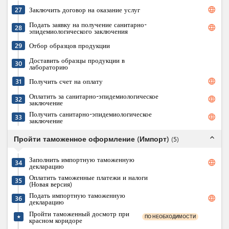
language
27
Заключить договор на оказание услуг
Подать заявку на получение санитарно-
language
28
эпидемиологического заключения
29
Отбор образцов продукции
Доставить образцы продукции в
30
лабораторию
language
31
Получить счет на оплату
Оплатить за санитарно-эпидемиологическое
language
32
заключение
Получить санитарно-эпидемиологическое
language
33
заключение
expand_less
Пройти таможенное оформление (Импорт)
(
5
)
Заполнить импортную таможенную
language
34
декларацию
Оплатить таможенные платежи и налоги
35
(Новая версия)
Подать импортную таможенную
language
36
декларацию
Пройти таможенный досмотр при
ПО НЕОБХОДИМОСТИ
★
красном коридоре