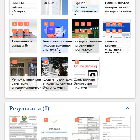
Личный
Банк
(x 5)
Единая
Единый портал
кабинет
система
интерактивных
(Оферта)
обслуживания
государственных
Агентства по
"Единое
услуг
карантину и
окно"
(x 7)
защите
6
17
18
8
9
10
11
12
19
20
21
растений
(x 2)
25
29
38
13
14
15
34
36
37
40
41
16
Таможенный
Автоматизированная
Государственный
Личный
склад
(x 8)
информационная
пограничный
кабинет
система "E-
пропускной
участника
tranzit"
(x 2)
пункт
(x 7)
ВЭД
(x 6)
30
31
35
Региональный центр
Комитет санитарно-
Электронные
санитарно-
эпидемиологического
банковские
эпидемиологической
благополучия и
платежи
службы
общественного
здоровья Республики
Узбекистан
Результаты
8
expand_less
4
5
15
18