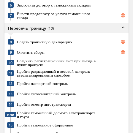
6
Заключить договор с таможенным складом
Внести предоплату за услуги таможенного
language
7
склада
expand_less
Пересечь границу
(
10
)
language
8
Подать транзитную декларацию
language
9
Оплатить сборы
Получить регистрационный лист при въезде в
10
пункт пропуска
Пройти радиационный и весовой контроль
11
автоматизированным способом
12
Пройти паспортный контроль
13
Пройти фитосанитарный контроль
14
Пройти осмотр автотранспорта
Пройти таможенный досмотр автотранспорта
или
и груза
15
Пройти таможенное оформление