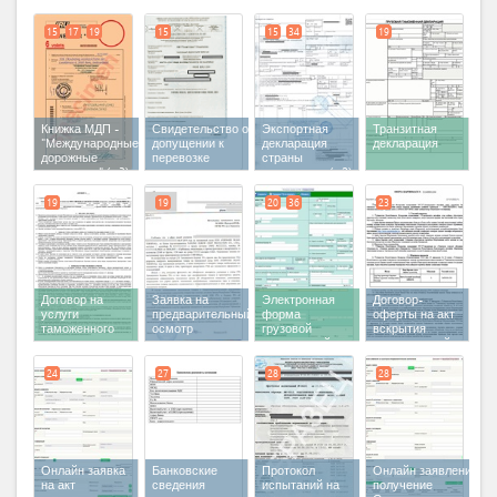
экспортера
(x 3)
15
17
19
15
15
34
19
Книжка МДП -
Свидетельство о
Экспортная
Транзитная
"Международные
допущении к
декларация
декларация
дорожные
перевозке
страны
перевозки"
(x 3)
скоропортящихся
экспортера
(x 2)
продуктов
19
19
20
36
23
Договор на
Заявка на
Электронная
Договор-
услуги
предварительный
форма
оферты на акт
таможенного
осмотр
грузовой
вскрытия
склада
таможенной
транспортной
декларации
(x 2)
единицы
24
27
28
28
Онлайн заявка
Банковские
Протокол
Онлайн заявление на
на акт
сведения
испытаний на
получение