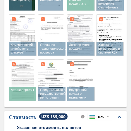
предоплату
получение
Сертификата
происхождения
на
экспортируемую
3
3
3
6
продукцию
Коммерческий
Описание
Договор купли-
Заявка на
инвойс (счет-
технологического
продажи
регистрацию в
фактура)
процесса
системе REX
производства и
сведения об
объектах и
6
6
6
оборудовании
Акт экспертизы
Свидетельство о
Внутренний
государственной
приказ о
регистрации
назначении
директора
Стоимость
UZS 135,000
expand_less
UZS
expand_more
info
Указанная стоимость является