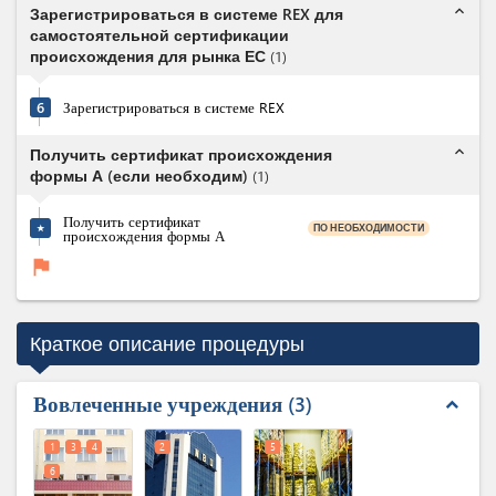
expand_less
Зарегистрироваться в системе REX для
самостоятельной сертификации
происхождения для рынка ЕС
(
1
)
6
Зарегистрироваться в системе REX
expand_less
Получить сертификат происхождения
формы А (если необходим)
(
1
)
Получить сертификат
ПО НЕОБХОДИМОСТИ
★
происхождения формы А
flag
Краткое описание процедуры
Вовлеченные учреждения
3
expand_less
1
3
4
2
5
6