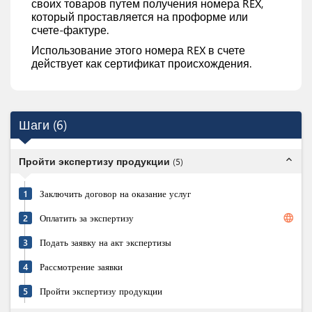
своих товаров путем получения номера REX,
который проставляется на проформе или
счете-фактуре.
Использование этого номера REX в счете
действует как сертификат происхождения.
Шаги
(
6
)
expand_less
Пройти экспертизу продукции
(
5
)
1
Заключить договор на оказание услуг
language
2
Оплатить за экспертизу
3
Подать заявку на акт экспертизы
4
Рассмотрение заявки
5
Пройти экспертизу продукции