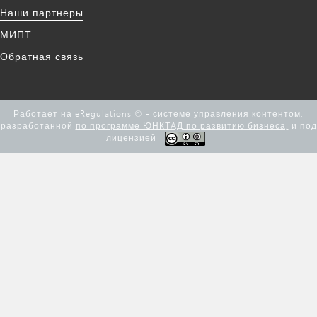
Наши партнеры
МИПТ
Обратная связь
Работает на eRegulations © - системе управления контентом,
разработанной
по программе ЮНКТАД по развитию бизнеса,
и под
лицензией