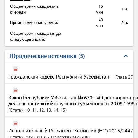
Общее время ожидания в
15
1 ч.
очереди:
мин
40
Время получения услуги:
2 ч.
мин
Общее время ожидания до
следующего шага:
Юридические источники
5
expand_less
Гражданский кодекс Республики Узбекистан
Глава 27
Закон Республики Узбекистан № 670-I «О договорно-пр
деятельности хозяйствующих субъектов» от 29.08.1998 г
Статьи
10
, 11
, 12
, 13
, 14
, 15
Исполнительный Регламент Комиссии (ЕС) 2015/2447
Статьи
79(4)
, 80
, 86
, Приложение22-06