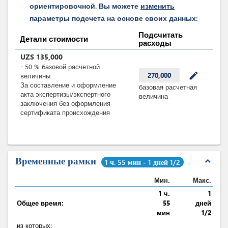
ориентировочной. Вы можете
изменить
параметры подсчета на основе своих данных:
Подсчитать
Детали стоимости
расходы
UZS
135,000
-
50
%
базовой расчетной
mode_edit
270,000
величины
За составление и оформление
базовая расчетная
акта экспертизы/экспертного
величина
заключения без оформления
сертификата происхождения
Временные рамки
expand_less
1 ч. 55 мин - 1 дней 1/2
Мин.
Макс.
1 ч.
1
Общее время:
55
дней
мин
1/2
из которых
: