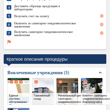
Доставить образцы продукции в
4
лабораторию
language
5
Получить счет на оплату
Оплатить за санитарно-эпидемиологическое
language
6
заключение
Получить санитарно-эпидемиологическое
language
7
заключение
flag
Краткое описание процедуры
Вовлеченные учреждения
5
expand_less
1
2
7
3
4
5
Единая
Таможенный
Региональный центр
Комитет санитарно-
система
склад
санитарно-
эпидемиологического
обслуживания
эпидемиологической
благополучия и
"Единое
службы
общественного
окно"
(x 3)
здоровья Республики