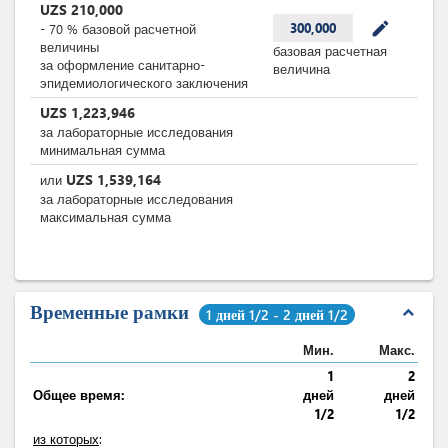
UZS
210,000
mode_edit
300,000
-
70
%
базовой расчетной
величины
базовая расчетная
за оформление санитарно-
величина
эпидемиологического заключения
UZS
1,223,946
за лабораторные исследования
минимальная сумма
UZS
1,539,164
или
за лабораторные исследования
максимальная сумма
Временные рамки
expand_less
1 дней 1/2 - 2 дней 1/2
Мин.
Макс.
1
2
Общее время:
дней
дней
1/2
1/2
из которых
: