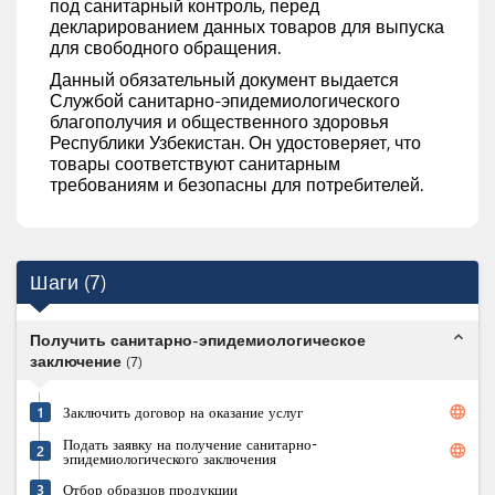
под санитарный контроль, перед
декларированием данных товаров для выпуска
для свободного обращения.
Данный обязательный документ выдается
Службой санитарно-эпидемиологического
благополучия и общественного здоровья
Республики Узбекистан. Он удостоверяет, что
товары соответствуют санитарным
требованиям и безопасны для потребителей.
Шаги
(
7
)
expand_less
Получить санитарно-эпидемиологическое
заключение
(
7
)
language
1
Заключить договор на оказание услуг
Подать заявку на получение санитарно-
language
2
эпидемиологического заключения
3
Отбор образцов продукции