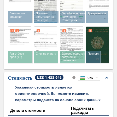
Банковские
Протокол
Онлайн заявление на
Доверенность
сведения
испытаний на
получение
пищевую
Санитарно-
продукцию со
эпидемиологического
стороны
заключения
международных
4
5
6
6
6
аккредитованных
лабораторий
Акт отбора
Счет на оплату
Договор оферты на
Паспорт
проб
(x 2)
получение
санитарно-
эпидемиологического
заключения
Стоимость
UZS 1,433,946
expand_less
UZS
expand_more
info
Указанная стоимость является
ориентировочной. Вы можете
изменить
параметры подсчета на основе своих данных:
Подсчитать
Детали стоимости
расходы