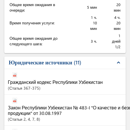
Общее время ожидания в
20
5 мин
очереди:
мин
1 ч.
4 ч.
Время получения услуги:
10
20
мин
мин
1
Общее время ожидания до
3 ч.
дней
следующего шага:
1/2
Юридические источники
11
expand_less
Гражданский кодекс Республики Узбекистан
Статья
367-375
Закон Республики Узбекистан № 483-I "О качестве и бе
продукции" от 30.08.1997
Статьи
2
, 4
, 7
, 8