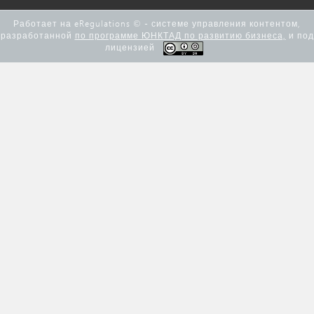
Работает на eRegulations © - системе управления контентом,
разработанной
по программе ЮНКТАД по развитию бизнеса,
и под
лицензией