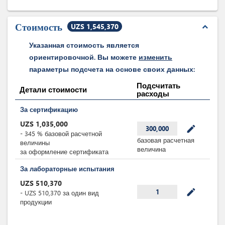
международной
дорожной
перевозке
Стоимость
UZS 1,545,370
грузов)
expand_less
Указанная стоимость является
ориентировочной. Вы можете
изменить
параметры подсчета на основе своих данных:
Подсчитать
Детали стоимости
расходы
За сертификацию
UZS
1,035,000
mode_edit
300,000
-
345
%
базовой расчетной
базовая расчетная
величины
величина
за оформление сертификата
За лабораторные испытания
UZS
510,370
mode_edit
1
-
UZS
510,370
за
один вид
продукции