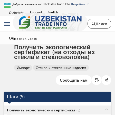
Добро пожаловать на Uzbekistan Trade Info
Подробнее
Русский
O'zbekcha
English
Поиск
Обратная связь
Получить экологический
сертификат (на отходы из
стекла и стекловолокна)
Импорт
Стекло и стеклянные изделия
Сообщить нам
Шаги
(
5
)
expand_less
Получить экологический сертификат
(
5
)