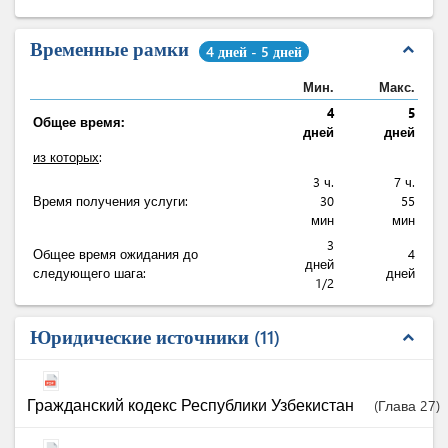
Временные рамки
expand_less
4 дней - 5 дней
Мин.
Макс.
4
5
Общее время:
дней
дней
из которых
:
3 ч.
7 ч.
Время получения услуги:
30
55
мин
мин
3
Общее время ожидания до
4
дней
следующего шага:
дней
1/2
Юридические источники
11
expand_less
Гражданский кодекс Республики Узбекистан
(Глава 27)