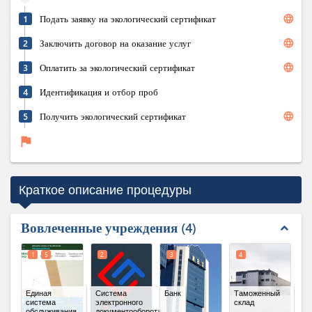
language
1
Подать заявку на экологический сертификат
language
2
Заключить договор на оказание услуг
language
3
Оплатить за экологический сертификат
4
Идентификация и отбор проб
language
5
Получить экологический сертификат
flag
Краткое описание процедуры
Вовлеченные учреждения
4
expand_less
1
5
2
3
4
Единая
Система
Банк
Таможенный
система
электронного
склад
обслуживания
документооборота