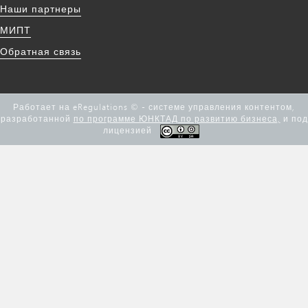
Наши партнеры
МИПТ
Обратная связь
Работает на eRegulations © - системе управления контентом,
разработанной
по программе ЮНКТАД по развитию бизнеса,
и под
лицензией