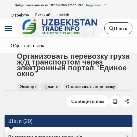
Добро пожаловать на Uzbekistan Trade Info
Подробнее
Русский
O'zbekcha
English
Поиск
Обратная связь
Организовать перевозку груза
ж/д транспортом через
электронный портал "Единое
окно"
Экспорт
Цемент
Организовать перевозку
Сообщить нам
Шаги
(
20
)
expand_less
Подготовка к перевозке груза ж/д