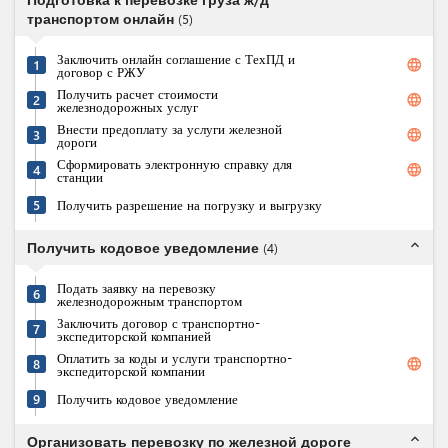
транспортом онлайн
(
5
)
Заключить онлайн соглашение с ТехПД и
language
1
договор с РЖУ
Получить расчет стоимости
language
2
железнодорожных услуг
Внести предоплату за услуги железной
language
3
дороги
Сформировать электронную справку для
language
4
станции
5
Получить разрешение на погрузку и выгрузку
expand_less
Получить кодовое уведомление
(
4
)
Подать заявку на перевозку
6
железнодорожным транспортом
Заключить договор с транспортно-
7
экспедиторской компанией
Оплатить за коды и услуги транспортно-
language
8
экспедиторской компании
9
Получить кодовое уведомление
expand_less
Организовать перевозку по железной дороге