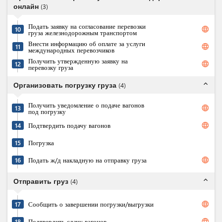
онлайн
(
3
)
Подать заявку на согласование перевозки
language
10
груза железнодорожным транспортом
Внести информацию об оплате за услуги
language
11
международных перевозчиков
Получить утвержденную заявку на
language
12
перевозку груза
expand_less
Организовать погрузку груза
(
4
)
Получить уведомление о подаче вагонов
language
13
под погрузку
language
14
Подтвердить подачу вагонов
15
Погрузка
language
16
Подать ж/д накладную на отправку груза
expand_less
Отправить груз
(
4
)
language
17
Сообщить о завершении погрузки/выгрузки
language
18
Подтвердить сдачу вагонов