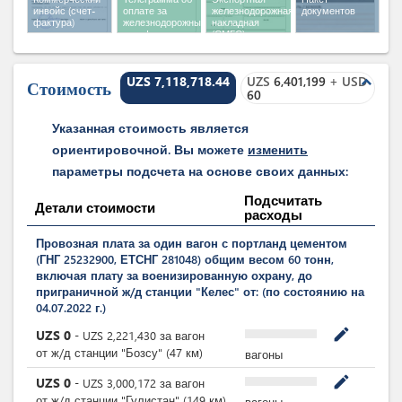
инвойс (счет-
оплате за
железнодорожная
документов
фактура)
железнодорожный
накладная
тариф по
(СМГС)
телеграфу
UZS 7,118,718.44
UZS
6,401,199
+
USD
expand_less
Стоимость
60
Указанная стоимость является
ориентировочной. Вы можете
изменить
параметры подсчета на основе своих данных:
Подсчитать
Детали стоимости
расходы
Провозная плата за один вагон с портланд цементом
(ГНГ 25232900, ЕТСНГ 281048) общим весом 60 тонн,
включая плату за военизированную охрану, до
приграничной ж/д станции "Келес" от: (по состоянию на
04.07.2022 г.)
mode_edit
UZS
0
-
UZS
2,221,430
за
вагон
от ж/д станции "Бозсу" (47 км)
вагоны
mode_edit
UZS
0
-
UZS
3,000,172
за
вагон
от ж/д станции "Гулистан" (149 км)
вагоны