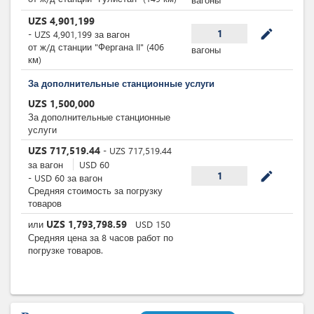
UZS
4,901,199
mode_edit
1
-
UZS
4,901,199
за
вагон
от ж/д станции "Фергана II" (406
вагоны
км)
За дополнительные станционные услуги
UZS
1,500,000
За дополнительные станционные
услуги
UZS
717,519.44
-
UZS
717,519.44
за
вагон
USD
60
mode_edit
1
-
USD
60
за
вагон
Средняя стоимость за погрузку
товаров
UZS
1,793,798.59
или
USD
150
Средняя цена за 8 часов работ по
погрузке товаров.