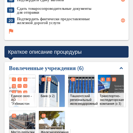
Сдать товаросопроводительные документы
19
для отправки
Подтвердить фактически предоставленные
language
20
железной дорогой услуги
flag
Краткое описание процедуры
Вовлеченные учреждения
6
expand_less
1
2
4
3
8
5
6
7
9
10
11
12
13
14
16
Единое окно -
Банк
(x 2)
Ташкентский
Tранспортно-
17
18
20
АО
региональный
экспедиторская
"Ўзбекистон
железнодорожный
компания
(x 3)
темир
узел
йўллари"
(x 12)
15
19
Место погрузки
Железнодорожная