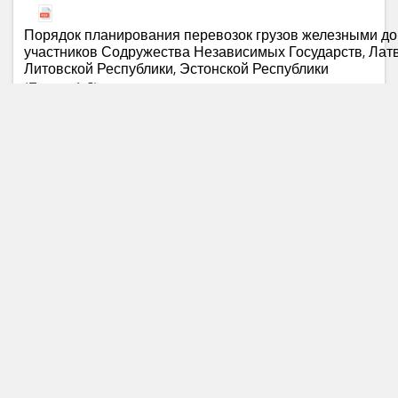
Порядок планирования перевозок грузов железными дор
участников Содружества Независимых Государств, Латв
Литовской Республики, Эстонской Республики
Пункты
4
, 5
Постановление Кабинета Министров Республики Узбеки
совершенствовании регулирования транспортно-экспе
деятельности в Республике Узбекистан» от 09.09.2000 г.
Статьи
3
, 4
, 5
, 6
, 9
, 10
, 11
Правила перевозок грузов (Приложение 1 к Соглашен
железнодорожном грузовом сообщении (СМГС))
Пункт
1.1
,
Глава
2
Прейскурант №10-01
(Глава II)