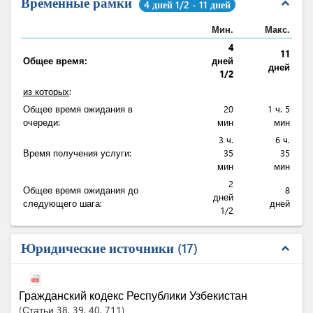
Временные рамки
expand_less
4 дней 1/2 - 11 дней
Мин.
Макс.
4
11
Общее время:
дней
дней
1/2
из которых
:
Общее время ожидания в
20
1 ч. 5
очереди:
мин
мин
3 ч.
6 ч.
Время получения услуги:
35
35
мин
мин
2
Общее время ожидания до
8
дней
следующего шага:
дней
1/2
Юридические источники
17
expand_less
Гражданский кодекс Республики Узбекистан
Статьи
38
, 39
, 40
, 711