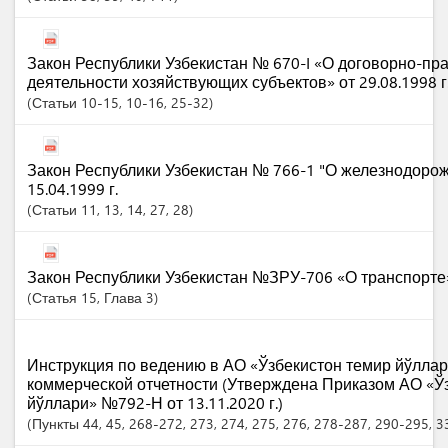
Закон Республики Узбекистан № 670-I «О договорно-пр
деятельности хозяйствующих субъектов» от 29.08.1998 г
Статьи
10-15
, 10-16
, 25-32
Закон Республики Узбекистан № 766-1 "О железнодорож
15.04.1999 г.
Статьи
11
, 13
, 14
, 27
, 28
Закон Республики Узбекистан №ЗРУ-706 «О транспорте» 
Статья
15
,
Глава
3
Инструкция по ведению в АО «Ўзбекистон темир йўлла
коммерческой отчетности (Утверждена Приказом АО «Ў
йўллари» №792-Н от 13.11.2020 г.)
Пункты
44
, 45
, 268-272
, 273
, 274
, 275
, 276
, 278-287
, 290-295
, 