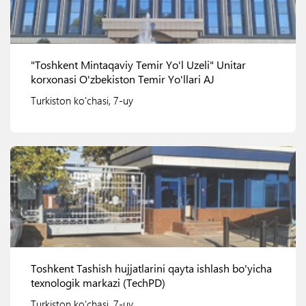
"Toshkent Mintaqaviy Temir Yo'l Uzeli" Unitar
korxonasi O'zbekiston Temir Yo'llari AJ
Turkiston ko'chasi, 7-uy
Ko'rish
Toshkent Tashish hujjatlarini qayta ishlash bo'yicha
texnologik markazi (TechPD)
Turkiston ko'chasi, 7-uy