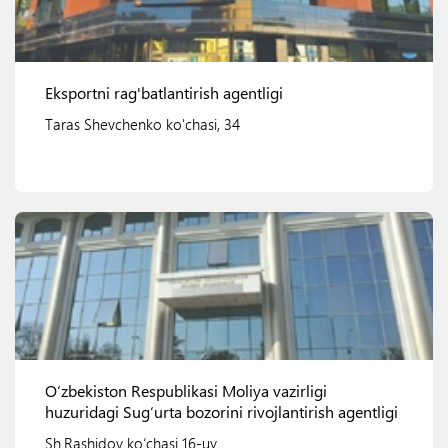
Eksportni rag'batlantirish agentligi
Taras Shevchenko ko'chasi, 34
Ko'rish
O‘zbekiston Respublikasi Moliya vazirligi
huzuridagi Sug‘urta bozorini rivojlantirish agentligi
Sh.Rashidov ko‘chasi 16-uy