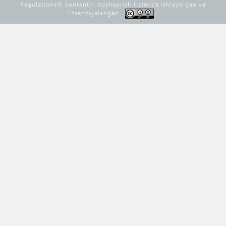
Regulations©️ kontentni boshqarish tizimida ishlaydigan va
litsenziyalangan