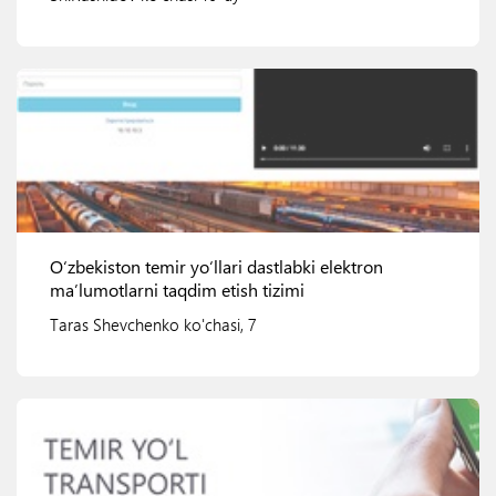
Ko'rish
O‘zbekiston temir yo‘llari dastlabki elektron
ma’lumotlarni taqdim etish tizimi
Taras Shevchenko ko'chasi, 7
Ko'rish