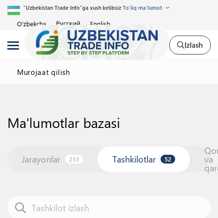
"Uzbekistan Trade Info"ga xush kelibsiz
To'liq ma'lumot
Русский
O'zbekcha
English
Izlash
Murojaat qilish
Ma'lumotlar bazasi
Qo
Jarayonlar
Tashkilotlar
va
233
52
qar