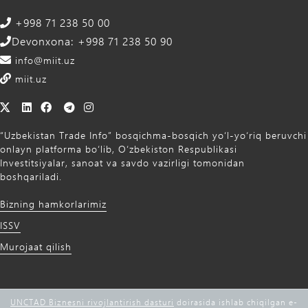
+998 71 238 50 00
Devonxona: +998 71 238 50 90
info@miit.uz
miit.uz
“Uzbekistan Trade Info” bosqichma-bosqich yo‘l-yo‘riq beruvchi
onlayn platforma bo‘lib, O‘zbekiston Respublikasi
Investitsiyalar, sanoat va savdo vazirligi tomonidan
boshqariladi.
Bizning hamkorlarimiz
ISSV
Murojaat qilish
UNCTAD Biznesni rivojlantirish dasturi
doirasida ishlab chiqilgan e-