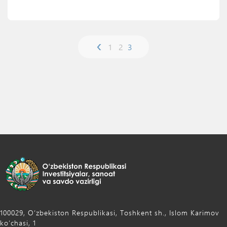
‹
1
2
3
Ko'rish
100029, Oʻzbekiston Respublikasi, Toshkent sh., Islom Karimov
ko‘chasi, 1