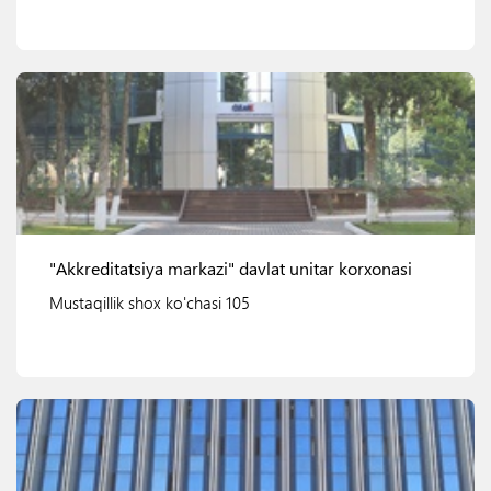
Ko'rish
"Akkreditatsiya markazi" davlat unitar korxonasi
Mustaqillik shox ko'chasi 105
Ko'rish