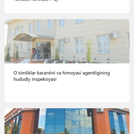
Ko'rish
Oʼsimliklar karantini va himoyasi agentligining
hududiy inspeksiyasi
Ko'rish